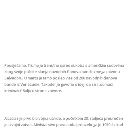
Podsjećamo, Trump je trenutno usred sukoba s američkim sudovima
zbog svoje politike slanja navodnih članova bandi u megazatvor u
Salvadoru. U martu je tamo poslao više od 200 navodnih članova
bande iz Venezuele. Također je govorio o ideji da se i „domaći
kriminalci“ šalju u strane zatvore.
Alcatraz je prvo bio vojna utvrda, a početkom 20. stoljeća preuređen
je u vojni zatvor. Ministarstvo pravosuđa preuzelo ga je 1930-ih, kad