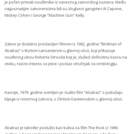
je počeo primati osuđenike iz saveznog zatvorskog sustava. Među
najpoznatijim zatvorenicima bili su zloglasni gangsteri Al Capone,
Mickey Cohen i George “Machine Gun” Kelly.
Zatvor je dodatno proslavljen filmom iz 1962. godine “Birdman of
Alcatraz” s Burtom Lancasterom u glavnoj ulozi, koji prikazuje
osuđenog ubicu Roberta Strouda koji je, služeći doživotnu kaznu na
otoku, razvio interes za ptice i postao stručnjak za ornitologiju.
Kasnije, 1979. godine snimljen je i kultni film “Alcatraz” o pokušaju
bijega iz notornog zatvora, s Clintom Eastwoodom u glavnoj ulozi.
Alcatraz je također poslužio kao kulisa za film The Rock iz 1996.