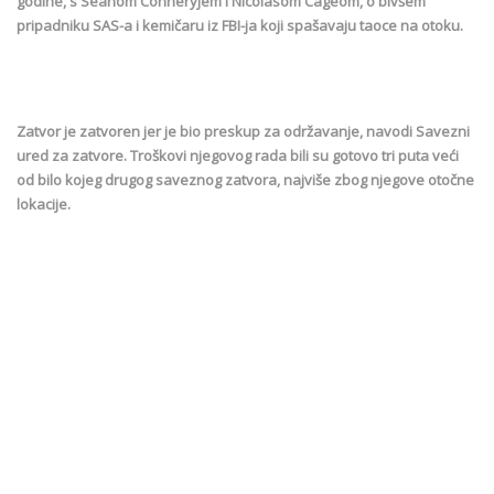
godine, s Seanom Conneryjem i Nicolasom Cageom, o bivšem
pripadniku SAS-a i kemičaru iz FBI-ja koji spašavaju taoce na otoku.
Zatvor je zatvoren jer je bio preskup za održavanje, navodi Savezni
ured za zatvore. Troškovi njegovog rada bili su gotovo tri puta veći
od bilo kojeg drugog saveznog zatvora, najviše zbog njegove otočne
lokacije.