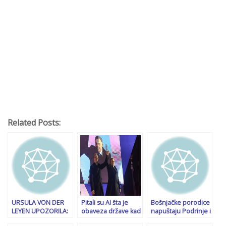
Related Posts:
URSULA VON DER
Pitali su AI šta je
Bošnjačke porodice
LEYEN UPOZORILA:
obaveza države kad
napuštaju Podrinje i
Sada je kritičan
Milorad Dodik ljude
sele se u FBiH zbog