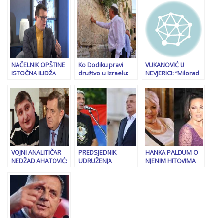
trenutak za Evropu i
u Srbiji naziva
straha za sigurnost
svijet…
smradovima.
u RS-u
Pogledajte šta im je
odgovorila
NAČELNIK OPŠTINE
Ko Dodiku pravi
VUKANOVIĆ U
ISTOČNA ILIDŽA
društvo u Izraelu:
NEVJERICI: “Milorad
P(R)OZIVA DODIKA:
“Krema” evropskih
Dodik ne prestaje
“Da je patriota
radikalnih desničara
da nas bruka po
podnio bi ostavku,
stigla u Jerusalem
svijetu, a skandal za
on bi sada uništio
skandalom
sve…”
obilježava…”
VOJNI ANALITIČAR
PREDSJEDNIK
HANKA PALDUM O
NEDŽAD AHATOVIĆ:
UDRUŽENJA
NJENIM HITOVIMA
“Dodiku se daje
“VETERANI RS”
KOJE JE “PRISVOJILA”
previše prostora u
RISTO JEFTIĆ ZA
CECA RAŽNATOVIĆ:
javnom prostoru,
“SB”: “Dodik sve radi
“Oni koji su to uradili
treba ga tretirati
na svoju ruku, krijući
su mi na neki način
samo kao bjegunca”
se iza naroda, od
učinili uslugu…”
nas nema podršku”