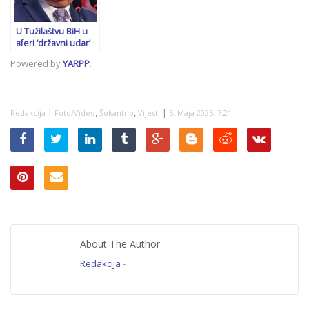
U Tužilaštvu BiH u
aferi ‘državni udar’
saslušana ministrica
Powered by
YARPP
.
Senka Jujić. Ovo su
imena svjedoka koji
‘ne žele’ doći jer se
boje Dodika
|
,
,
|
Redakcija
Foto/Video
Šokantno
Vijesti
5. Maja 2025. 7:21
About The Author
Redakcija
-