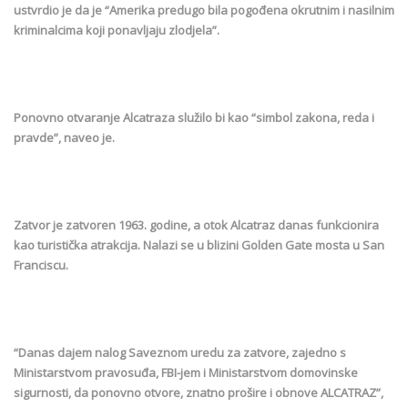
ustvrdio je da je “Amerika predugo bila pogođena okrutnim i nasilnim
kriminalcima koji ponavljaju zlodjela”.
Ponovno otvaranje Alcatraza služilo bi kao “simbol zakona, reda i
pravde”, naveo je.
Zatvor je zatvoren 1963. godine, a otok Alcatraz danas funkcionira
kao turistička atrakcija. Nalazi se u blizini Golden Gate mosta u San
Franciscu.
“Danas dajem nalog Saveznom uredu za zatvore, zajedno s
Ministarstvom pravosuđa, FBI-jem i Ministarstvom domovinske
sigurnosti, da ponovno otvore, znatno prošire i obnove ALCATRAZ”,