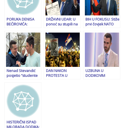
završiti
PORUKA DENISA
DRŽAVNI UDAR: U
BIH U FOKUSU: Stiže
BEĆIROVIĆA:
ponoć su stupili na
prvi čovjek NATO
“Pojedinci se
snagu zakoni koji
saveza
opasno igraju s
zabranjuju rad
vatrom, Dodik
državnih institucija u
svjesno
RS-u!
zloupotrebljava
svoju funkciju”
Nenad Stevandić
DAN NAKON
UZBUNA U
posjetio “studente
PROTESTA U
DODIKOVIM
koji žele da uče”,
BEOGRADU: Domovi
REDOVIMA:
upoznao se sa
zdravlja puni
“Oduzimanje
Milošem Pavlovićem
građana, žale se na
mandata je velika
“Ćacijem”
čudne simptome…
nepravda, CIK BiH
vlada…”
HISTERIČNI ISPAD
MILORADA DODIKA: