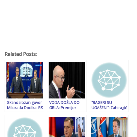
Related Posts:
Skandalozan govor
VODA DOŠLA DO
“BAGERI SU
Milorada Dodika: RS
GRLA: Premijer
UGAŠENI”: Zahiragić
je zatočenik u BiH.
Srbije u ostavci
poručuje da su opet
Moramo krenuti u
poručio studentima
Dodik i SNSD spasili
oslobodilački
da mogu…
“svog izvođača
proces jer u BiH
radova Elmedina
nećemo dobro
Konakovića”