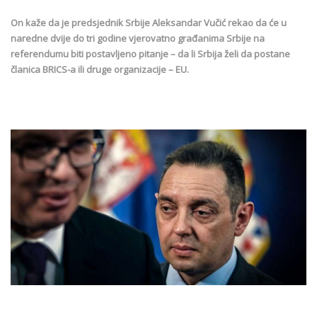
On kaže da je predsjednik Srbije Aleksandar Vučić rekao da će u
naredne dvije do tri godine vjerovatno građanima Srbije na
referendumu biti postavljeno pitanje – da li Srbija želi da postane
članica BRICS-a ili druge organizacije – EU.