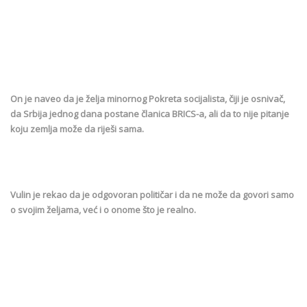
On je naveo da je želja minornog Pokreta socijalista, čiji je osnivač,
da Srbija jednog dana postane članica BRICS-a, ali da to nije pitanje
koju zemlja može da riješi sama.
Vulin je rekao da je odgovoran političar i da ne može da govori samo
o svojim željama, već i o onome što je realno.