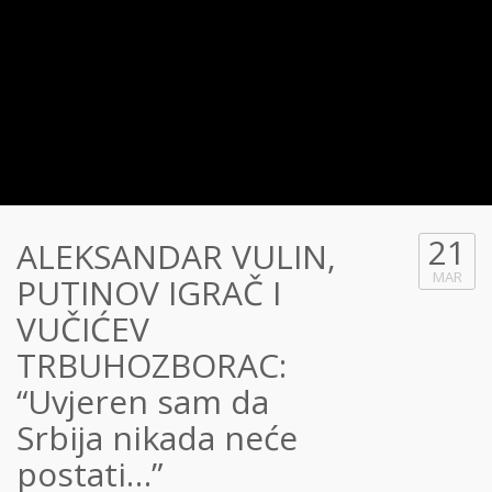
21
ALEKSANDAR VULIN,
MAR
PUTINOV IGRAČ I
VUČIĆEV
TRBUHOZBORAC:
“Uvjeren sam da
Srbija nikada neće
postati…”