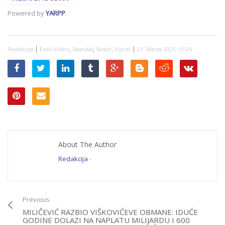
“Kada postaje jasno
Powered by
YARPP
.
da radikalno-
islamistička politika
Sarajeva nema
podršku, Konaković i
|
,
,
,
|
Redakcija
dalje…”
Foto/Video
Skandal
Slider
Vijesti
21. Marta 2025. 11:05
About The Author
Redakcija
-
Previous
MILIČEVIĆ RAZBIO VIŠKOVIĆEVE OBMANE: IDUĆE
GODINE DOLAZI NA NAPLATU MILIJARDU I 600