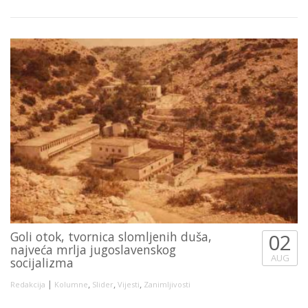
Goli otok, tvornica slomljenih duša,
02
najveća mrlja jugoslavenskog
AUG
socijalizma
|
,
,
,
Redakcija
Kolumne
Slider
Vijesti
Zanimljivosti