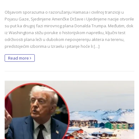
Objavom sporazuma o razoružanju Hamasa i civilnoj tranziciji u
Pojasu Gaze, Sjedinjene Američke Države i Ujedinjene nacije otvorile
su put ka drugoj fazi mirovnog plana Donalda Trumpa. Međutim, dok
iz Washingtona stižu poruke o historijskom napretku, ključni test
održivosti plana leži u dubokom nepovjerenju aktera na terenu,
predstojećim izborima u Izraelu i pitanje hoće li […]
Read more