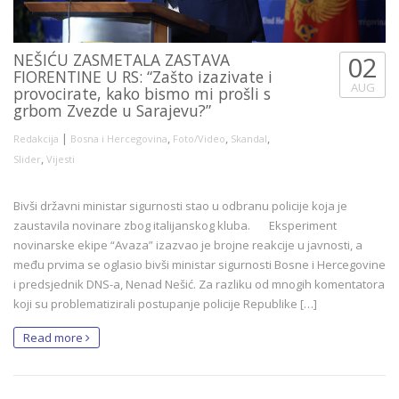
NEŠIĆU ZASMETALA ZASTAVA
02
FIORENTINE U RS: “Zašto izazivate i
AUG
provocirate, kako bismo mi prošli s
grbom Zvezde u Sarajevu?”
|
,
,
,
Redakcija
Bosna i Hercegovina
Foto/Video
Skandal
,
Slider
Vijesti
Bivši državni ministar sigurnosti stao u odbranu policije koja je
zaustavila novinare zbog italijanskog kluba. Eksperiment
novinarske ekipe “Avaza” izazvao je brojne reakcije u javnosti, a
među prvima se oglasio bivši ministar sigurnosti Bosne i Hercegovine
i predsjednik DNS-a, Nenad Nešić. Za razliku od mnogih komentatora
koji su problematizirali postupanje policije Republike […]
Read more