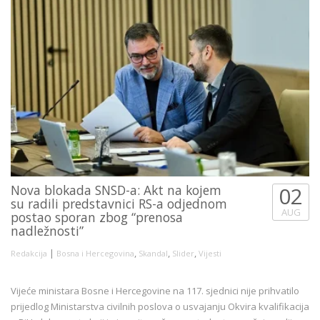
Nova blokada SNSD-a: Akt na kojem
02
su radili predstavnici RS-a odjednom
AUG
postao sporan zbog “prenosa
nadležnosti”
|
,
,
,
Redakcija
Bosna i Hercegovina
Skandal
Slider
Vijesti
Vijeće ministara Bosne i Hercegovine na 117. sjednici nije prihvatilo
prijedlog Ministarstva civilnih poslova o usvajanju Okvira kvalifikacija