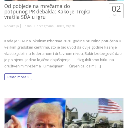
Od pobjede na mrežama do
02
potpunog PR debakla: Kako je Trojka
AUG
vratila SDA u igru
|
,
,
Redakcija
Bosna i Hercegovina
Slider
Vijesti
Kada je SDA na lokalnim izborima 2020. godine brutalno potučena u
velikim gradskim centrima, što je bio uvod da dvije godine kasnije
vlast izgubi i na federalnom i državnom nivou, Bakir Izetbegović dao
je po njemu jedino logično objašnjenje. “Izgubili smo bitku na
društvenim mrežema i u medijima”. Činjenica, osim […]
Read more