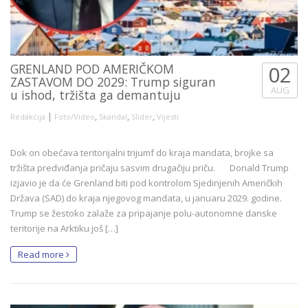
GRENLAND POD AMERIČKOM
02
ZASTAVOM DO 2029: Trump siguran
AUG
u ishod, tržišta ga demantuju
|
,
,
,
Redakcija
Foto/Video
Skandal
Slider
Vijesti
Dok on obećava teritorijalni trijumf do kraja mandata, brojke sa
tržišta predviđanja pričaju sasvim drugačiju priču. Donald Trump
izjavio je da će Grenland biti pod kontrolom Sjedinjenih Američkih
Država (SAD) do kraja njegovog mandata, u januaru 2029. godine.
Trump se žestoko zalaže za pripajanje polu-autonomne danske
teritorije na Arktiku još […]
Read more