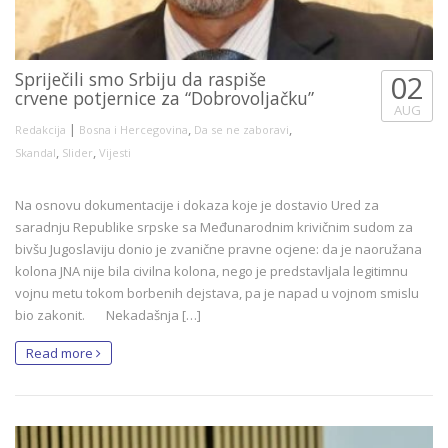
Spriječili smo Srbiju da raspiše
02
crvene potjernice za “Dobrovoljačku”
AUG
|
,
,
Redakcija
Bosna i Hercegovina
Da se ne zaboravi
,
,
Skandal
Slider
Vijesti
Na osnovu dokumentacije i dokaza koje je dostavio Ured za
saradnju Republike srpske sa Međunarodnim krivičnim sudom za
bivšu Jugoslaviju donio je zvanične pravne ocjene: da je naoružana
kolona JNA nije bila civilna kolona, nego je predstavljala legitimnu
vojnu metu tokom borbenih dejstava, pa je napad u vojnom smislu
bio zakonit. Nekadašnja […]
Read more