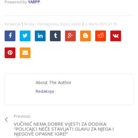
Powered by
YARPP
.
EUFOR-a u Banjoj
Luci: Odmah smo
reagirali. Cvijanović
je u Sarajevu
|
,
,
|
Redakcija
razgovarala s
Bosna i Hercegovina
Slider
Vijesti
6. Marta 2025. 21:10
komandantom
About The Author
Redakcija
-
Previous
VUČINIĆ NEMA DOBRE VIJESTI ZA DODIKA:
“POLICAJCI NEĆE STAVLJATI GLAVU ZA NJEGA I
NJEGOVE OPASNE IGRE!”