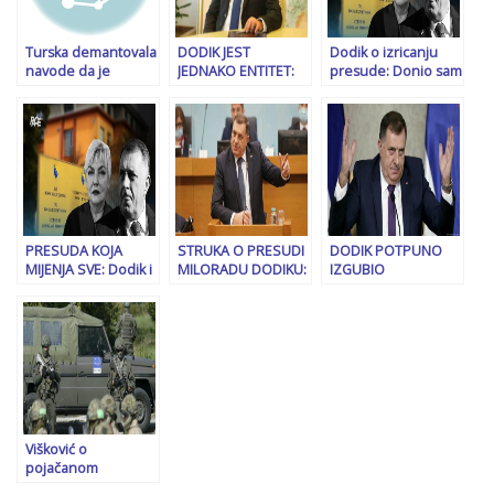
zapošljava ljude
trgujući uticajem
Turska demantovala
DODIK JEST
Dodik o izricanju
navode da je
JEDNAKO ENTITET:
presude: Donio sam
Erdogan nudio
Budimir tvrdi da je
odluku da li ću doći
novac Dodiku za
proces protiv
pred Sud BiH…
povratak SDA u vlast
Dodika “suđenje RS-
u” i da Bošnjaci “žele
nestabilnost”
PRESUDA KOJA
STRUKA O PRESUDI
DODIK POTPUNO
MIJENJA SVE: Dodik i
MILORADU DODIKU:
IZGUBIO
Lukić neće u
U drugostepenom
KONTROLU:
Sarajevo, poziv
postupku ključnu
“Posebno ćemo im
Srbima podigao
ulogu mogla bi
reći da uđu u
buru
imati…
strukture i područje
gdje žive Bošnjaci…”
Višković o
pojačanom
prisustvu vozila