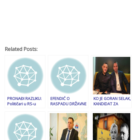
Related Posts:
PRONAĐI RAZLIKU:
EFENDIĆ O
KO JE GORAN SELAK,
Političari u RS-u
RASPADU DRŽAVNE
KANDIDAT ZA
čestitaju neustavni
VLASTI: Trojki je
MINISTRA
9. januar, ovo su
trebalo dvije godine
SIGURNOSTI BiH:
poruke Milorada
da shvate ko je
Povjerenik Vulina u
Dodika i Branislava
Dodik, vrijeme se ne
RS, blizak Igoru
Borenovića…
može vratiti
Dodiku; javno
priznao da