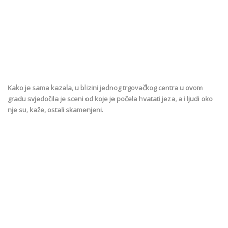
Kako je sama kazala, u blizini jednog trgovačkog centra u ovom
gradu svjedočila je sceni od koje je počela hvatati jeza, a i ljudi oko
nje su, kaže, ostali skamenjeni.