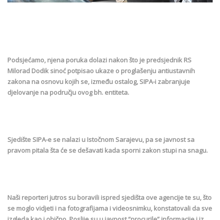
Podsjećamo, njena poruka dolazi nakon što je predsjednik RS
Milorad Dodik sinoć potpisao ukaze o proglašenju antiustavnih
zakona na osnovu kojih se, između ostalog, SIPA-i zabranjuje
djelovanje na području ovog bh. entiteta.
Sjedište SIPA-e se nalazi u Istočnom Sarajevu, pa se javnost sa
pravom pitala šta će se dešavati kada sporni zakon stupi na snagu.
Naši reporteri jutros su boravili ispred sjedišta ove agencije te su, što
se moglo vidjeti i na fotografijama i videosnimku, konstatovali da sve
izgleda kao i obično. Poslije su u javnost “procurile” informacije i iz