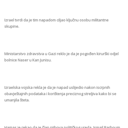
Izrael tvrdi da je tim napadom ciljao ključnu osobu militantne
skupine.
Ministarstvo zdravstva u Gazi reklo je da je pogođen kirurški odjel
bolnice Naser u Kan Junisu.
Izraelska vojska rekla je da je napad uslijedio nakon iscrpnih
obavještajnih podataka i korištenja preciznog streljiva kako bi se
umanjila šteta.
Hamas je rekao da je član njihova političkog ureda, Ismail Barhoum,