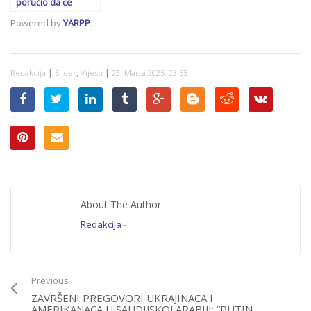
poručio da će
zaustaviti usvajanje
Powered by
YARPP
.
novog ustava RS:
‘Imamo dovoljno
glasova!’
|
,
|
Redakcija
Slider
Vijesti
23. Marta 2025. 23:55
About The Author
Redakcija
-
Previous
ZAVRŠENI PREGOVORI UKRAJINACA I
AMERIKANACA U SAUDIJSKOJ ARABIJI: “PUTIN