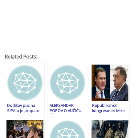
Related Posts:
Dodikov puč na
ALEKSANDAR
Republikanski
SIPA-u je propao:
POPOV O VUČIĆU:
kongresmen Mike
Srbi ne prate
“Želi zaplašiti one
Turner: Dodik prijeti
njegov poziv, u
koji namjeravaju
otcjepljenjem, ne
ponedjeljak će svi
doći u Beograd u
možemo mu
doći na posao. Pa i
subotu; Po svaku
dozvoliti da uspije
u kacelariju u Banjoj
cijenu nastoji se