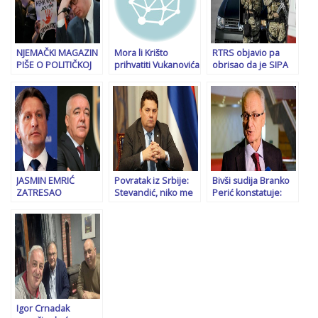
Luci
obračunati s
neistomišljenicima”
NJEMAČKI MAGAZIN
Mora li Krišto
RTRS objavio pa
PIŠE O POLITIČKOJ
prihvatiti Vukanovića
obrisao da je SIPA
KRIZI U SRBIJI: “Vučić
kao kandidata, ima li
učestvovala u velikoj
je dodatno
on uopće podršku:
akciji u Republici
podgrijao tenzije,
“Bageri su bili priča
Srpskoj
očekuje se…”
za javnost”
JASMIN EMRIĆ
Povratak iz Srbije:
Bivši sudija Branko
ZATRESAO
Stevandić, niko me
Perić konstatuje:
JAVNOST: “Uhapsite
nije zaustavio na
Srbi su najgori sebi,
Darka Ćuluma!”
ulazu u BiH, a i ja
a mart je koban
sam se potrudio da
mjesec za nas…
nikoga ne ugrozim…
Igor Crnadak