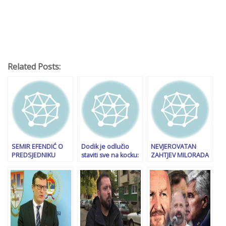
Related Posts:
SEMIR EFENDIĆ O
Dodik je odlučio
NEVJEROVATAN
PREDSJEDNIKU
staviti sve na kocku:
ZAHTJEV MILORADA
SRBIJE: “Vučić je
Zvanična prijetnja
DODIKA: Pozvao
opasan po Bosnu i
radikalnim mjerama
građane na veliki
Hercegovinu, a
ako bude osuđen
miting u utorak, ali
način na koji vodi
da tu ostanu do
Srbiju neće…”
srijede i donošenja
presude?!