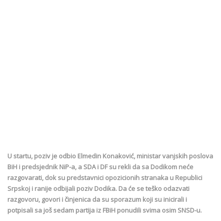
U startu, poziv je odbio Elmedin Konaković, ministar vanjskih poslova
BiH i predsjednik NiP-a, a SDA i DF su rekli da sa Dodikom neće
razgovarati, dok su predstavnici opozicionih stranaka u Republici
Srpskoj i ranije odbijali poziv Dodika. Da će se teško odazvati
razgovoru, govori i činjenica da su sporazum koji su inicirali i
potpisali sa još sedam partija iz FBiH ponudili svima osim SNSD-u.