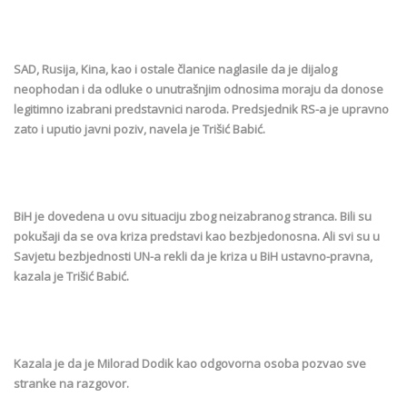
SAD, Rusija, Kina, kao i ostale članice naglasile da je dijalog
neophodan i da odluke o unutrašnjim odnosima moraju da donose
legitimno izabrani predstavnici naroda. Predsjednik RS-a je upravno
zato i uputio javni poziv, navela je Trišić Babić.
BiH je dovedena u ovu situaciju zbog neizabranog stranca. Bili su
pokušaji da se ova kriza predstavi kao bezbjedonosna. Ali svi su u
Savjetu bezbjednosti UN-a rekli da je kriza u BiH ustavno-pravna,
kazala je Trišić Babić.
Kazala je da je Milorad Dodik kao odgovorna osoba pozvao sve
stranke na razgovor.