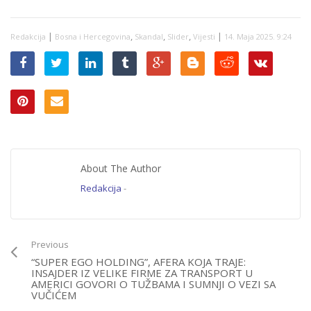
specijalci na
ulicama,
upozorenje
|
,
,
,
|
Redakcija
građanima…
Bosna i Hercegovina
Skandal
Slider
Vijesti
14. Maja 2025. 9:24
About The Author
Redakcija
-
Previous
“SUPER EGO HOLDING”, AFERA KOJA TRAJE:
INSAJDER IZ VELIKE FIRME ZA TRANSPORT U
AMERICI GOVORI O TUŽBAMA I SUMNJI O VEZI SA
VUČIĆEM