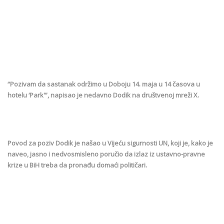
“Pozivam da sastanak održimo u Doboju 14. maja u 14 časova u
hotelu ‘Park'”, napisao je nedavno Dodik na društvenoj mreži X.
Povod za poziv Dodik je našao u Vijeću sigurnosti UN, koji je, kako je
naveo, jasno i nedvosmisleno poručio da izlaz iz ustavno-pravne
krize u BiH treba da pronađu domaći političari.