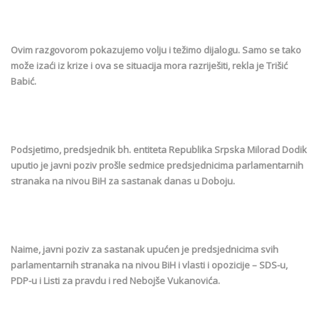
Ovim razgovorom pokazujemo volju i težimo dijalogu. Samo se tako
može izaći iz krize i ova se situacija mora razriješiti, rekla je Trišić
Babić.
Podsjetimo, predsjednik bh. entiteta Republika Srpska Milorad Dodik
uputio je javni poziv prošle sedmice predsjednicima parlamentarnih
stranaka na nivou BiH za sastanak danas u Doboju.
Naime, javni poziv za sastanak upućen je predsjednicima svih
parlamentarnih stranaka na nivou BiH i vlasti i opozicije – SDS-u,
PDP-u i Listi za pravdu i red Nebojše Vukanovića.