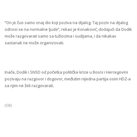
“On je čuo samo onaj dio koji poziva na dijalog. Taj poziv na dijalog
odnosi se na normalne ljude”, rekao je Konaković, dodajući da Dodik
može razgovarati samo sa tužiocima i sudijama, i da nikakav
sastanak ne može organizovati.
Inače, Dodik i SNSD od početka političke krize u Bosni i Hercegovini
pozivaju na razgovor i dogovor, međutim nijedna partija osim HDZ-a
sa njim ne želi razgovarati.
(SB)