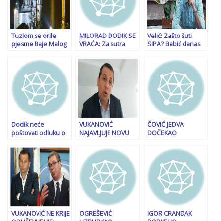
Tuzlom se orile
MILORAD DODIK SE
Velić: Zašto šuti
pjesme Baje Malog
VRAĆA: Za sutra
SIPA? Babić danas
Knindže i Danice
najavio obraćanje
betonira krstove u
Crnogorčević:
javnosti
mezarju, sutra će
Podnešene krivične
krenuti na džamije
prijave
Dodik neće
VUKANOVIĆ
ČOVIĆ JEDVA
poštovati odluku o
NAJAVLJUJE NOVU
DOČEKAO
spornom udžbeniku
DRAMU: Borjana
MURPHYJEV
historije u RS
Krišto više nema
ODLAZAK: “Od toga
pravo na grešku,
neće biti ništa…”
ukoliko se to dogodi
– gotovo je…
VUKANOVIĆ NE KRIJE
OGREŠEVIĆ
IGOR CRANDAK