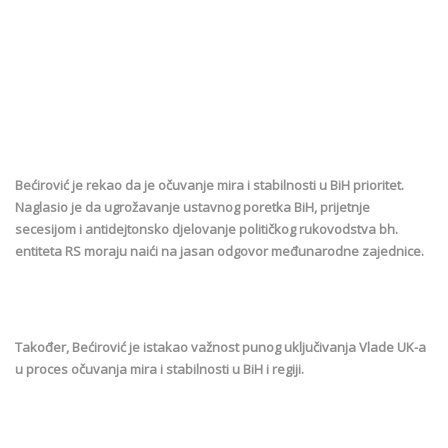
Bećirović je rekao da je očuvanje mira i stabilnosti u BiH prioritet.
Naglasio je da ugrožavanje ustavnog poretka BiH, prijetnje
secesijom i antidejtonsko djelovanje političkog rukovodstva bh.
entiteta RS moraju naići na jasan odgovor međunarodne zajednice.
Također, Bećirović je istakao važnost punog uključivanja Vlade UK-a
u proces očuvanja mira i stabilnosti u BiH i regiji.