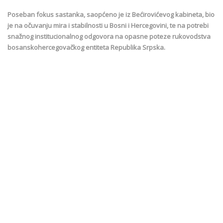
Poseban fokus sastanka, saopćeno je iz Bećirovićevog kabineta, bio
je na očuvanju mira i stabilnosti u Bosni i Hercegovini, te na potrebi
snažnog institucionalnog odgovora na opasne poteze rukovodstva
bosanskohercegovačkog entiteta Republika Srpska.