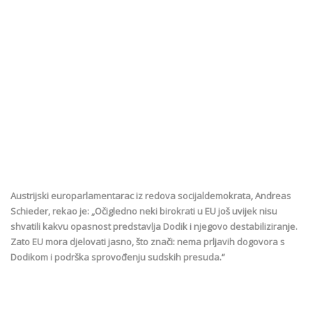
Austrijski europarlamentarac iz redova socijaldemokrata, Andreas
Schieder, rekao je: „Očigledno neki birokrati u EU još uvijek nisu
shvatili kakvu opasnost predstavlja Dodik i njegovo destabiliziranje.
Zato EU mora djelovati jasno, što znači: nema prljavih dogovora s
Dodikom i podrška sprovođenju sudskih presuda.“