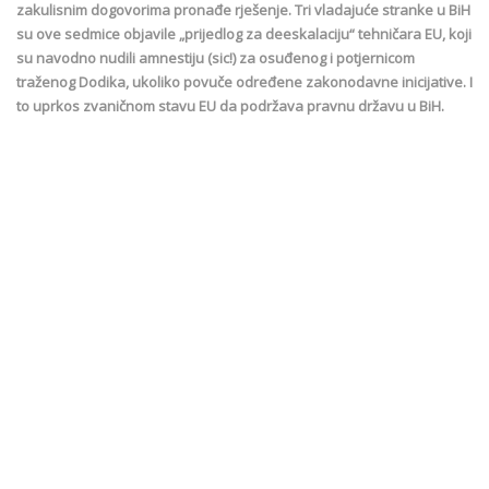
zakulisnim dogovorima pronađe rješenje. Tri vladajuće stranke u BiH
su ove sedmice objavile „prijedlog za deeskalaciju“ tehničara EU, koji
su navodno nudili amnestiju (sic!) za osuđenog i potjernicom
traženog Dodika, ukoliko povuče određene zakonodavne inicijative. I
to uprkos zvaničnom stavu EU da podržava pravnu državu u BiH.