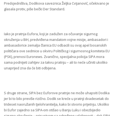
Predsjedništva, Dodikova saveznica Željka Cvijanović, očekivano je
glasala protiv, piše bečki Der Standard.
Iako je pratnja Eufora, koji je zadužen za očuvanje sigurnog
okruženja u BiH, predviđena mandatom vojne misije, ambasadori i
ambasadorice zemalja članica EU odbacili su ovaj apel bosanskih
političara ove sedmice u okviru Političkog i sigurnosnog komiteta EU
(PSK), prenosi Euronews. Zvanično, specijalna policija SIPA mora
sama podnijeti zahtjev za takvu pratnju – ali to neće učiniti ukoliko
unaprijed zna da će biti odbijena.
S druge strane, SIPA bez Euforove pratnje ne može uhapsiti Dodika
jer bi to bilo previše rizično. Dodik se kreće u pratnji dvadesetak do
trideset naoružanih tjelohranitelja, kako bi stvorio prijetnju. Ukoliko
bi Eufor zajedno sa SIPA-om otišao u Banju Luku i obezbijedio
sigurno okruženje – prisustvom sa određene udaljenosti – dok SIPA