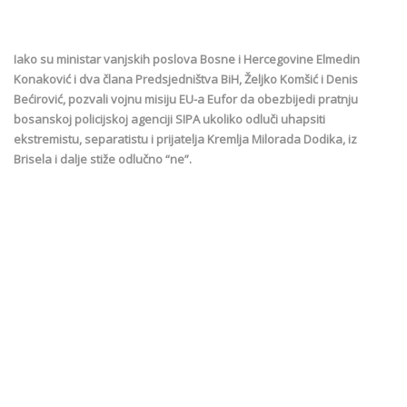
Iako su ministar vanjskih poslova Bosne i Hercegovine Elmedin
Konaković i dva člana Predsjedništva BiH, Željko Komšić i Denis
Bećirović, pozvali vojnu misiju EU-a Eufor da obezbijedi pratnju
bosanskoj policijskoj agenciji SIPA ukoliko odluči uhapsiti
ekstremistu, separatistu i prijatelja Kremlja Milorada Dodika, iz
Brisela i dalje stiže odlučno “ne”.