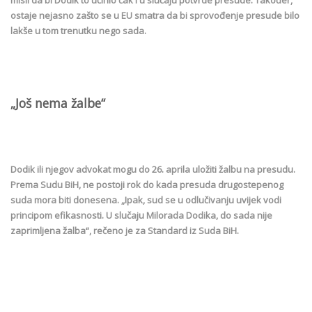
ostaje nejasno zašto se u EU smatra da bi sprovođenje presude bilo
lakše u tom trenutku nego sada.
„Još nema žalbe“
Dodik ili njegov advokat mogu do 26. aprila uložiti žalbu na presudu.
Prema Sudu BiH, ne postoji rok do kada presuda drugostepenog
suda mora biti donesena. „Ipak, sud se u odlučivanju uvijek vodi
principom efikasnosti. U slučaju Milorada Dodika, do sada nije
zaprimljena žalba“, rečeno je za Standard iz Suda BiH.