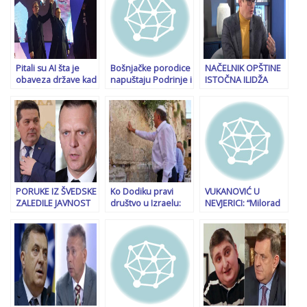
Pitali su AI šta je
Bošnjačke porodice
NAČELNIK OPŠTINE
obaveza države kad
napuštaju Podrinje i
ISTOČNA ILIDŽA
Milorad Dodik ljude
sele se u FBiH zbog
P(R)OZIVA DODIKA:
u Srbiji naziva
straha za sigurnost
“Da je patriota
smradovima.
u RS-u
podnio bi ostavku,
Pogledajte šta im je
on bi sada uništio
odgovorila
sve…”
PORUKE IZ ŠVEDSKE
Ko Dodiku pravi
VUKANOVIĆ U
ZALEDILE JAVNOST
društvo u Izraelu:
NEVJERICI: “Milorad
U BiH: “Dragan
“Krema” evropskih
Dodik ne prestaje
Lukač je učestvovao
radikalnih desničara
da nas bruka po
u najgnusnijim
stigla u Jerusalem
svijetu, a skandal za
zločinima u Kotor
skandalom
Varošu zajedno sa
obilježava…”
Stevandićem,
Ećimom i drugim!”