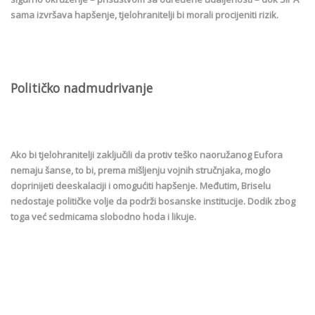
sama izvršava hapšenje, tjelohranitelji bi morali procijeniti rizik.
Političko nadmudrivanje
Ako bi tjelohranitelji zaključili da protiv teško naoružanog Eufora
nemaju šanse, to bi, prema mišljenju vojnih stručnjaka, moglo
doprinijeti deeskalaciji i omogućiti hapšenje. Međutim, Briselu
nedostaje političke volje da podrži bosanske institucije. Dodik zbog
toga već sedmicama slobodno hoda i likuje.