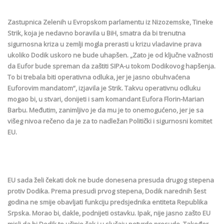
Zastupnica Zelenih u Evropskom parlamentu iz Nizozemske, Tineke
Strik, koja je nedavno boravila u BiH, smatra da bi trenutna
sigurnosna kriza u zemlji mogla prerasti u krizu vladavine prava
ukoliko Dodik uskoro ne bude uhapšen. „Zato je od ključne važnosti
da Eufor bude spreman da zaštiti SIPA-u tokom Dodikovog hapšenja.
To bi trebala biti operativna odluka, jer je jasno obuhvaćena
Euforovim mandatom“, izjavila je Strik. Takvu operativnu odluku
mogao bi, u stvari, donijeti i sam komandant Eufora Florin-Marian
Barbu. Međutim, zanimljivo je da mu je to onemogućeno, jer je sa
višeg nivoa rečeno da je za to nadležan Politički i sigurnosni komitet
EU.
EU sada želi čekati dok ne bude donesena presuda drugog stepena
protiv Dodika. Prema presudi prvog stepena, Dodik narednih šest
godina ne smije obavljati funkciju predsjednika entiteta Republika
Srpska. Morao bi, dakle, podnijeti ostavku. Ipak, nije jasno zašto EU
misli da bi Dodik to učinio čak i u slučaju potvrde presude. Također,