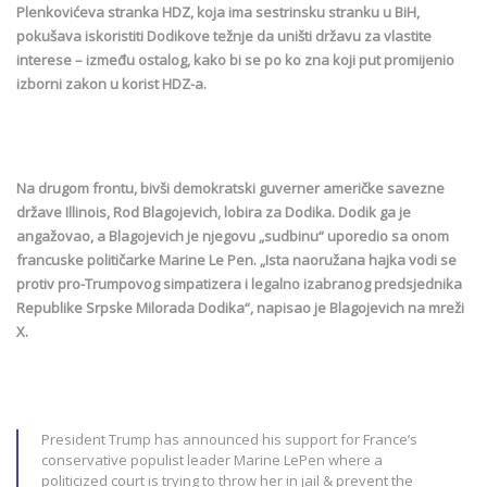
Plenkovićeva stranka HDZ, koja ima sestrinsku stranku u BiH,
pokušava iskoristiti Dodikove težnje da uništi državu za vlastite
interese – između ostalog, kako bi se po ko zna koji put promijenio
izborni zakon u korist HDZ-a.
Na drugom frontu, bivši demokratski guverner američke savezne
države Illinois, Rod Blagojevich, lobira za Dodika. Dodik ga je
angažovao, a Blagojevich je njegovu „sudbinu“ uporedio sa onom
francuske političarke Marine Le Pen. „Ista naoružana hajka vodi se
protiv pro-Trumpovog simpatizera i legalno izabranog predsjednika
Republike Srpske Milorada Dodika“, napisao je Blagojevich na mreži
X.
President Trump has announced his support for France’s
conservative populist leader Marine LePen where a
politicized court is trying to throw her in jail & prevent the