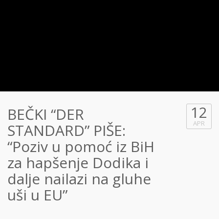
12
BEČKI “DER
APR
STANDARD” PIŠE:
“Poziv u pomoć iz BiH
za hapšenje Dodika i
dalje nailazi na gluhe
uši u EU”