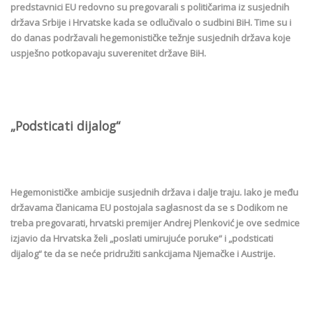
predstavnici EU redovno su pregovarali s političarima iz susjednih
država Srbije i Hrvatske kada se odlučivalo o sudbini BiH. Time su i
do danas podržavali hegemonističke težnje susjednih država koje
uspješno potkopavaju suverenitet države BiH.
„Podsticati dijalog“
Hegemonističke ambicije susjednih država i dalje traju. Iako je među
državama članicama EU postojala saglasnost da se s Dodikom ne
treba pregovarati, hrvatski premijer Andrej Plenković je ove sedmice
izjavio da Hrvatska želi „poslati umirujuće poruke“ i „podsticati
dijalog“ te da se neće pridružiti sankcijama Njemačke i Austrije.