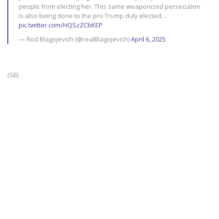
people from electing her. This same weaponized persecution
is also being done to the pro Trump duly elected…
pic.twitter.com/HQSzZCbKEP
— Rod Blagojevich (@realBlagojevich)
April 6, 2025
(SB)