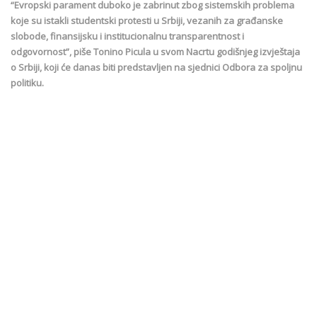
“Evropski parament duboko je zabrinut zbog sistemskih problema
koje su istakli studentski protesti u Srbiji, vezanih za građanske
slobode, finansijsku i institucionalnu transparentnost i
odgovornost”, piše Tonino Picula u svom Nacrtu godišnjeg izvještaja
o Srbiji, koji će danas biti predstavljen na sjednici Odbora za spoljnu
politiku.