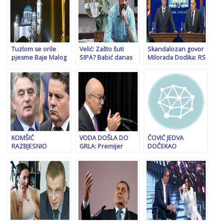
Tuzlom se orile
Velić: Zašto šuti
Skandalozan govor
pjesme Baje Malog
SIPA? Babić danas
Milorada Dodika: RS
Knindže i Danice
betonira krstove u
je zatočenik u BiH.
Crnogorčević:
mezarju, sutra će
Moramo krenuti u
Podnešene krivične
krenuti na džamije
oslobodilački
prijave
proces jer u BiH
nećemo dobro
završiti
KOMŠIĆ
VODA DOŠLA DO
ČOVIĆ JEDVA
RAZBJESNIO
GRLA: Premijer
DOČEKAO
STEVANDIĆA: “Ovaj
Srbije u ostavci
MURPHYJEV
ekstremista i tzv.
poručio studentima
ODLAZAK: “Od toga
bošnjački Hrvat bi
da mogu…
neće biti ništa…”
trebao znati da će
ga dočekati…”