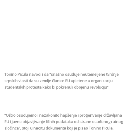
Tonino Picula navodi i da “snažno osuđuje neutemeljene tvrdnje
srpskih vlasti da su zemlje članice EU upletene u organizaciju
studentskih protesta kako bi pokrenuli obojenu revoluciju”.
“Oštro osuđujemo i nezakonito hapšenje i protjerivanje državljana
EU i javno objavljivanje ličnih podataka od strane osuđenog ratnog
zločinca”, stoji u nacrtu dokumenta koji je pisao Tonino Picula.