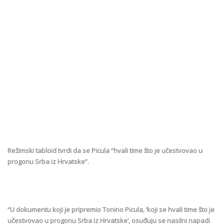
Režimski tabloid tvrdi da se Picula “hvali time što je učestvovao u
progonu Srba iz Hrvatske”.
“U dokumentu koji je pripremio Tonino Picula, ‘koji se hvali time što je
učestvovao u progonu Srba iz Hrvatske’, osuđuju se nasilni napadi