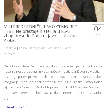
MILI PREDSJEDNIČE, KAKO ĆEMO BEZ
04
TEBE: Ne prestaje histerija u RS-u
AUG
zbog presude Dodiku, javio se Zlatan
Klokić…
|
,
,
,
Redakcija
Bosna i Hercegovina
Foto/Video
Skandal
,
Slider
Vijesti
On je kazao da je Republika Srpska posvećena dijalogu i političkom
rješenju nesporazuma i nikada neće prihvatiti ponižavanje vlastitih
institucija putem pravosudnih presedana. Ministar za evropske
integracije i međunarodnu saradnju Republike Srpske Zlatan Klokić
izjavio je da “presuda Suda BiH predsjedniku RS Miloradu Dodiku
predstavlja presedan koji izlazi iz okvira nepristrasnog pravosuđa,
[…]
Read more