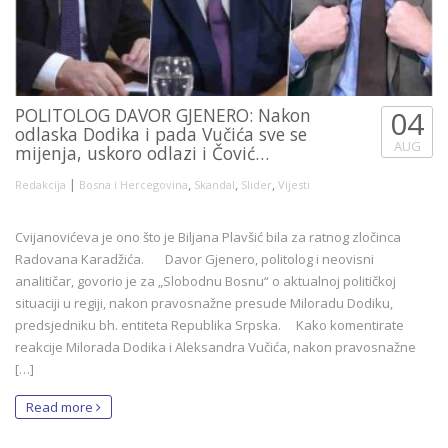
POLITOLOG DAVOR GJENERO: Nakon
04
odlaska Dodika i pada Vučića sve se
AUG
mijenja, uskoro odlazi i Čović…
|
,
,
,
Redakcija
Bosna i Hercegovina
Skandal
Slider
Vijesti
Cvijanovićeva je ono što je Biljana Plavšić bila za ratnog zločinca
Radovana Karadžića. Davor Gjenero, politolog i neovisni
analitičar, govorio je za „Slobodnu Bosnu“ o aktualnoj političkoj
situaciji u regiji, nakon pravosnažne presude Miloradu Dodiku,
predsjedniku bh. entiteta Republika Srpska. Kako komentirate
reakcije Milorada Dodika i Aleksandra Vučića, nakon pravosnažne
[…]
Read more