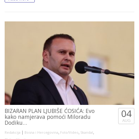
BIZARAN PLAN LJUBIŠE ĆOSIĆA: Evo
04
kako namjerava pomoći Miloradu
AUG
Dodiku…
|
,
,
,
Redakcija
Bosna i Hercegovina
Foto/Video
Skandal