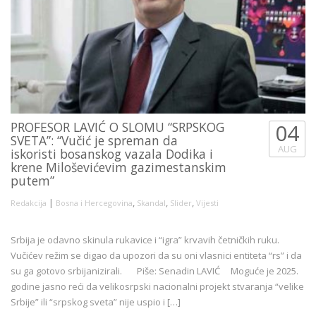
PROFESOR LAVIĆ O SLOMU “SRPSKOG
04
SVETA”: “Vučić je spreman da
AUG
iskoristi bosanskog vazala Dodika i
krene Miloševićevim gazimestanskim
putem”
|
,
,
,
Redakcija
Bosna i Hercegovina
Skandal
Slider
Vijesti
Srbija je odavno skinula rukavice i “igra” krvavih četničkih ruku.
Vučićev režim se digao da upozori da su oni vlasnici entiteta “rs” i da
su ga gotovo srbijanizirali. Piše: Senadin LAVIĆ Moguće je 2025.
godine jasno reći da velikosrpski nacionalni projekt stvaranja “velike
Srbije” ili “srpskog sveta” nije uspio i […]