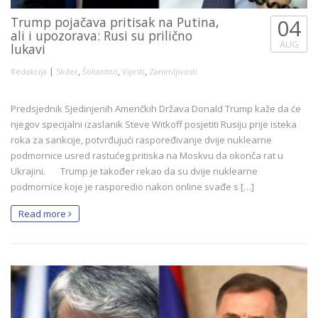
Trump pojačava pritisak na Putina,
04
ali i upozorava: Rusi su prilično
AUG
lukavi
|
,
,
,
Redakcija
Slider
Šokantno
Vijesti
Zanimljivosti
Predsjednik Sjedinjenih Američkih Država Donald Trump kaže da će
njegov specijalni izaslanik Steve Witkoff posjetiti Rusiju prije isteka
roka za sankcije, potvrđujući raspoređivanje dvije nuklearne
podmornice usred rastućeg pritiska na Moskvu da okonča rat u
Ukrajini. Trump je također rekao da su dvije nuklearne
podmornice koje je rasporedio nakon online svađe s […]
Read more