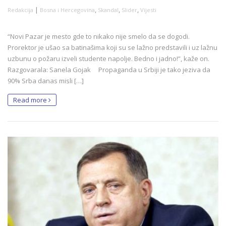
|
,
,
,
Redakcija
Bosna i Hercegovina
Skandal
Slider
Vijesti
“Novi Pazar je mesto gde to nikako nije smelo da se dogodi.
Prorektor je ušao sa batinašima koji su se lažno predstavili i uz lažnu
uzbunu o požaru izveli studente napolje. Bedno i jadno!”, kaže on.
Razgovarala: Sanela Gojak Propaganda u Srbiji je tako jeziva da
90% Srba danas misli […]
Read more