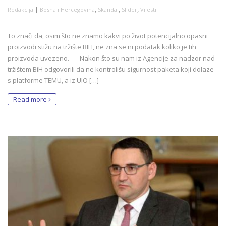
|
,
,
,
Redakcija
Bosna i Hercegovina
Skandal
Slider
Vijesti
To znači da, osim što ne znamo kakvi po život potencijalno opasni
proizvodi stižu na tržište BIH, ne zna se ni podatak koliko je tih
proizvoda uvezeno. Nakon što su nam iz Agencije za nadzor nad
tržištem BiH odgovorili da ne kontrolišu sigurnost paketa koji dolaze
s platforme TEMU, a iz UIO […]
Read more