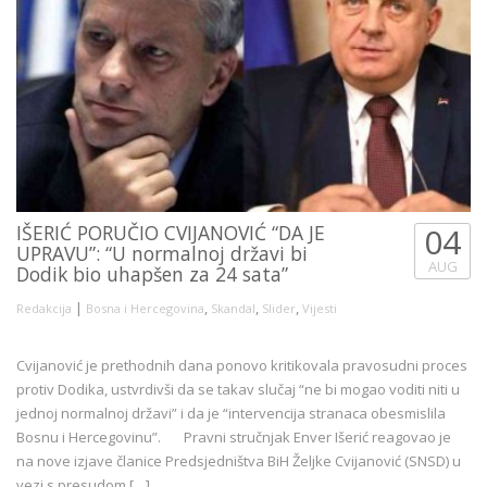
IŠERIĆ PORUČIO CVIJANOVIĆ “DA JE
04
UPRAVU”: “U normalnoj državi bi
AUG
Dodik bio uhapšen za 24 sata”
|
,
,
,
Redakcija
Bosna i Hercegovina
Skandal
Slider
Vijesti
Cvijanović je prethodnih dana ponovo kritikovala pravosudni proces
protiv Dodika, ustvrdivši da se takav slučaj “ne bi mogao voditi niti u
jednoj normalnoj državi” i da je “intervencija stranaca obesmislila
Bosnu i Hercegovinu”. Pravni stručnjak Enver Išerić reagovao je
na nove izjave članice Predsjedništva BiH Željke Cvijanović (SNSD) u
vezi s presudom […]