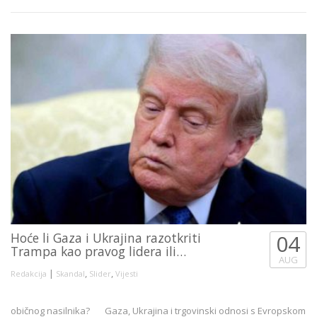
Hoće li Gaza i Ukrajina razotkriti
04
Trampa kao pravog lidera ili…
AUG
|
,
,
Redakcija
Skandal
Slider
Vijesti
običnog nasilnika? Gaza, Ukrajina i trgovinski odnosi s Evropskom