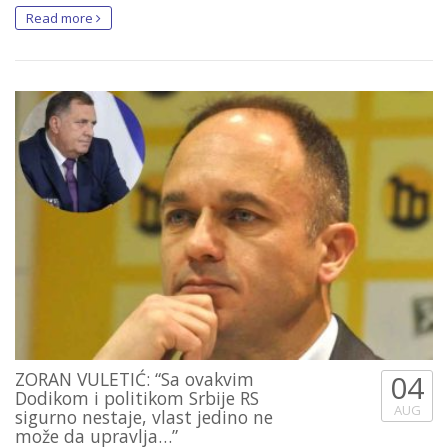
Read more
ZORAN VULETIĆ: “Sa ovakvim
04
Dodikom i politikom Srbije RS
AUG
sigurno nestaje, vlast jedino ne
može da upravlja…”