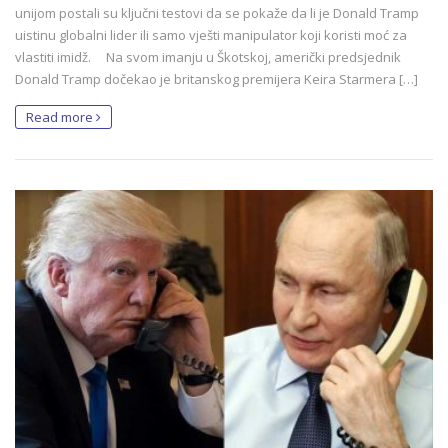
unijom postali su ključni testovi da se pokaže da li je Donald Tramp
uistinu globalni lider ili samo vješti manipulator koji koristi moć za
vlastiti imidž. Na svom imanju u Škotskoj, američki predsjednik
Donald Tramp dočekao je britanskog premijera Keira Starmera […]
Read more