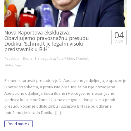
Nova Raportova ekskluziva:
04
Obavljujemo pravosnažnu presudu
AUG
Dodiku. ‘Schmidt je legalni visoki
predstavnik u BiH’
|
,
,
,
Redakcija
Bosna i Hercegovina
Foto/Video
Skandal
,
Slider
Vijesti
Pismeni otpravak presude vijeća Apelacionog odjeljenja je upućen je
u petak strankama, a protiv iste presude žalba nije dozvoljena.
Apelaciono odjeljenja Suda Bosne i Hercegovine, nakon javne
sjednica koja je održana 12. juna ove godie, donijelo je u petak
presudu kojom je odbilo žalbu Tužilaštva BiH i žalbu odbrane
optuženog Milorada Dodika, […]
Read more