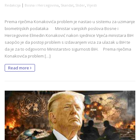
|
,
,
,
Redakcija
Bosna i Hercegovina
Skandal
Slider
Vijesti
Prema riječima Konakovića problem je nastao u sistemu za uzimanje
biometrijskih podataka Ministar vanjskih poslova Bosne i
Hercegovine Elmedin Konaković nakon sjednice Vijeća ministara BiH
saopćio je da postoji problem s izdavanjem viza za ulazak u BiH te
da je za to odgovorno Ministarstvo sigurnosti BiH. Prema riječima
Konakovića problem […]
Read more