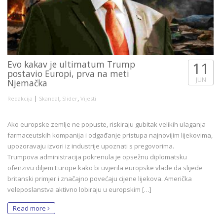
Evo kakav je ultimatum Trump
11
postavio Europi, prva na meti
JUN
Njemačka
|
,
,
Redakcija
Skandal
Slider
Vijesti
Ako europske zemlje ne popuste, riskiraju gubitak velikih ulaganja
farmaceutskih kompanija i odgađanje pristupa najnovijim lijekovima,
upozoravaju izvori iz industrije upoznati s pregovorima.
Trumpova administracija pokrenula je opsežnu diplomatsku
ofenzivu diljem Europe kako bi uvjerila europske vlade da slijede
britanski primjer i značajno povećaju cijene lijekova. Američka
veleposlanstva aktivno lobiraju u europskim […]
Read more