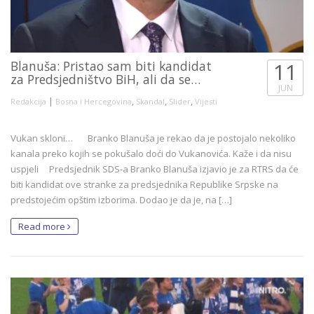
Blanuša: Pristao sam biti kandidat
11
za Predsjedništvo BiH, ali da se…
JUN
|
,
,
,
Redakcija
Bosna i Hercegovina
Skandal
Slider
Vijesti
Vukan skloni… Branko Blanuša je rekao da je postojalo nekoliko
kanala preko kojih se pokušalo doći do Vukanovića. Kaže i da nisu
uspjeli Predsjednik SDS-a Branko Blanuša izjavio je za RTRS da će
biti kandidat ove stranke za predsjednika Republike Srpske na
predstojećim opštim izborima. Dodao je da je, na […]
Read more