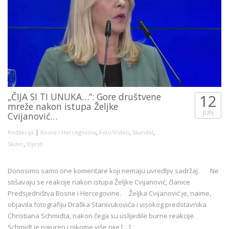
„ČIJA SI TI UNUKA…“: Gore društvene
12
mreže nakon istupa Željke
JUN
Cvijanović…
|
,
,
,
Redakcija
Bosna i Hercegovina
Foto/Video
Skandal
,
Slider
Vijesti
Donosimo samo one komentare koji nemaju uvredljiv sadržaj. Ne
stišavaju se reakcije nakon istupa Željke Cvijanović, članice
Predsjedništva Bosne i Hercegovine. Željka Cvijanović je, naime,
objavila fotografiju Draška Stanivukovića i visokog predstavnika
Christiana Schmidta, nakon čega su uslijedile burne reakcije.
Schmidt je najuren i nikome više nije […]