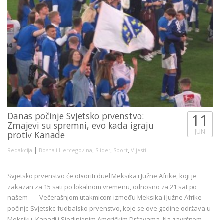
Danas počinje Svjetsko prvenstvo:
11
Zmajevi su spremni, evo kada igraju
JUN
protiv Kanade
|
,
,
,
Redakcija
Bosna i Hercegovina
Slider
Sport
Vijesti
Svjetsko prvenstvo će otvoriti duel Meksika i Južne Afrike, koji je
zakazan za 15 sati po lokalnom vremenu, odnosno za 21 sat po
našem. Večerašnjom utakmicom između Meksika i Južne Afrike
počinje Svjetsko fudbalsko prvenstvo, koje se ove godine održava u
Meksiku, Kanadi i Sjedinjenim Američkim Državama. Na završnom