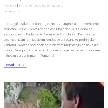
|
,
,
,
Redakcija
Bosna i Hercegovina
Slider
Vijesti
Zanimljivosti
Predlagač „Zakona o bahatoj vožnji“ i zastupnik u Parlamentarnoj
skupštini Bosne i Hercegovine Saša Magazinović, zajedno sa
zastupnikom u Parlamentu Federacije BiH i članom Komisije za
sigurnost Damirom Mašićem, održao je u Bosansko-podrinjskom
kantonu Goražde sastanak sa ministrom unutrašnjih poslova BPK
Edinom Vranjom, komesarom Uprave policije Damirom Bogunićem i
njihovim saradnicima. Tema […]
Read more