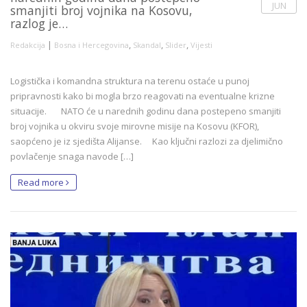
JUN
smanjiti broj vojnika na Kosovu,
razlog je…
|
,
,
,
Redakcija
Bosna i Hercegovina
Skandal
Slider
Vijesti
Logistička i komandna struktura na terenu ostaće u punoj
pripravnosti kako bi mogla brzo reagovati na eventualne krizne
situacije. NATO će u narednih godinu dana postepeno smanjiti
broj vojnika u okviru svoje mirovne misije na Kosovu (KFOR),
saopćeno je iz sjedišta Alijanse. Kao ključni razlozi za djelimično
povlačenje snaga navode […]
Read more