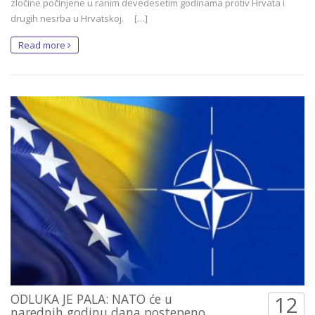
zločine počinjene u ranim devedesetim godinama protiv Hrvata i
drugih nesrba u Hrvatskoj. […]
Read more
ODLUKA JE PALA: NATO će u
12
narednih godinu dana postepeno