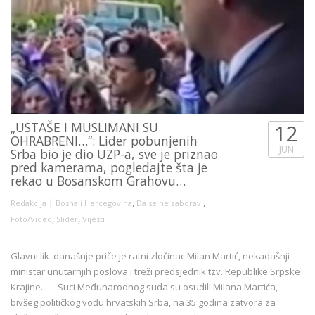
„USTAŠE I MUSLIMANI SU
12
OHRABRENI…“: Lider pobunjenih
JUN
Srba bio je dio UZP-a, sve je priznao
pred kamerama, pogledajte šta je
rekao u Bosanskom Grahovu…
|
,
,
Redakcija
Bosna i Hercegovina
Da se ne zaboravi
,
,
Foto/Video
Slider
Vijesti
Glavni lik današnje priče je ratni zločinac Milan Martić, nekadašnji
ministar unutarnjih poslova i treži predsjednik tzv. Republike Srpske
Krajine. Suci Međunarodnog suda su osudili Milana Martića,
bivšeg političkog vođu hrvatskih Srba, na 35 godina zatvora za