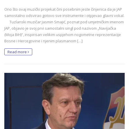
Ono što ovaj muzički projekat čini posebnim jeste činjenica da je JAP
samostalno odsvirao gotovo sve instrumente i otpjevao glavni vokal.
Tuzlanski muzičar Jasmin Smajić, poznat pod umjetničkim imenom
JAP, objavio je svoj prvi samostalni singl pod nazivom „Navijačka
(Moja BiH)“, inspirisan velikim uspjehom nogometne reprezentacije
Bosne i Hercegovine i njenim plasmanom […]
Read more