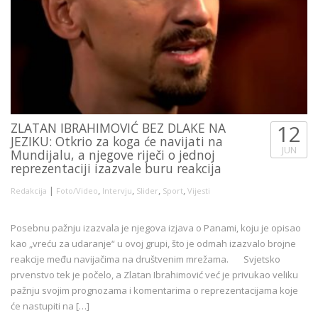
ZLATAN IBRAHIMOVIĆ BEZ DLAKE NA
12
JEZIKU: Otkrio za koga će navijati na
JUN
Mundijalu, a njegove riječi o jednoj
reprezentaciji izazvale buru reakcija
|
,
,
,
,
Redakcija
Foto/Video
Intervju
Slider
Sport
Vijesti
Posebnu pažnju izazvala je njegova izjava o Panami, koju je opisao
kao „vreću za udaranje“ u ovoj grupi, što je odmah izazvalo brojne
reakcije među navijačima na društvenim mrežama. Svjetsko
prvenstvo tek je počelo, a Zlatan Ibrahimović već je privukao veliku
pažnju svojim prognozama i komentarima o reprezentacijama koje
će nastupiti na […]