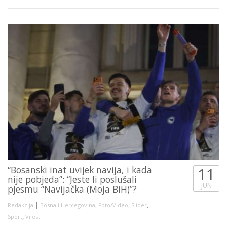
“Bosanski inat uvijek navija, i kada
11
nije pobjeda”: “Jeste li poslušali
JUN
pjesmu “Navijačka (Moja BiH)”?
|
,
,
,
Redakcija
Bosna i Hercegovina
Foto/Video
Slider
,
Sport
Vijesti