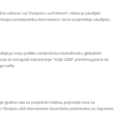
čne odnose i sa Trumpom i sa Putinom”, rekao je saudijski
ti obojicu predsjednika istovremeno i da to unapređuje saudijsku
abija je svoju politiku usmjerila ka neutralnosti u globalnim
je koje će omogućiti ostvarivanje “Vizije 2030”, prinčevog plana da
je nafte.
ije godina rata sa susjednim Hutima, popravlja veze sa
om i Rusijom, dok istovremeno čuva blisko partnerstvo sa Zapadom.