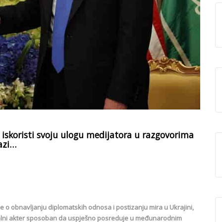
 iskoristi svoju ulogu medijatora u razgovorima
Gazi…
o obnavljanju diplomatskih odnosa i postizanju mira u Ukrajini,
lobalni akter sposoban da uspješno posreduje u međunarodnim