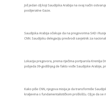
Još jedan cilj koji Saudijska Arabija na ovaj način ostv
poslijeratne Gaze.
Saudijska Arabija očekuje da na pregovorima SAD i Rusije
CNN. Saudijsku delegaciju predvodi savjetnik za naciona
Lokacija pregovora, prema riječima portparola Kremlja D
pobjeda 39-godišnjeg de fakto vođe Saudijske Arabije, 
Kako piše CNN, njegova misija je da transformiše Saudij
kraljevina s fundamentalističkom prošlošću. Cilj je da 