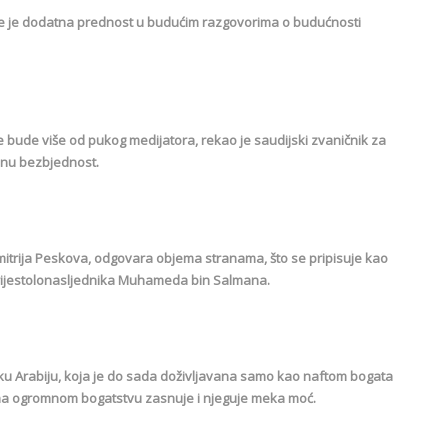
aruje je dodatna prednost u budućim razgovorima o budućnosti
 bude više od pukog medijatora, rekao je saudijski zvaničnik za
lnu bezbjednost.
mitrija Peskova, odgovara objema stranama, što se pripisuje kao
prijestolonasljednika Muhameda bin Salmana.
sku Arabiju, koja je do sada doživljavana samo kao naftom bogata
se na ogromnom bogatstvu zasnuje i njeguje meka moć.