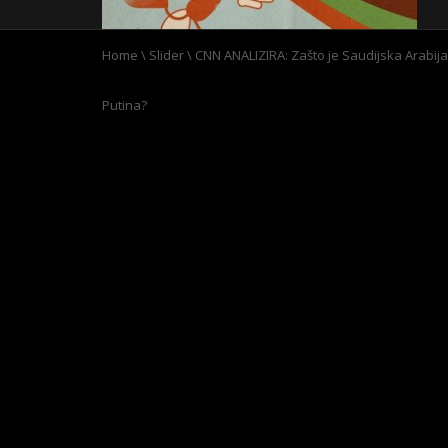
Home
\
Slider
\
CNN ANALIZIRA: Zašto je Saudijska Arabij
Putina?