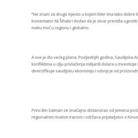
“Ne znam za drugo mjesto u kojem lider ima tako dobre li
komentator Ali Šihabi i dodao da je stvar prestiža ugosti
meku moć u regionu i globalno.
A sve je dio većeg plana. Posljednjih godina, Saudijska Ar
konfliktima u cilju privlačenja milijardi dolara u investici
diverzifikuje saudijsku ekonomiju i odvoji je od proizvodn
Princ Bin Salman se značajno distancirao od Jemena posl
regionalnim rivalom Iranom i održava prijateljstvo s Kin