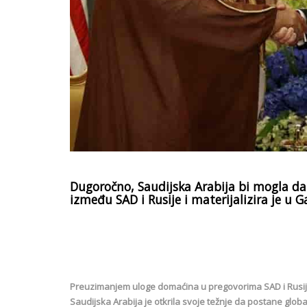
Dugoročno, Saudijska Arabija bi mogla da
između SAD i Rusije i materijalizira je u 
Preuzimanjem uloge domaćina u pregovorima SAD i Rusije 
Saudijska Arabija je otkrila svoje težnje da postane g