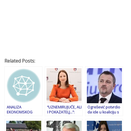
Related Posts:
ANALIZA
“UZNEMIRUJUĆE, ALI
Ogrešević potvrdio
EKONOMSKOG
I POKAZATELJ…”:
da ide u koaliciju s
STRUČNJAKA
Ministrica Softić
Trojkom: Cilj je
Minimalna plaća
Kadenić o novoj
zaustaviti Dodika ili…
povećana za 381
funkciji, uhapšenim