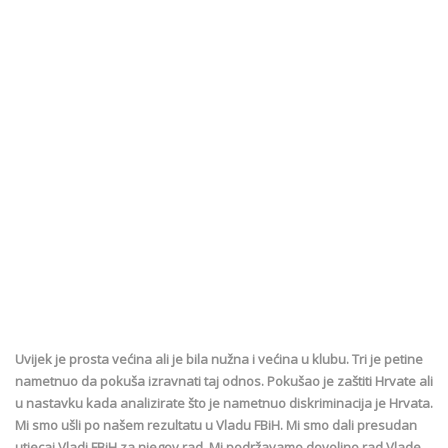
Uvijek je prosta većina ali je bila nužna i većina u klubu. Tri je petine
nametnuo da pokuša izravnati taj odnos. Pokušao je zaštiti Hrvate ali
u nastavku kada analizirate što je nametnuo diskriminacija je Hrvata.
Mi smo ušli po našem rezultatu u Vladu FBiH. Mi smo dali presudan
utjecaj Vladi FBiH za njegov rad. Mi podržavamo dovoljno rad Vlade