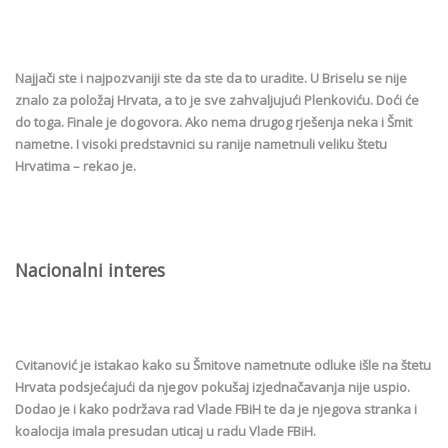
Najjači ste i najpozvaniji ste da ste da to uradite. U Briselu se nije
znalo za položaj Hrvata, a to je sve zahvaljujući Plenkoviću. Doći će
do toga. Finale je dogovora. Ako nema drugog rješenja neka i Šmit
nametne. I visoki predstavnici su ranije nametnuli veliku štetu
Hrvatima – rekao je.
Nacionalni interes
Cvitanović je istakao kako su Šmitove nametnute odluke išle na štetu
Hrvata podsjećajući da njegov pokušaj izjednačavanja nije uspio.
Dodao je i kako podržava rad Vlade FBiH te da je njegova stranka i
koalocija imala presudan uticaj u radu Vlade FBiH.