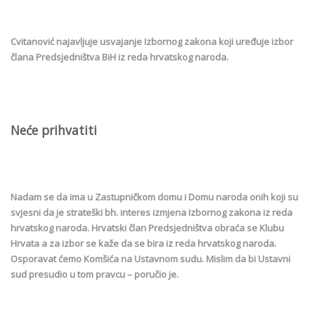
Cvitanović najavljuje usvajanje Izbornog zakona koji uređuje izbor
člana Predsjedništva BiH iz reda hrvatskog naroda.
Neće prihvatiti
Nadam se da ima u Zastupničkom domu i Domu naroda onih koji su
svjesni da je strateški bh. interes izmjena Izbornog zakona iz reda
hrvatskog naroda. Hrvatski član Predsjedništva obraća se Klubu
Hrvata a za izbor se kaže da se bira iz reda hrvatskog naroda.
Osporavat ćemo Komšića na Ustavnom sudu. Mislim da bi Ustavni
sud presudio u tom pravcu – poručio je.