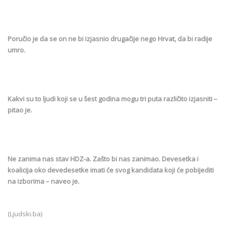
Poručio je da se on ne bi izjasnio drugačije nego Hrvat, da bi radije
umro.
Kakvi su to ljudi koji se u šest godina mogu tri puta različito izjasniti –
pitao je.
Ne zanima nas stav HDZ-a. Zašto bi nas zanimao. Devesetka i
koalicija oko devedesetke imati će svog kandidata koji će pobijediti
na izborima – naveo je.
(Ljudski.ba)