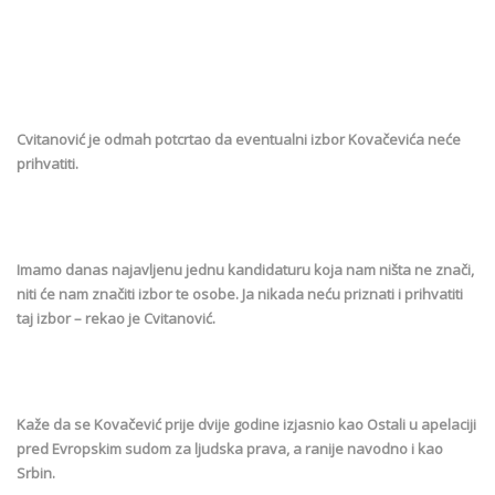
Cvitanović je odmah potcrtao da eventualni izbor Kovačevića neće
prihvatiti.
Imamo danas najavljenu jednu kandidaturu koja nam ništa ne znači,
niti će nam značiti izbor te osobe. Ja nikada neću priznati i prihvatiti
taj izbor – rekao je Cvitanović.
Kaže da se Kovačević prije dvije godine izjasnio kao Ostali u apelaciji
pred Evropskim sudom za ljudska prava, a ranije navodno i kao
Srbin.