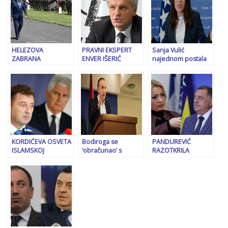
KM, ali troškovi
kolegama,
doprinosa rastu za
tenderima…
304 KM
HELEZOVA
PRAVNI EKSPERT
Sanja Vulić
ZABRANA
ENVER IŠERIĆ
najednom postala
BJEGUNCIMA I
ANALIZIRA: Kako
‘europejka’: ‘Brojne
POBUNA SRPSKIH
zaustaviti blokade u
su provokacije…’
GENERALA OSBiH:
Predsjedništvu
Da li će 12. maj biti
Bosne i
dan D za Dodika ili
Hercegovine?
za BiH?
KORDIĆEVA OSVETA
Bodiroga se
PANDUREVIĆ
ISLAMSKOJ
‘obračunao’ s
RAZOTKRILA
ZAJEDNICI:
Dodikovim režimom:
DODIKA: “To je
Najavljuje
Njihov politički život
dimna bomba…”
preispitivanje
vrhunac dostiže
odluka donošenih u
psovkama i Zmajem
mandatu Safeta
od Šipova
Oručevića, odluke
paradržave Herceg-
Bosne ne dovodi u