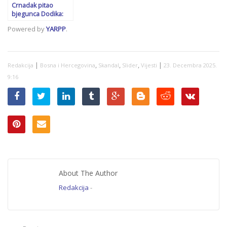
pitanje
Crnadak pitao
bjegunca Dodika:
Jesi li “prodao” RS za
Powered by
YARPP
.
ukidanje sankcija
|
,
,
,
|
Redakcija
Bosna i Hercegovina
Skandal
Slider
Vijesti
23. Decembra 2025.
9:16
About The Author
Redakcija
-