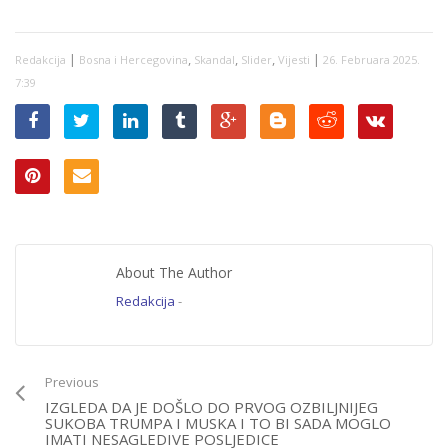
gradnja Koridora Vc,
brzih cesta, u
problemu
|
,
,
,
|
Redakcija
Aerodrom Sarajevo,
Bosna i Hercegovina
Skandal
Slider
Vijesti
26. Februara 2025.
rudnici…
7:39
About The Author
Redakcija
-
Previous
IZGLEDA DA JE DOŠLO DO PRVOG OZBILJNIJEG
SUKOBA TRUMPA I MUSKA I TO BI SADA MOGLO
IMATI NESAGLEDIVE POSLJEDICE