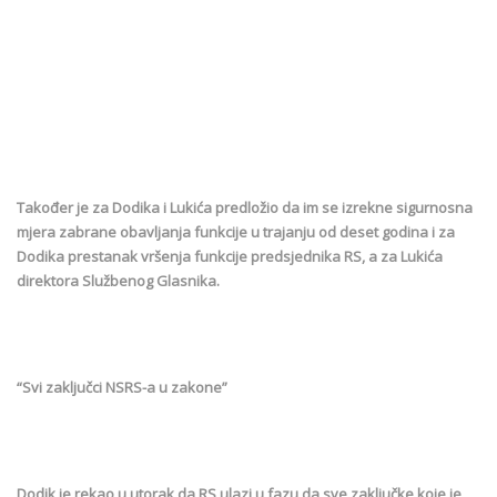
Također je za Dodika i Lukića predložio da im se izrekne sigurnosna
mjera zabrane obavljanja funkcije u trajanju od deset godina i za
Dodika prestanak vršenja funkcije predsjednika RS, a za Lukića
direktora Službenog Glasnika.
“Svi zaključci NSRS-a u zakone”
Dodik je rekao u utorak da RS ulazi u fazu da sve zaključke koje je