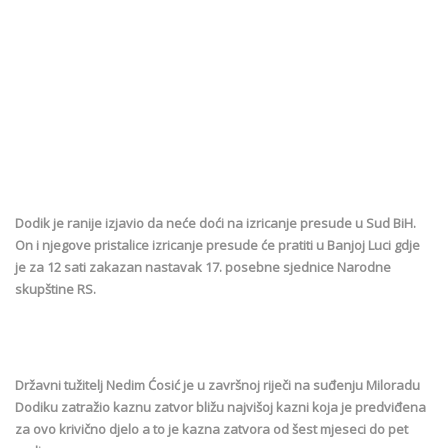
Dodik je ranije izjavio da neće doći na izricanje presude u Sud BiH.
On i njegove pristalice izricanje presude će pratiti u Banjoj Luci gdje
je za 12 sati zakazan nastavak 17. posebne sjednice Narodne
skupštine RS.
Državni tužitelj Nedim Ćosić je u završnoj riječi na suđenju Miloradu
Dodiku zatražio kaznu zatvor bližu najvišoj kazni koja je predviđena
za ovo krivično djelo a to je kazna zatvora od šest mjeseci do pet