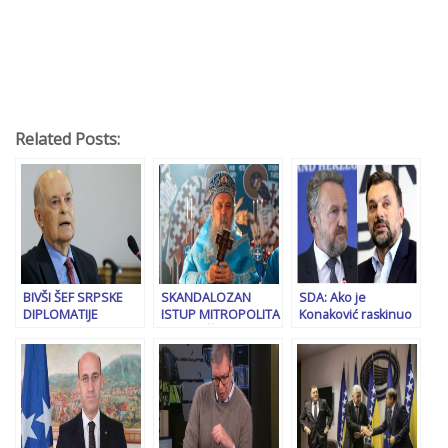
Related Posts:
BIVŠI ŠEF SRPSKE
SKANDALOZAN
SDA: Ako je
DIPLOMATIJE
ISTUP MITROPOLITA
Konaković raskinuo
UPOZORIO DODIKA:
ZVORNIČKO –
s Dodikom, kao što
“Ne treba davati
TUZLANSKOG:
tvrdi, neka…
povoda da se RS
“Republika Srpska je
optužuje za
nastala na
separatizam!”
temeljima
svetosavlja i mora
ostati…”