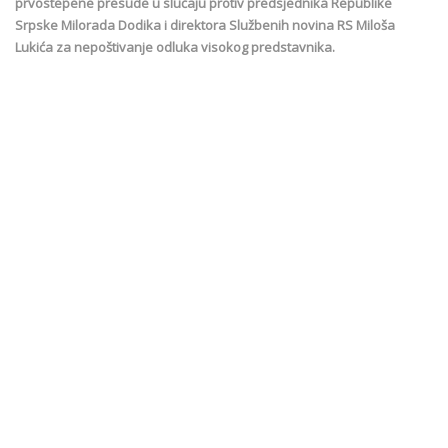
prvostepene presude u slučaju protiv predsjednika Republike
Srpske Milorada Dodika i direktora Službenih novina RS Miloša
Lukića za nepoštivanje odluka visokog predstavnika.