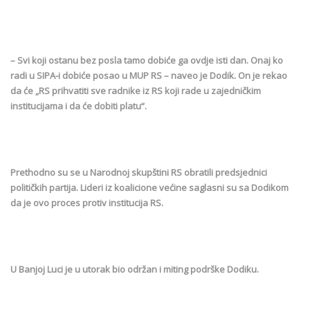
– Svi koji ostanu bez posla tamo dobiće ga ovdje isti dan. Onaj ko
radi u SIPA-i dobiće posao u MUP RS – naveo je Dodik. On je rekao
da će „RS prihvatiti sve radnike iz RS koji rade u zajedničkim
institucijama i da će dobiti platu“.
Prethodno su se u Narodnoj skupštini RS obratili predsjednici
političkih partija. Lideri iz koalicione većine saglasni su sa Dodikom
da je ovo proces protiv institucija RS.
U Banjoj Luci je u utorak bio održan i miting podrške Dodiku.