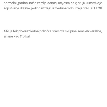
normalni građani naše zemlje danas, umjesto da vjeruju u institucije
sopstvene države, jedino uzdaju u međunarodnu zajednicu i EUFOR.
A to je tek prvorazredna politička sramota skupine seoskih varalica,
znane kao Trojka!