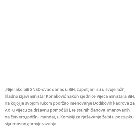
„Nije lako biti SNSD-ovac danas u BiH, zapetljani su u svoje laži“,
hladno izjavi ministar Konaković nakon sjednice Vijeća ministara BiH,
na kojoj je svojom rukom podržao imenovanje Dodikovih kadrova za
v.d. u Vijeću za državnu pomoć BiH, te stalnih članova, imenovanih
na četverogodišnji mandat, u Komisiji za rješavanje žalbi u postupku
sigurnosnog provjeravanja.