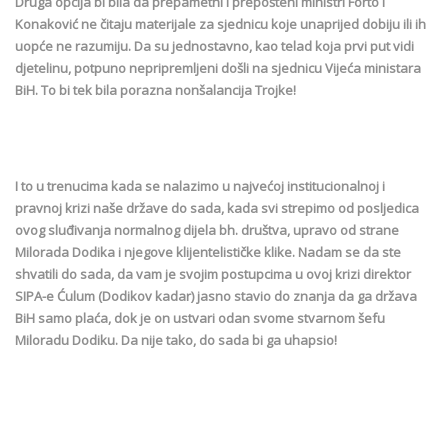
Druga opcija bi bila da prepametni i prepošteni ministri Forto i
Konaković ne čitaju materijale za sjednicu koje unaprijed dobiju ili ih
uopće ne razumiju. Da su jednostavno, kao telad koja prvi put vidi
djetelinu, potpuno nepripremljeni došli na sjednicu Vijeća ministara
BiH. To bi tek bila porazna nonšalancija Trojke!
I to u trenucima kada se nalazimo u najvećoj institucionalnoj i
pravnoj krizi naše države do sada, kada svi strepimo od posljedica
ovog sluđivanja normalnog dijela bh. društva, upravo od strane
Milorada Dodika i njegove klijentelističke klike. Nadam se da ste
shvatili do sada, da vam je svojim postupcima u ovoj krizi direktor
SIPA-e Ćulum (Dodikov kadar) jasno stavio do znanja da ga država
BiH samo plaća, dok je on ustvari odan svome stvarnom šefu
Miloradu Dodiku. Da nije tako, do sada bi ga uhapsio!