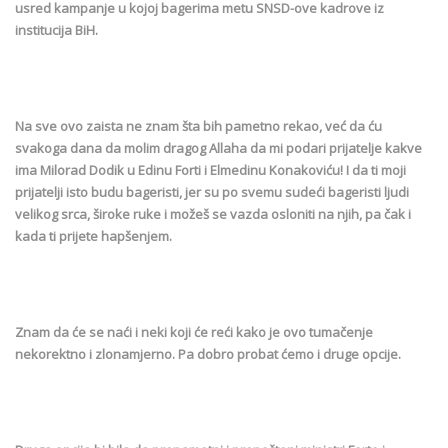
usred kampanje u kojoj bagerima metu SNSD-ove kadrove iz
institucija BiH.
Na sve ovo zaista ne znam šta bih pametno rekao, već da ću
svakoga dana da molim dragog Allaha da mi podari prijatelje kakve
ima Milorad Dodik u Edinu Forti i Elmedinu Konakoviću! I da ti moji
prijatelji isto budu bageristi, jer su po svemu sudeći bageristi ljudi
velikog srca, široke ruke i možeš se vazda osloniti na njih, pa čak i
kada ti prijete hapšenjem.
Znam da će se naći i neki koji će reći kako je ovo tumačenje
nekorektno i zlonamjerno. Pa dobro probat ćemo i druge opcije.