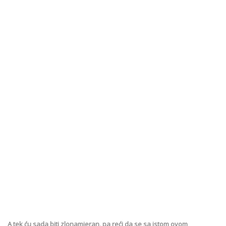
A tek ću sada biti zlonamjeran, pa reći da se sa istom ovom