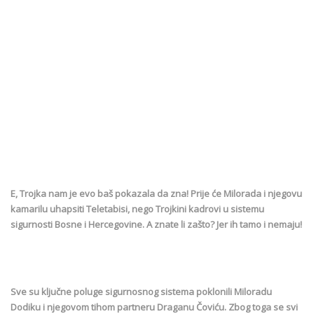
E, Trojka nam je evo baš pokazala da zna! Prije će Milorada i njegovu
kamarilu uhapsiti Teletabisi, nego Trojkini kadrovi u sistemu
sigurnosti Bosne i Hercegovine. A znate li zašto? Jer ih tamo i nemaju!
Sve su ključne poluge sigurnosnog sistema poklonili Miloradu
Dodiku i njegovom tihom partneru Draganu Čoviću. Zbog toga se svi