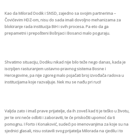
Kao da Milorad Dodik i SNSD, zajedno sa svojim partnerima –
Čovićevim HDZ-om, nisu do sada imali dovoljno mehanizama za
blokiranje rada institucija BiH i svih procesa. Pa eto da ga
prepametni i prepošteni Bošnjaci i Bosanci malo poguraju.
Shvatimo situaciju, Dodiku nikad nije bilo teže nego danas, kada je
iscrpljen rasturanjem ustavno-pravnog sistema Bosne i
Hercegovine, pa nije zgoreg malo pojačati broj izvođača radova u
institucijama koje razvaljuje. Nek mu se nađu pri ruci!
Valjda zato i imaš prave prijatelje, da ih zoveš kad ti je teško u životu,
jer te oni neće odbiti i zaboraviti, te će priskočiti upomoć da ti
pomognu. I Forto i Konaković, sudeći po imenovanjima za koje su na
sjednici glasali, nisu ostavili svog prijatelja Milorada na cjedilu i to