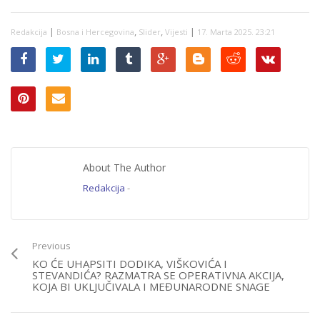
|
,
,
|
Redakcija
Bosna i Hercegovina
Slider
Vijesti
17. Marta 2025. 23:21
About The Author
Redakcija
-
Previous
KO ĆE UHAPSITI DODIKA, VIŠKOVIĆA I
STEVANDIĆA? RAZMATRA SE OPERATIVNA AKCIJA,
KOJA BI UKLJUČIVALA I MEĐUNARODNE SNAGE