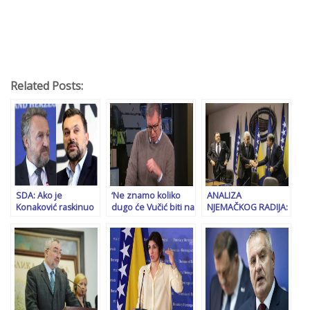
Related Posts:
SDA: Ako je
‘Ne znamo koliko
ANALIZA
Konaković raskinuo
dugo će Vučić biti na
NJEMAČKOG RADIJA:
s Dodikom, kao što
vlasti, ali niti može
Potpuni raspad
tvrdi, neka…
trgovati interesima
političkih odnosa u
BiH, niti nas
BiH i sunovrat
zastrašiti!’
evropskog puta