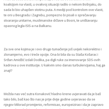
koalicijom na vlasti, u ovakvoj situaciji radilo o nekom Bošnjaku, do
sada bi bio uhapšen stotinu puta. A mediji pod kontrolom ove vlasti,
te oni u Beogradu i Zagrebu, pompezno bi pisali o sprečavanju
stvaranja unitarne, muslimanske države u Bosni, te uništavanju
opasnog legla ISIS-a na Balkanu.
Za sve one kojima je i ovo drugo tumačenje još uvijek nekorektno i
zlonamjerno, evo i treće opcije. Ona bi bila da su Staša Košarac i
Srđan Amidžić izdali Dodika, pa digli ruke za imenovanje SDS-ovih
kadrova u ove institucije. U kakvim smo danas turbulencijama, haj ga
znaj!?
Možda nas već sutra Konaković hladno krene uvjeravati da je baš
tako bilo, baš kao što nas je prije dvije godine uvjeravao da se
njegov Milorad promijenio, reformisao, europeizirao i da je zapravo