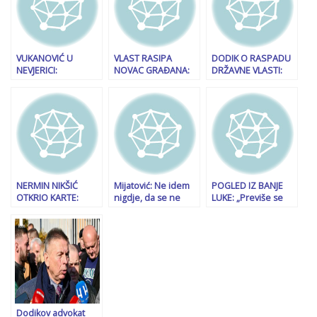
strateškom
nije izraz samo
politikom osmanske
političkog interesa
države, Isa-beg
već i zahvalnosti!
Ishaković je bio njen
izvršilac!
VUKANOVIĆ U
VLAST RASIPA
DODIK O RASPADU
NEVJERICI:
NOVAC GRAĐANA:
DRŽAVNE VLASTI:
Stanivuković i Nešić
Kreću milionska
“Mislim da mi
imaju jednu
ulaganja u 16. sprat
nećemo s Trojkom,
zajedničku stvar,
za Ured
a ne oni sa nama,
obojica vode…
predsjednice i dva
zovite me sutra…”
potpredsjednika
FBiH
NERMIN NIKŠIĆ
Mijatović: Ne idem
POGLED IZ BANJE
OTKRIO KARTE:
nigdje, da se ne
LUKE: „Previše se
“HDZ je sigurno
radujete, samo vas
pominje Bakir
pouzdan partner,
puštam da vidim
Izetbegović, imam
oni su bili…”
smijete li do kraja!
osjećaj da se…”
Dodikov advokat