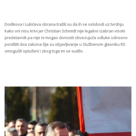
Dodikova i Lukićeva obrana tražili su da ih se oslobodi uz tvrdnju
kako oni nisu krivi jer Christian Schmidt nije legalno izabran visoki
predstavnik pa nije ni mogao donositi obvezujuće odluke odnosno
poništiti dva zakona čije su objavljivanje u Službenom glasniku RS
omogućili optuženi i zbog toga im se sudilo.