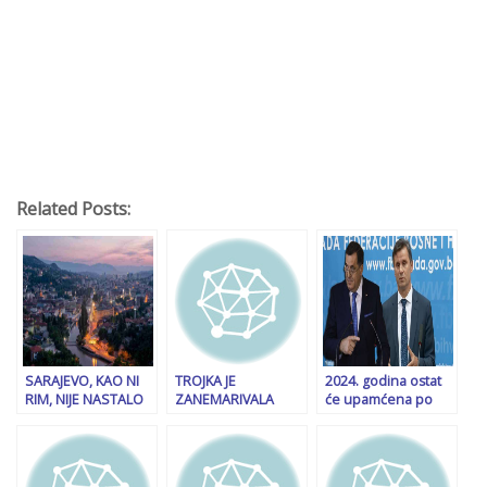
Related Posts:
SARAJEVO, KAO NI
TROJKA JE
2024. godina ostat
RIM, NIJE NASTALO
ZANEMARIVALA
će upamćena po
U JEDNOM DANU,
STVARNOST, SADA
dvije pravosudne
ALI NIJE NI
JE SVE DOŠLO NA
prekretnice koje su
SLUČAJNO: Sve se
NAPLATU: HDZ-ovo
do tada bile
odvijalo u skladu sa
spašavanje SNSD-a
nezamislive