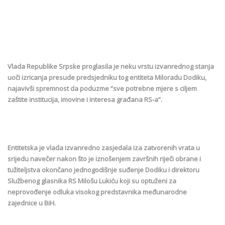
Vlada Republike Srpske proglasila je neku vrstu izvanrednog stanja
uoči izricanja presude predsjedniku tog entiteta Miloradu Dodiku,
najavivši spremnost da poduzme “sve potrebne mjere s ciljem
zaštite institucija, imovine i interesa građana RS-a”.
Entitetska je vlada izvanredno zasjedala iza zatvorenih vrata u
srijedu navečer nakon što je iznošenjem završnih riječi obrane i
tužiteljstva okončano jednogodišnje suđenje Dodiku i direktoru
Službenog glasnika RS Milošu Lukiću koji su optuženi za
neprovođenje odluka visokog predstavnika međunarodne
zajednice u BiH.