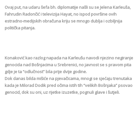
Ovaj put, na udaru šefa bh. diplomatije našli su se Jelena Karleuša,
Fahrudin Radončić i televizija Hayat, no ispod površine ovih
estradno-medijskih obračuna kriju se mnogo dublja i ozbiljnija
politička pitanja.
Konaković kao razlog napada na Karleušu navodi njezino negiranje
genocida nad Bošnjacima u Srebrenici, no javnost se s pravom pita
gdje je ta “odlučnost” bila prije dvije godine.
Dok danas bilda mišiće na pjevačicama, mnogi se sjećaju trenutaka
kada je Milorad Dodik pred očima istih tih “velikih Bošnjaka” psovao
genocid, dok su oni, uz rijetke izuzetke, pognuli glave i šutjeli.