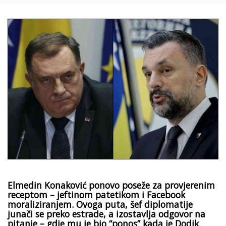
Elmedin Konaković ponovo poseže za provjerenim
receptom – jeftinom patetikom i Facebook
moraliziranjem. Ovoga puta, šef diplomatije
junači se preko estrade, a izostavlja odgovor na
pitanje – gdje mu je bio “ponos” kada je Dodik