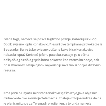
Glede toga, nameće se posve legitimno pitanje, nabacuju li Vučić i
Dodik svjesno loptu Konakoviću? Jesu li ove tempirane provokacije iz
Beograda i Banje Luke svjesno puštene kako bi se Konakoviću
nabacila lopta? Koristeći jeftinu patetiku, nastoje ga u očima
bošnjačkog biračkog tijela lažno prikazati kao zaštitnika nacije, dok
on u stvarnosti ostaje njihov najkorisniji saveznik u podjeli državnih
resursa.
Kroz priču o Hayatu, ministar Konaković vješto izbjegava objasniti
mutne vode oko akvizicije Telemacha. Postoje ozbiljne indicije da da
je planirani iznos za Telemach precijenjen, a to onda nameće