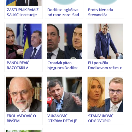
ZASTUPNIK RAMIZ
Dodik se oglašava
Protiv Nenada
SALKIĆ: Institucije
od rane zore: Sad
Stevandića
Bosne i
spominje mir, kaže
otvorena istraga
Hercegovine imaju
da će sve odluke u
nakon šokantne
pravo i obavezu da
vezi s presudom u
izjave “moramo
spriječe ulazak u
Sudu BiH biti
pobiti sve ovo”
državu…
političke i
institucionalne
PANDUREVIĆ
Crnadak pitao
EU poručila
RAZOTKRILA
bjegunca Dodika:
Dodikovom režimu:
DODIKA: “To je
Jesi li “prodao” RS za
Presude su
dimna bomba…”
ukidanje sankcija
konačne i ne mogu
se podvrgavati
javnom glasanju
EROL AVDOVIĆ O
VUKANOVIĆ
STANIVUKOVIĆ
BIVŠEM
OTKRIVA DETALJE
ODGOVORIO
PREDSJEDNIKU RS-a:
NOVE DRAME U RS-
CVIJANOVIĆ:
“Ovo što Dodik radi
u: “Sve ima veze s
“Prevarant je onaj