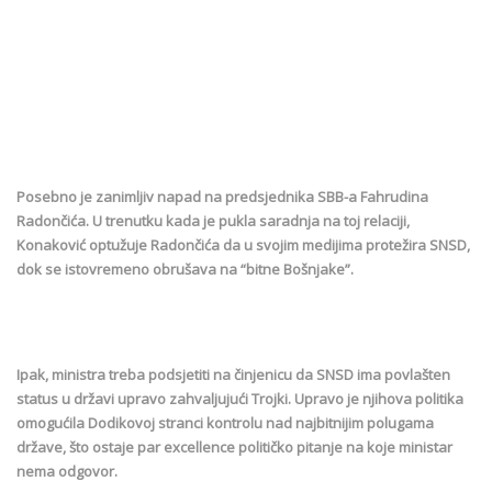
Posebno je zanimljiv napad na predsjednika SBB-a Fahrudina
Radončića. U trenutku kada je pukla saradnja na toj relaciji,
Konaković optužuje Radončića da u svojim medijima protežira SNSD,
dok se istovremeno obrušava na “bitne Bošnjake”.
Ipak, ministra treba podsjetiti na činjenicu da SNSD ima povlašten
status u državi upravo zahvaljujući Trojki. Upravo je njihova politika
omogućila Dodikovoj stranci kontrolu nad najbitnijim polugama
države, što ostaje par excellence političko pitanje na koje ministar
nema odgovor.