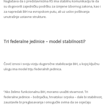
Naglašava da s predstavnicima RS ima stabilnu komunikaciju te da
su dogovorili zajedničku podršku za izmjene Izbornog zakona, kao i
za napredak BiH na evropskom putu, ali uz uslov poštivanja
unutrašnje ustavne strukture.
Tri federalne jedinice – model stabilnosti?
Čović iznosi i svoju viziju dugoročne stabilizacije BiH, u kojoj ključnu
ulogu ima model triju federalnih jedinica.
“Ako želimo funkcionalnu BiH, moramo uvažiti stvarnost. Tri
federalne jedinice – bošnjačka, hrvatska i srpska – dale bi stabilnost,
zaustavile bi preglasavanja i omogućile svima da se osjećaju