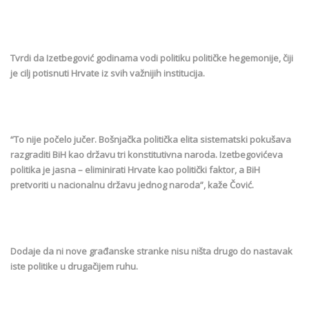
Tvrdi da Izetbegović godinama vodi politiku političke hegemonije, čiji
je cilj potisnuti Hrvate iz svih važnijih institucija.
“To nije počelo jučer. Bošnjačka politička elita sistematski pokušava
razgraditi BiH kao državu tri konstitutivna naroda. Izetbegovićeva
politika je jasna – eliminirati Hrvate kao politički faktor, a BiH
pretvoriti u nacionalnu državu jednog naroda”, kaže Čović.
Dodaje da ni nove građanske stranke nisu ništa drugo do nastavak
iste politike u drugačijem ruhu.