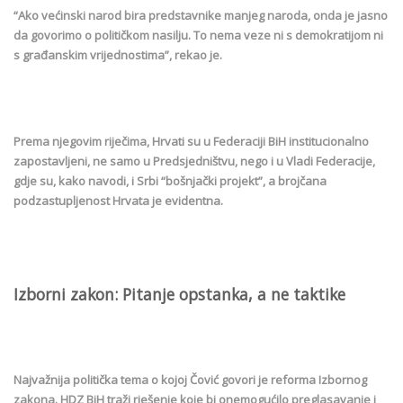
“Ako većinski narod bira predstavnike manjeg naroda, onda je jasno
da govorimo o političkom nasilju. To nema veze ni s demokratijom ni
s građanskim vrijednostima”, rekao je.
Prema njegovim riječima, Hrvati su u Federaciji BiH institucionalno
zapostavljeni, ne samo u Predsjedništvu, nego i u Vladi Federacije,
gdje su, kako navodi, i Srbi “bošnjački projekt”, a brojčana
podzastupljenost Hrvata je evidentna.
Izborni zakon: Pitanje opstanka, a ne taktike
Najvažnija politička tema o kojoj Čović govori je reforma Izbornog
zakona. HDZ BiH traži rješenje koje bi onemogućilo preglasavanje i