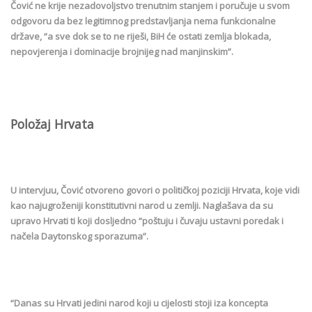
Čović ne krije nezadovoljstvo trenutnim stanjem i poručuje u svom
odgovoru da bez legitimnog predstavljanja nema funkcionalne
države, “a sve dok se to ne riješi, BiH će ostati zemlja blokada,
nepovjerenja i dominacije brojnijeg nad manjinskim”.
Položaj Hrvata
U intervjuu, Čović otvoreno govori o političkoj poziciji Hrvata, koje vidi
kao najugroženiji konstitutivni narod u zemlji. Naglašava da su
upravo Hrvati ti koji dosljedno “poštuju i čuvaju ustavni poredak i
načela Daytonskog sporazuma”.
“Danas su Hrvati jedini narod koji u cijelosti stoji iza koncepta