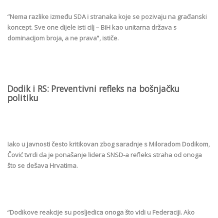
“Nema razlike između SDA i stranaka koje se pozivaju na građanski
koncept. Sve one dijele isti cilj – BiH kao unitarna država s
dominacijom broja, a ne prava”, ističe.
Dodik i RS: Preventivni refleks na bošnjačku
politiku
Iako u javnosti često kritikovan zbog saradnje s Miloradom Dodikom,
Čović tvrdi da je ponašanje lidera SNSD-a refleks straha od onoga
što se dešava Hrvatima.
“Dodikove reakcije su posljedica onoga što vidi u Federaciji. Ako