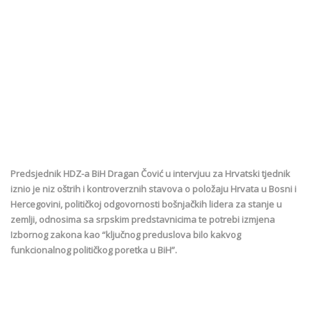
Predsjednik HDZ-a BiH Dragan Čović u intervjuu za Hrvatski tjednik
iznio je niz oštrih i kontroverznih stavova o položaju Hrvata u Bosni i
Hercegovini, političkoj odgovornosti bošnjačkih lidera za stanje u
zemlji, odnosima sa srpskim predstavnicima te potrebi izmjena
Izbornog zakona kao “ključnog preduslova bilo kakvog
funkcionalnog političkog poretka u BiH”.