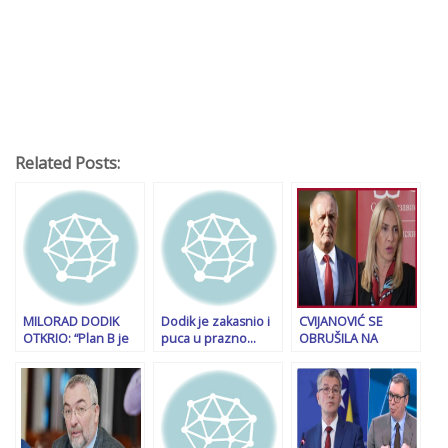
Related Posts:
MILORAD DODIK
Dodik je zakasnio i
CVIJANOVIĆ SE
OTKRIO: “Plan B je
puca u prazno…
OBRUŠILA NA
osamostavljivanje
Ništa se neće
HELEZA: “O njegovoj
RS-a, ali prije toga…”
dogoditi, sve je
mržnji svjedoči to
unaprijed osuđeno
što je….!”
na propast!