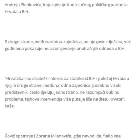
Andreja Plenkovića, koju opisuje kao ključnog političkog partnera
Hrvata u BiH.
S druge strane, međunarodna zajednica, po njegovim riječima, već
godinama pokazuje nerazumijevanje unutrašnjih odnosa u BiH.
“Hrvatska ima strateški interes za stabilnost BiH i položaj Hrvata u
njoj. S druge strane, međunarodna zajednica, posebno visoki
predstavnik, često djeluju jednostrano, ne razumijući dubinu
problema. Njihova intervencija više puta je išla na štetu Hrvata”,
kaže.
Čović spominje i Zorana Milanovića, gdje navodi da, “iako ima