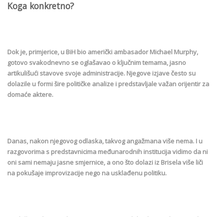
Koga konkretno?
Dok je, primjerice, u BiH bio američki ambasador Michael Murphy,
gotovo svakodnevno se oglašavao o ključnim temama, jasno
artikulišući stavove svoje administracije. Njegove izjave često su
dolazile u formi šire političke analize i predstavljale važan orijentir za
domaće aktere.
Danas, nakon njegovog odlaska, takvog angažmana više nema. I u
razgovorima s predstavnicima međunarodnih institucija vidimo da ni
oni sami nemaju jasne smjernice, a ono što dolazi iz Brisela više liči
na pokušaje improvizacije nego na usklađenu politiku.