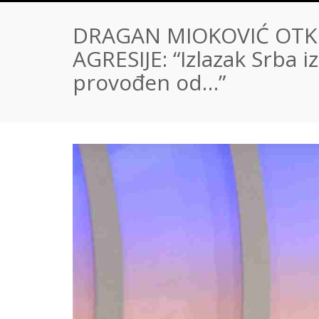
DRAGAN MIOKOVIĆ OTK
AGRESIJE: “Izlazak Srba i
provođen od…”