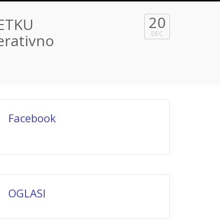
20
ETKU
DEC
perativno
Facebook
OGLASI