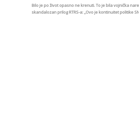
Bilo je po život opasno ne krenuti. To je bila vojnička na
skandalozan prilog RTRS-a: „Ovo je kontinuitet politike S