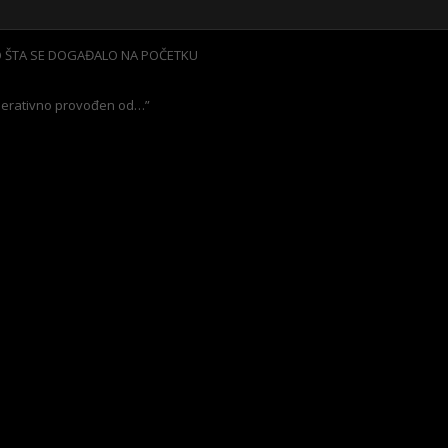
 ŠTA SE DOGAĐALO NA POČETKU
 operativno provođen od…”