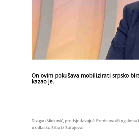
On ovim pokušava mobilizirati srpsko birač
kazao je.
Dragan Mioković, predsjedavajući Predstavničkog doma Par
o odlasku Srba iz Sarajeva: