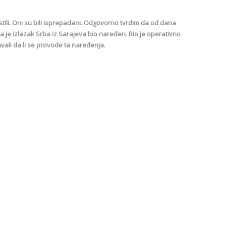
tili. Oni su bili isprepadani. Odgovorno tvrdim da od dana
 da je izlazak Srba iz Sarajeva bio naređen. Bio je operativno
avali da li se provode ta naređenja.