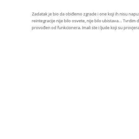
Zadatak je bio da obiđemo zgrade i one koji ih nisu napus
reintegracije nije bilo osvete, nije bilo ubistava… Tvrdim
provođen od funkcionera. Imali ste i ljude koji su provjer