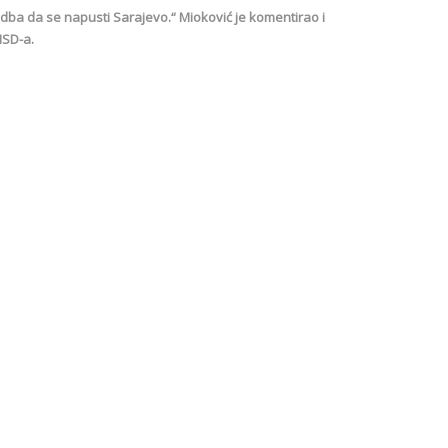
redba da se napusti Sarajevo.“ Mioković je komentirao i
NSD-a.