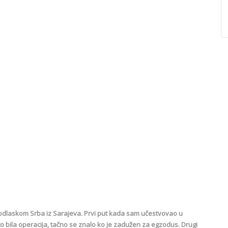
 odlaskom Srba iz Sarajeva. Prvi put kada sam učestvovao u
 to bila operacija, tačno se znalo ko je zadužen za egzodus. Drugi