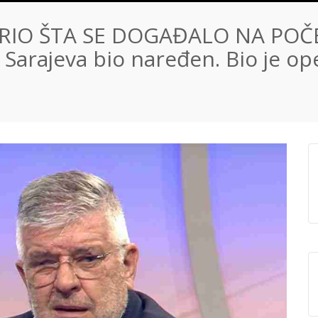
RIO ŠTA SE DOGAĐALO NA POČ
z Sarajeva bio naređen. Bio je o