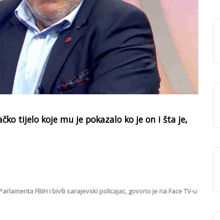
ko tijelo koje mu je pokazalo ko je on i šta je,
lamenta FBiH i bivši sarajevski policajac, govorio je na Face TV-u