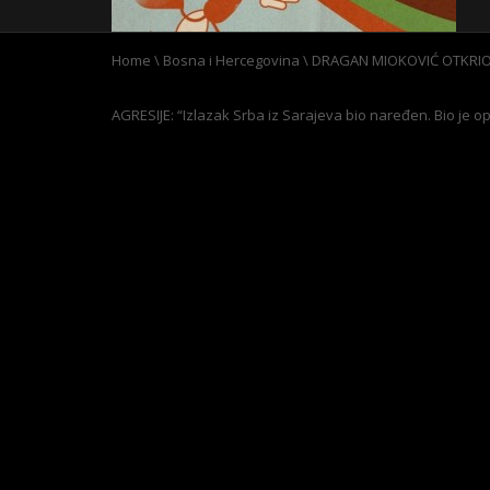
Home
\
Bosna i Hercegovina
\
DRAGAN MIOKOVIĆ OTKRIO
AGRESIJE: “Izlazak Srba iz Sarajeva bio naređen. Bio je