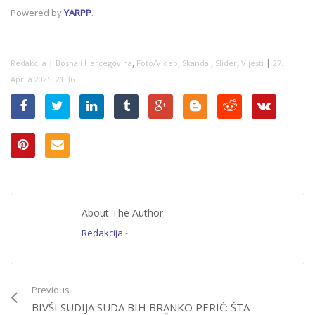
propao prvi pokušaj
Powered by
YARPP
.
SIPA-e da uhapsi
bjegunca Dodika
|
,
,
,
,
|
Redakcija
Bosna i Hercegovina
Foto/Video
Skandal
Slider
Vijesti
27.
Aprila 2025. 21:36
About The Author
Redakcija
-
Previous
BIVŠI SUDIJA SUDA BIH BRANKO PERIĆ: ŠTA