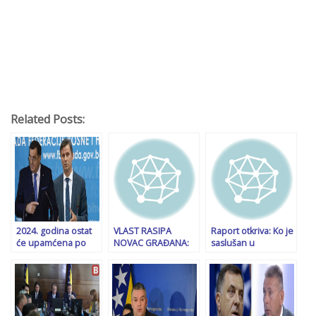
Related Posts:
2024. godina ostat
VLAST RASIPA
Raport otkriva: Ko je
će upamćena po
NOVAC GRAĐANA:
saslušan u
dvije pravosudne
Kreću milionska
Tužilaštvu BiH zbog
prekretnice koje su
ulaganja u 16. sprat
spornih zaključaka
do tada bile
za Ured
NSRS. Poziv otišao i
nezamislive
predsjednice i dva
Stevandiću i cijelom
potpredsjednika
Kolegiju
FBiH