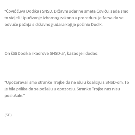
”Čović čuva Dodika i SNSD. Državni udar ne smeta Čoviću, sada smo
to vidjeli. Upućivanje Izbornog zakona u proceduru je farsa da se
odvuče pažnja s državnog udara koji je počinio Dodik.
On štiti Dodika i kadrove SNSD-a”, kazao je i dodao:
”Upozoravali smo stranke Trojke da ne idu u koaliciju s SNSD-om. To
je bila prilika da se pošalju u opozociju. Stranke Trojke nas nisu
poslušale.”
(SB)