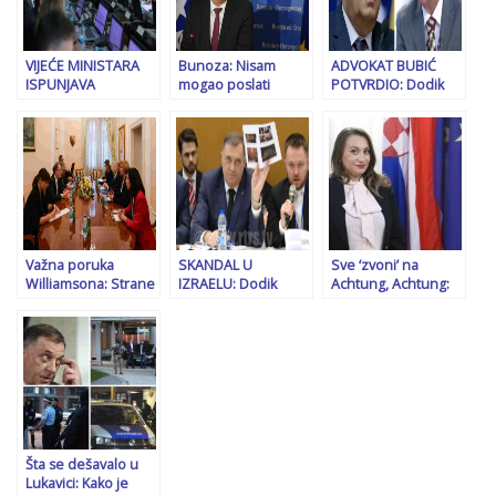
VIJEĆE MINISTARA
Bunoza: Nisam
ADVOKAT BUBIĆ
ISPUNJAVA
mogao poslati
POTVRDIO: Dodik
DODIKOVU
Sudsku policiju da
ne priznaje ni Sud
VIŠEGODIŠNJU
privodi Dodika jer bi
BiH, ni presudu, ali
ŽELJU: Uzima 200
se desio incident.
će…
miliona KM od
Tamo postoji jaka
Centralne banke
vojna formacija
BiH i prosljeđuje ih
MUP-a RS
entitetima!
Važna poruka
SKANDAL U
Sve ‘zvoni’ na
Williamsona: Strane
IZRAELU: Dodik
Achtung, Achtung:
sudije su u
izbačen sa
Ko je Dodikova
Ustavnom sudu BiH
konferencije o
savjetnica Aurora
zbog vlasti iz RS
antisemitizmu
Weiss koja se ranije
nakon što je…!?
zvala Zorica Živković
Farina?
Šta se dešavalo u
Lukavici: Kako je