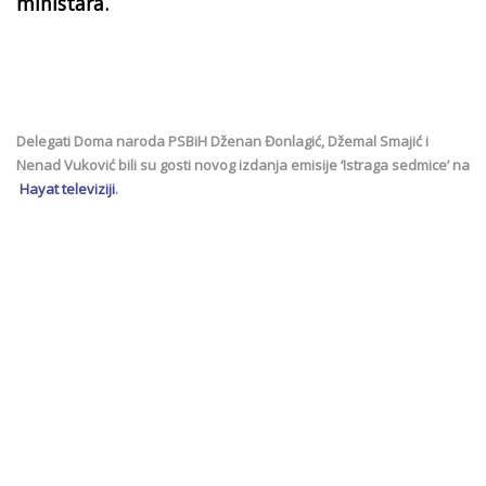
ministara.
Delegati Doma naroda PSBiH Dženan Đonlagić, Džemal Smajić i
Nenad Vuković bili su gosti novog izdanja emisije ‘Istraga sedmice’ na
Hayat televiziji
.