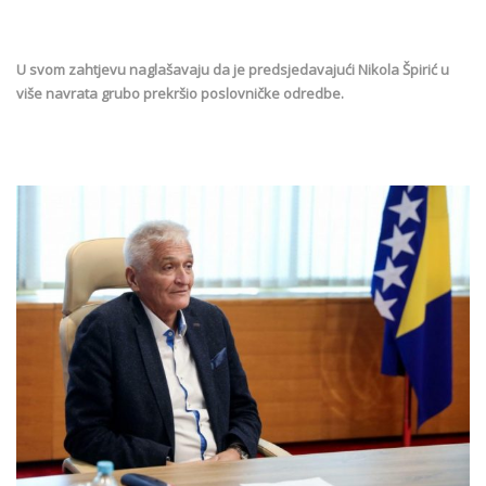
U svom zahtjevu naglašavaju da je predsjedavajući Nikola Špirić u
više navrata grubo prekršio poslovničke odredbe.