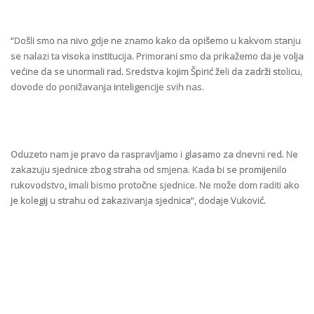
”Došli smo na nivo gdje ne znamo kako da opišemo u kakvom stanju
se nalazi ta visoka institucija. Primorani smo da prikažemo da je volja
većine da se unormali rad. Sredstva kojim Špirić želi da zadrži stolicu,
dovode do ponižavanja inteligencije svih nas.
Oduzeto nam je pravo da raspravljamo i glasamo za dnevni red. Ne
zakazuju sjednice zbog straha od smjena. Kada bi se promijenilo
rukovodstvo, imali bismo protočne sjednice. Ne može dom raditi ako
je kolegij u strahu od zakazivanja sjednica”, dodaje Vuković.