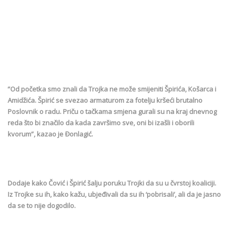
”Od početka smo znali da Trojka ne može smijeniti Špirića, Košarca i
Amidžića. Špirić se svezao armaturom za fotelju kršeći brutalno
Poslovnik o radu. Priču o tačkama smjena gurali su na kraj dnevnog
reda što bi značilo da kada završimo sve, oni bi izašli i oborili
kvorum”, kazao je Đonlagić.
Dodaje kako Čović i Špirić šalju poruku Trojki da su u čvrstoj koaliciji.
Iz Trojke su ih, kako kažu, ubjeđivali da su ih ‘pobrisali’, ali da je jasno
da se to nije dogodilo.