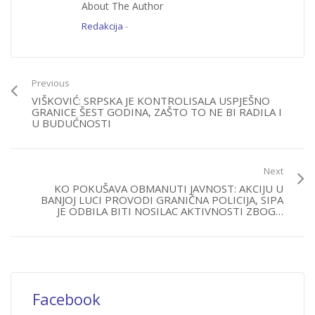
About The Author
Redakcija
-
Previous
VIŠKOVIĆ: SRPSKA JE KONTROLISALA USPJEŠNO
GRANICE ŠEST GODINA, ZAŠTO TO NE BI RADILA I
U BUDUĆNOSTI
Next
KO POKUŠAVA OBMANUTI JAVNOST: AKCIJU U
BANJOJ LUCI PROVODI GRANIČNA POLICIJA, SIPA
JE ODBILA BITI NOSILAC AKTIVNOSTI ZBOG…
Facebook