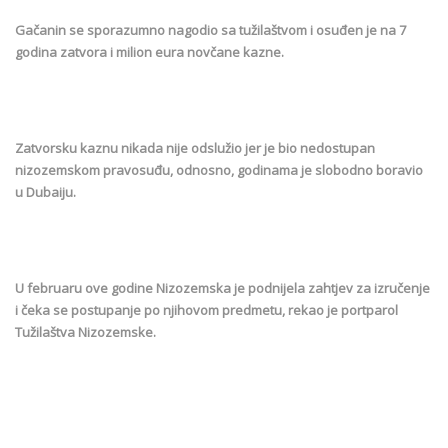
Gačanin se sporazumno nagodio sa tužilaštvom i osuđen je na 7
godina zatvora i milion eura novčane kazne.
Zatvorsku kaznu nikada nije odslužio jer je bio nedostupan
nizozemskom pravosuđu, odnosno, godinama je slobodno boravio
u Dubaiju.
U februaru ove godine Nizozemska je podnijela zahtjev za izručenje
i čeka se postupanje po njihovom predmetu, rekao je portparol
Tužilaštva Nizozemske.