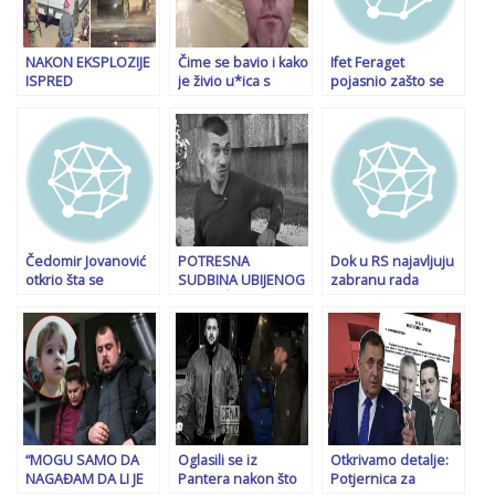
NAKON EKSPLOZIJE
Čime se bavio i kako
Ifet Feraget
ISPRED
je živio u*ica s
pojasnio zašto se
TRUMPOVOG
Cetinja: Napad
obustavlja istraga
HOTELA: Vlasti
izvršio na pet
protiv Dalide
istražuju moguću
lokacija
Burzić… Ali istraga
vezu sa napadom u
ubistva i dalje traje
New Orleansu…
Čedomir Jovanović
POTRESNA
Dok u RS najavljuju
otkrio šta se
SUDBINA UBIJENOG
zabranu rada
dogodilo kobne
BESKUĆNIKA
institucijama BiH:
večeri kad su ga
SULJAGIĆA: Roditelji
SIPA uhapsila
napali (VIDEO)
su mu poginuli u
SNSD-ovce zbog
masakru na
prijetnji sutkinji
Markalama, ulica je
godinama bila
njegov jedini
“dom”…
“MOGU SAMO DA
Oglasili se iz
Otkrivamo detalje:
NAGAĐAM DA LI JE
Pantera nakon što
Potjernica za