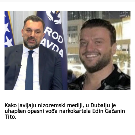
Kako javljaju nizozemski mediji, u Dubaiju je
uhapšen opasni vođa narkokartela Edin Gačanin
Tito.