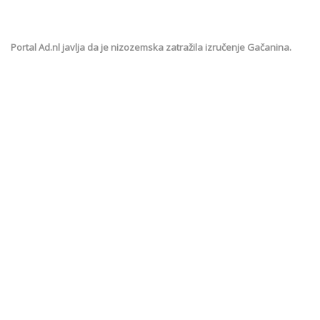
Portal Ad.nl javlja da je nizozemska zatražila izručenje Gačanina.