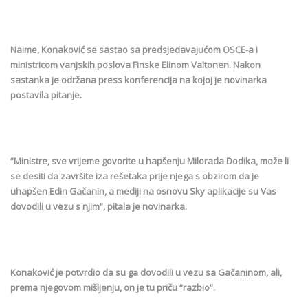
Naime, Konaković se sastao sa predsjedavajućom OSCE-a i
ministricom vanjskih poslova Finske Elinom Valtonen. Nakon
sastanka je održana press konferencija na kojoj je novinarka
postavila pitanje.
“Ministre, sve vrijeme govorite u hapšenju Milorada Dodika, može li
se desiti da završite iza rešetaka prije njega s obzirom da je
uhapšen Edin Gačanin, a mediji na osnovu Sky aplikacije su Vas
dovodili u vezu s njim”, pitala je novinarka.
Konaković je potvrdio da su ga dovodili u vezu sa Gačaninom, ali,
prema njegovom mišljenju, on je tu priču “razbio”.