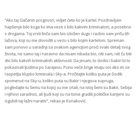
“Ako taj Gačanin progovori, vidjet ćete ko je kartel. Pozdravljam
hapšenje bilo koga ko ima veze s bilo kakvim kriminalom, a posebno
s drogama. Toj vrsti linča sam bio izložen dugo i razbio sam priču tih
lažova, koji su me dovodili u vezu s bilo kojim kartelom. Spreman
sam ponovo u saradnji sa svakom agencijom proći svaki detalj svog
života, ne samo taj i naravno da nisam nikada bio, niti sam, niti ću biti
dio bilo kakvih kriminalnih aktivnosti. Da jesam, to dodici i bakiri bi to
pokazivali ljudima po Sarajevu. Puno veće brige imaju oni ako im se
raspetlja klupko kriminala i Sky-a. Pročitajte koliko puta je Dodik
spomenut na Sky-u, koliko puta su Bakir i njegova supruga,
pogledajte tu šemu na kojoj su me crtali, na istoj šemi su Bakir, Sebija
i njihovi saradnici, ali ljudi koji su na tome gradili političke karijere su
izgubili taj lažni narativ”, rekao je Konaković.