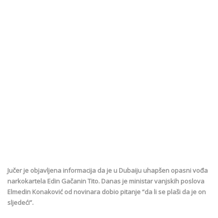
Jučer je objavljena informacija da je u Dubaiju uhapšen opasni vođa
narkokartela Edin Gačanin Tito. Danas je ministar vanjskih poslova
Elmedin Konaković od novinara dobio pitanje “da li se plaši da je on
sljedeći”.