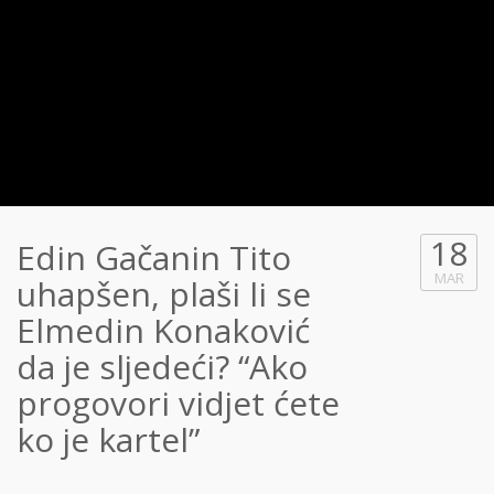
18
Edin Gačanin Tito
MAR
uhapšen, plaši li se
Elmedin Konaković
da je sljedeći? “Ako
progovori vidjet ćete
ko je kartel”