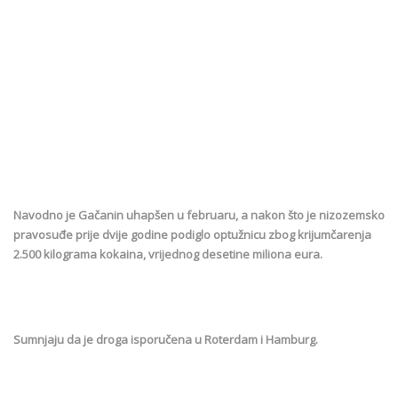
Navodno je Gačanin uhapšen u februaru, a nakon što je nizozemsko
pravosuđe prije dvije godine podiglo optužnicu zbog krijumčarenja
2.500 kilograma kokaina, vrijednog desetine miliona eura.
Sumnjaju da je droga isporučena u Roterdam i Hamburg.