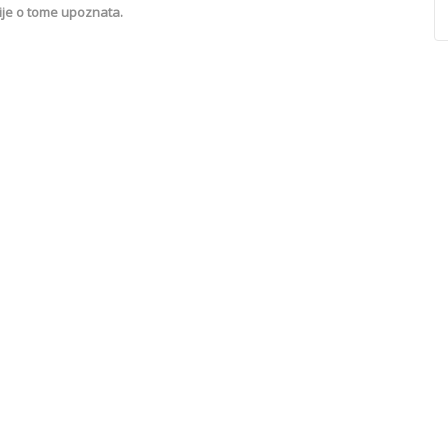
ije o tome upoznata.