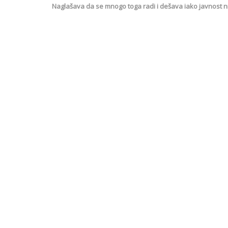
Naglašava da se mnogo toga radi i dešava iako javnost n