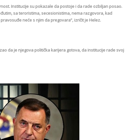
nost. Institucije su pokazale da postoje i da rade ozbiljan posao.
eđutim, sa teroristima, secesionistima, nema razgovora, kad
 pravosuđe neće s njim da pregovara”, izričit je Helez.
o da je njegova politička karijera gotova, da institucije rade svoj