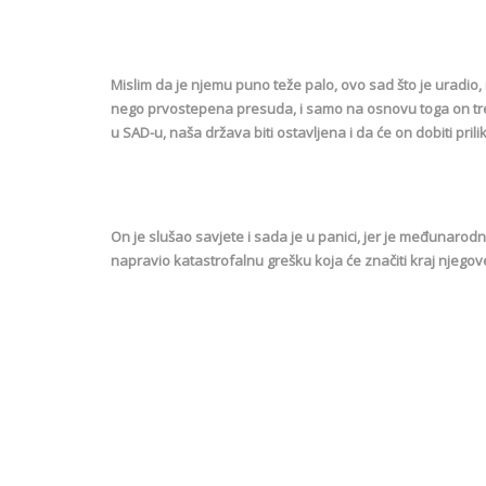
Mislim da je njemu puno teže palo, ovo sad što je uradio,
nego prvostepena presuda, i samo na osnovu toga on tre
u SAD-u, naša država biti ostavljena i da će on dobiti prilik
On je slušao savjete i sada je u panici, jer je međunarod
napravio katastrofalnu grešku koja će značiti kraj njegove