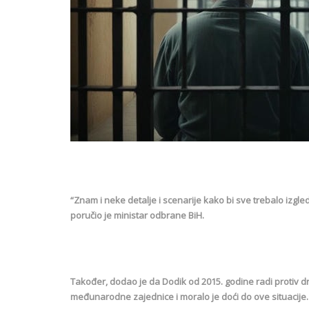
“Znam i neke detalje i scenarije kako bi sve trebalo izgleda
poručio je ministar odbrane BiH.
Također, dodao je da Dodik od 2015. godine radi protiv d
međunarodne zajednice i moralo je doći do ove situacije.