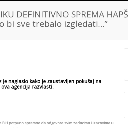
IKU DEFINITIVNO SPREMA HAPŠ
o bi sve trebalo izgledati…”
ez je naglasio kako je zaustavljen pokušaj na
 ova agencija razvlasti.
ije BiH potpuno spremne da odgovore svim zadacima i izazovima u