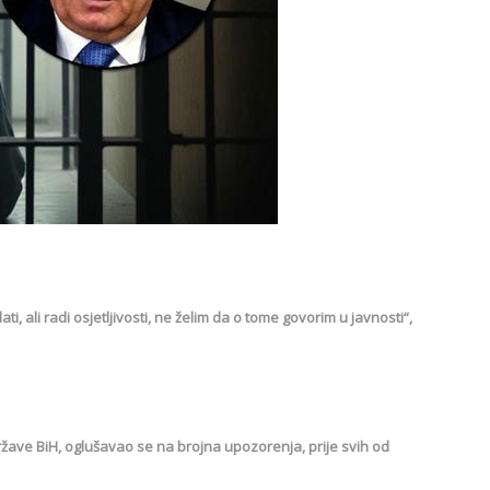
ti, ali radi osjetljivosti, ne želim da o tome govorim u javnosti“,
ržave BiH, oglušavao se na brojna upozorenja, prije svih od