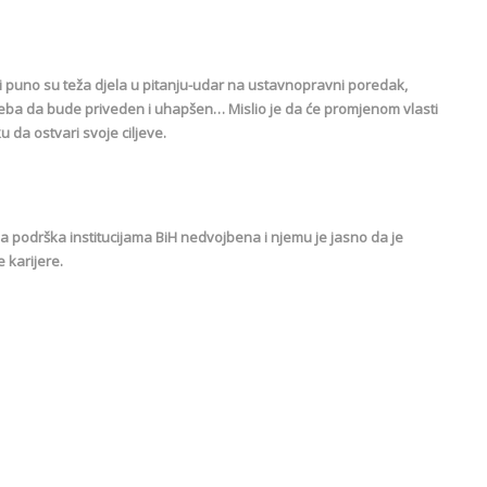
 i puno su teža djela u pitanju-udar na ustavnopravni poredak,
ba da bude priveden i uhapšen… Mislio je da će promjenom vlasti
u da ostvari svoje ciljeve.
na podrška institucijama BiH nedvojbena i njemu je jasno da je
 karijere.