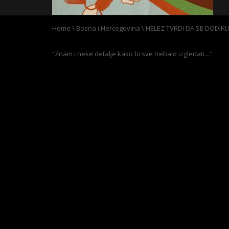
Home
\
Bosna i Hercegovina
\
HELEZ TVRDI DA SE DODIKU
“Znam i neke detalje kako bi sve trebalo izgledati…”