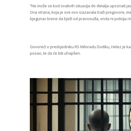
“Ne može se kod ovakvih situacija do detalja upoznati jav
Ova strana, koja je sve ovo izazavala traži pregovore, m
bjegunac krene da bježi od pravosuđa, onda ni policija ni
Govoreći o predsjedniku RS Miloradu Dodiku, Helez je kaza
posao, te da će biti uhapšen.