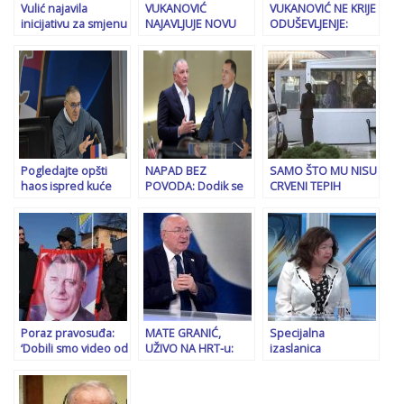
Vulić najavila
VUKANOVIĆ
VUKANOVIĆ NE KRIJE
inicijativu za smjenu
NAJAVLJUJE NOVU
ODUŠEVLJENJE:
Konakovića: Izjave i
DRAMU: Borjana
“Debakl Vučića u
postupke ministra
Krišto više nema
Sremskoj Mitrovici,
smatramo uvredom
pravo na grešku,
patrijarh Porfirije
za…
ukoliko se to dogodi
nije došao, Dodik,
– gotovo je…
Knežević i Stevandić
splačine…”
Pogledajte opšti
NAPAD BEZ
SAMO ŠTO MU NISU
haos ispred kuće
POVODA: Dodik se
CRVENI TEPIH
Miličevića: Građani
brutalno obrušio na
PROSTRLI: Dodik u
probili policijski
ministra Heleza
Tužilaštvo BiH ušao
kordon
na VIP ulaz,
“pregovori” su trajali
danima…
Poraz pravosuđa:
MATE GRANIĆ,
Specijalna
‘Dobili smo video od
UŽIVO NA HRT-u:
izaslanica
pet minuta, šta se
“Nije dobro da se
Ujedinjenog
dešavalo iza
Stranka
Kraljevstva: Imamo
zatvorenih vrata?
demokratske akcije
problema u odnosu