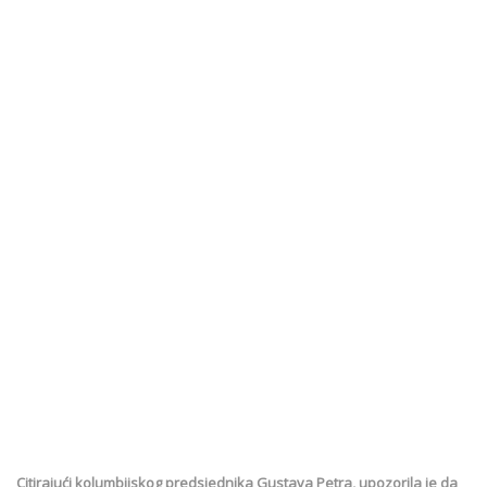
Citirajući kolumbijskog predsjednika Gustava Petra, upozorila je da