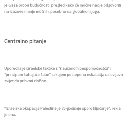
je Gaza proba budućnosti, pregled kako će moćne nacije odgovoriti
na izazove manje moćnih, posebno na globalnom jugu.
Centralno pitanje
Uporedila je izraelske taktike s “naučenom bespomoćnošću” i
“principom kuhajuće žabe”, u kojem postepena eskalacija uslovljava
svijet da prihvati zločine.
“Izraelska okupacija Palestine je 75-godišnje sporo ključanje”, rekla
je ona.