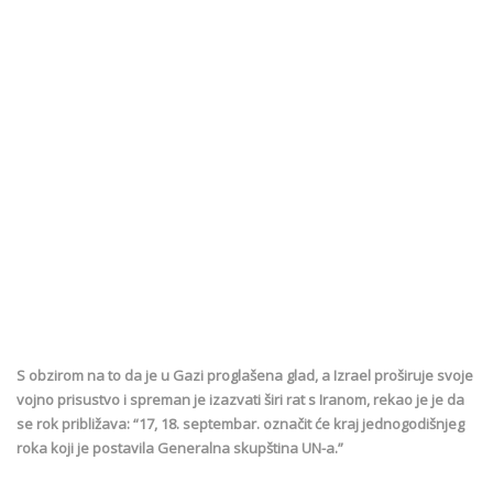
S obzirom na to da je u Gazi proglašena glad, a Izrael proširuje svoje
vojno prisustvo i spreman je izazvati širi rat s Iranom, rekao je je da
se rok približava: “17, 18. septembar. označit će kraj jednogodišnjeg
roka koji je postavila Generalna skupština UN-a.”