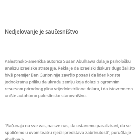
Nedjelovanje je saučesništvo
Palestinsko-američka autorica Susan Abulhawa dala je psihološku
analizu izraelske strategije. Rekla je da izraelski diskurs dugo žali što
bivši premijer Ben Gurion nije završio posao i da lideri koriste
jednokratnu priliku da ukradu zemlju koja dolazi s ogromnim
resursom prirodnog plina vrijednim trilione dolara, i da istovremeno
unište autohtono palestinsko stanovništvo.
“Računaju na sve vas, na sve nas, da ostanemo paralizirani, da se
spotičemo u ovom teatru riječi i predstava zabrinutosti”, poručila je
Abulhawa.