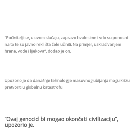
“Počinitelji se, u ovom slučaju, zapravo hvale time i vrlo su ponosni
na to te su javno rekli šta žele učiniti. Na primjer, uskraćivanjem
hrane, vode i lijekova”, dodao je on.
Upozorio je da današnje tehnologije masovnog ubijanja mogu krizu
pretvoriti u globalnu katastrofu.
“Ovaj genocid bi mogao okončati civilizaciju”,
upozorio je.