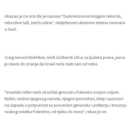
Ukazao je na ono što je nazvao “Guinnessovom knjigom rekorda,
rekordom laži, smrću istine”, obilježenom ubistvom stotina novinara
u Gazi.
Craig Gerard Mokhiber, bivši službenik UN-a za ljudska prava, jasno
je stavio do znanja da Izrael neće stati sam od sebe.
“Izraelski režim neće okončati genocid u Palestini svojom voljom.
Režim, većina njegovog naroda, njegovi posrednici, lobiji i sponzori
na Zapadu u potpunosti su posvećeni genocidu i uništenju i brisanju
svakog ostatka Palestine, od rijeke do mora”, rekao je on.