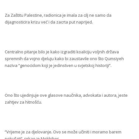
Za Zaštitu Palestine, radionica je imala za cilj ne samo da
dijagnosticira krizu već i da zacrta put naprijed.
Centralno pitanje bilo je kako izgraditi koaliciju voljnih država
spremnih da vojno djeluju kako bi zaustavile ono što Qumsiyeh
naziva “genocidom koji je jedinstven u svjetskoj historiji”.
Ono što ujedinjuje ove glasove naučnika, advokata i autora, jeste
zahtjev za hitnošću.
“Vrijeme je za djelovanje. Ovo se može učiniti i moramo barem
pokušati”, rekao je Mokhiber.