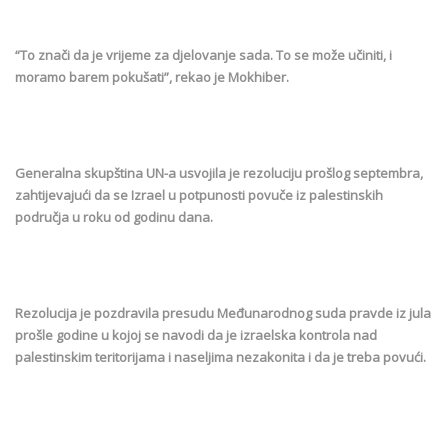
“To znači da je vrijeme za djelovanje sada. To se može učiniti, i
moramo barem pokušati”, rekao je Mokhiber.
Generalna skupština UN-a usvojila je rezoluciju prošlog septembra,
zahtijevajući da se Izrael u potpunosti povuče iz palestinskih
područja u roku od godinu dana.
Rezolucija je pozdravila presudu Međunarodnog suda pravde iz jula
prošle godine u kojoj se navodi da je izraelska kontrola nad
palestinskim teritorijama i naseljima nezakonita i da je treba povući.