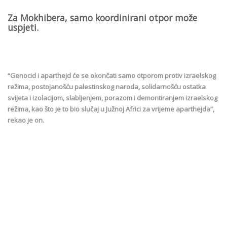
Za Mokhibera, samo koordinirani otpor može
uspjeti.
“Genocid i aparthejd će se okončati samo otporom protiv izraelskog
režima, postojanošću palestinskog naroda, solidarnošću ostatka
svijeta i izolacijom, slabljenjem, porazom i demontiranjem izraelskog
režima, kao što je to bio slučaj u Južnoj Africi za vrijeme aparthejda”,
rekao je on.