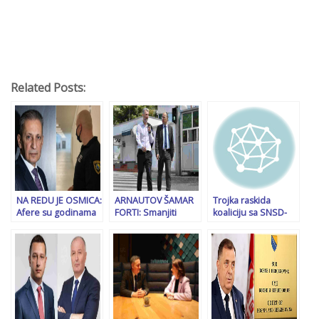
Related Posts:
NA REDU JE OSMICA:
ARNAUTOV ŠAMAR
Trojka raskida
Afere su godinama
FORTI: Smanjiti
koaliciju sa SNSD-
pratile šefa
troškove političara i
om:
obavještajne službe
biće novca za veći
Suprotstavljamo se
Osmana
minimalac
nasrtajima na Ustav
Mehmedagića, dok
Bosne i
je bio u pritvoru…
Hercegovine