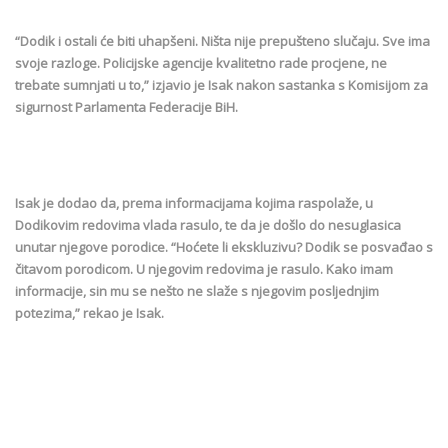
“Dodik i ostali će biti uhapšeni. Ništa nije prepušteno slučaju. Sve ima
svoje razloge. Policijske agencije kvalitetno rade procjene, ne
trebate sumnjati u to,” izjavio je Isak nakon sastanka s Komisijom za
sigurnost Parlamenta Federacije BiH.
Isak je dodao da, prema informacijama kojima raspolaže, u
Dodikovim redovima vlada rasulo, te da je došlo do nesuglasica
unutar njegove porodice. “Hoćete li ekskluzivu? Dodik se posvađao s
čitavom porodicom. U njegovim redovima je rasulo. Kako imam
informacije, sin mu se nešto ne slaže s njegovim posljednjim
potezima,” rekao je Isak.