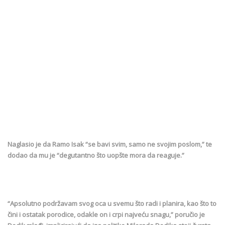
Naglasio je da Ramo Isak “se bavi svim, samo ne svojim poslom,” te
dodao da mu je “degutantno što uopšte mora da reaguje.”
“Apsolutno podržavam svog oca u svemu što radi i planira, kao što to
čini i ostatak porodice, odakle on i crpi najveću snagu,” poručio je