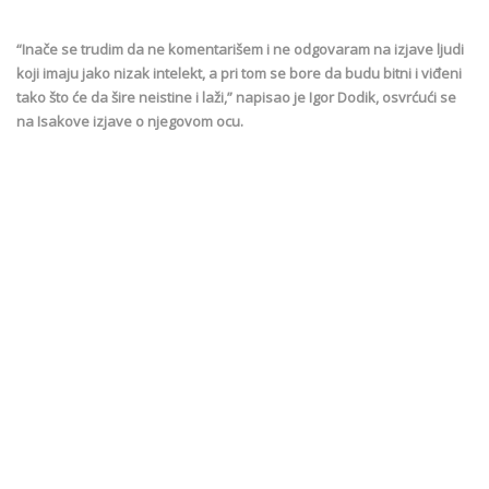
“Inače se trudim da ne komentarišem i ne odgovaram na izjave ljudi
koji imaju jako nizak intelekt, a pri tom se bore da budu bitni i viđeni
tako što će da šire neistine i laži,” napisao je Igor Dodik, osvrćući se
na Isakove izjave o njegovom ocu.