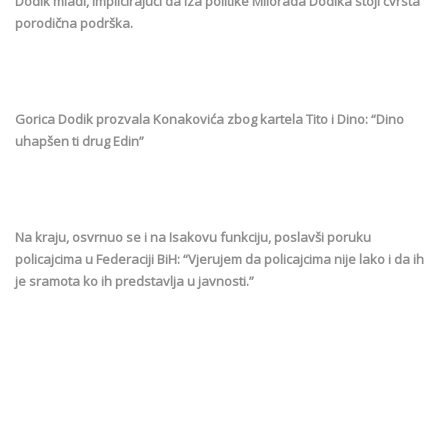
Dodik mlađi, implicirajući da iza politike Milorada Dodika stoji čvrsta
porodična podrška.
Gorica Dodik prozvala Konakovića zbog kartela Tito i Dino: “Dino
uhapšen ti drug Edin”
Na kraju, osvrnuo se i na Isakovu funkciju, poslavši poruku
policajcima u Federaciji BiH: “Vjerujem da policajcima nije lako i da ih
je sramota ko ih predstavlja u javnosti.”