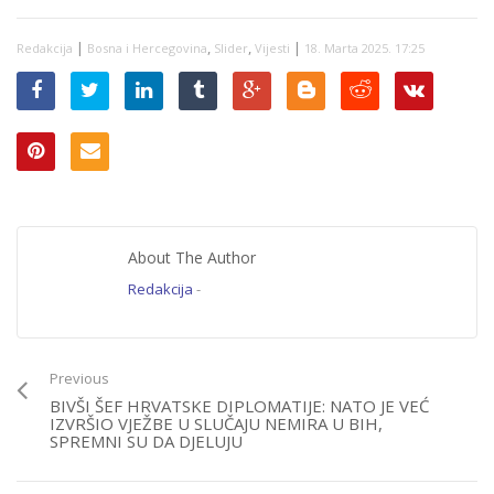
drugu kaznu,
važniju…’
|
,
,
|
Redakcija
Bosna i Hercegovina
Slider
Vijesti
18. Marta 2025. 17:25
About The Author
Redakcija
-
Previous
BIVŠI ŠEF HRVATSKE DIPLOMATIJE: NATO JE VEĆ
IZVRŠIO VJEŽBE U SLUČAJU NEMIRA U BIH,
SPREMNI SU DA DJELUJU