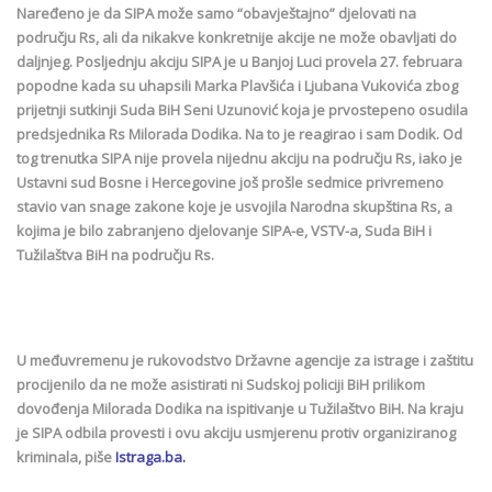
Naređeno je da SIPA može samo “obavještajno” djelovati na
području Rs, ali da nikakve konkretnije akcije ne može obavljati do
daljnjeg. Posljednju akciju SIPA je u Banjoj Luci provela 27. februara
popodne kada su uhapsili Marka Plavšića i Ljubana Vukovića zbog
prijetnji sutkinji Suda BiH Seni Uzunović koja je prvostepeno osudila
predsjednika Rs Milorada Dodika. Na to je reagirao i sam Dodik. Od
tog trenutka SIPA nije provela nijednu akciju na području Rs, iako je
Ustavni sud Bosne i Hercegovine još prošle sedmice privremeno
stavio van snage zakone koje je usvojila Narodna skupština Rs, a
kojima je bilo zabranjeno djelovanje SIPA-e, VSTV-a, Suda BiH i
Tužilaštva BiH na području Rs.
U međuvremenu je rukovodstvo Državne agencije za istrage i zaštitu
procijenilo da ne može asistirati ni Sudskoj policiji BiH prilikom
dovođenja Milorada Dodika na ispitivanje u Tužilaštvo BiH. Na kraju
je SIPA odbila provesti i ovu akciju usmjerenu protiv organiziranog
kriminala, piše
Istraga.ba.