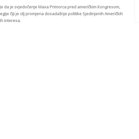
rio je da je svjedočenje Maxa Primorca pred američkim Kongresom,
egije čiji je cilj promjena dosadašnje politike Sjedinjenih Američkih
ih interesa.