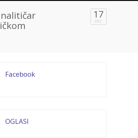
17
alitičar
DEC
ričkom
Facebook
OGLASI