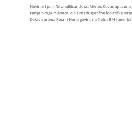
Novinar i politički analitičar dr. sc. Mirnes Kovač upozo
ranije ovoga mjeseca, dio šire i dugoročne lobističke strat
Država prema Bosni i Hercegovini, na štetu i BiH i američk