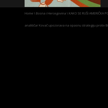
Home
\
Bosna i Hercegovina
\
KAKO SE RUŠI AMERIČKA POL
analitičar Kovač upozorava na opasnu strategiju protiv