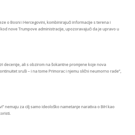
e o Bosni i Hercegovini, kombinirajući informacije s terena i
nje kod nove Trumpove administracije, upozoravajući da je upravo u
e tri decenije, ali s obzirom na šokantne promjene koje nova
ontinuitet sruši – i na tome Primorac i njemu slični neumorno rade”,
evi” nemaju za cilj samo ideološko nametanje narativa o BiH kao
oristi.