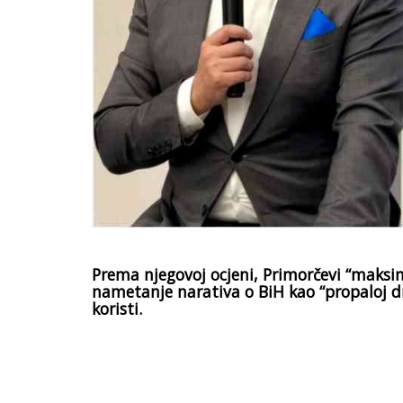
Prema njegovoj ocjeni, Primorčevi “maksim
nametanje narativa o BiH kao “propaloj drž
koristi.