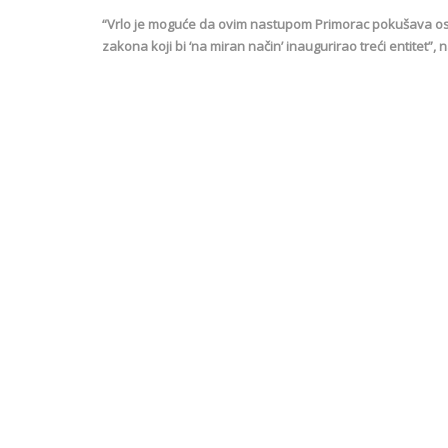
“Vrlo je moguće da ovim nastupom Primorac pokušava osi
zakona koji bi ‘na miran način’ inaugurirao treći entitet”,