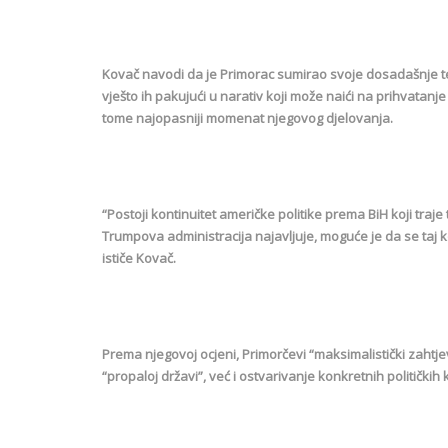
Kovač navodi da je Primorac sumirao svoje dosadašnje tez
vješto ih pakujući u narativ koji može naići na prihvata
tome najopasniji momenat njegovog djelovanja.
“Postoji kontinuitet američke politike prema BiH koji traj
Trumpova administracija najavljuje, moguće je da se taj k
ističe Kovač.
Prema njegovoj ocjeni, Primorčevi “maksimalistički zahtj
“propaloj državi”, već i ostvarivanje konkretnih političkih k