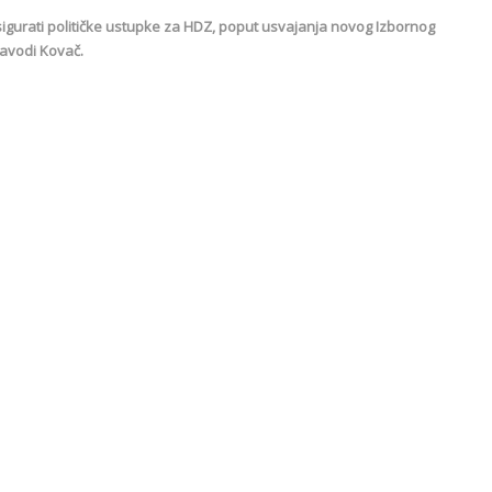
gurati političke ustupke za HDZ, poput usvajanja novog Izbornog
 navodi Kovač.