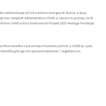
čke administracije još od vremena Georgea W. Busha, a da je
e kao zamjenik administratora USAID-a. Upravo tu poziciju, tvrdi
or reforme USAID-a kroz kontroverzni Projekt 2025 Heritage Fondacije.
 izvršna naredba o pauziranju inozemne pomoći, a USAID je u julu
g lobističkog kruga već operacionalizirane”, naglašava on.