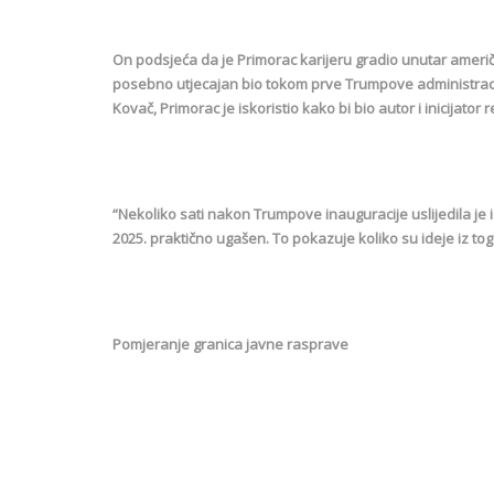
On podsjeća da je Primorac karijeru gradio unutar ameri
posebno utjecajan bio tokom prve Trumpove administracij
Kovač, Primorac je iskoristio kako bi bio autor i inicijat
“Nekoliko sati nakon Trumpove inauguracije uslijedila je
2025. praktično ugašen. To pokazuje koliko su ideje iz to
Pomjeranje granica javne rasprave