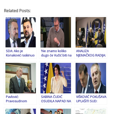
Related Posts:
SDA: Ako je
‘Ne znamo koliko
ANALIZA
Konaković raskinuo
dugo će Vučić biti na
NJEMAČKOG RADIJA:
s Dodikom, kao što
vlasti, ali niti može
Potpuni raspad
tvrdi, neka…
trgovati interesima
političkih odnosa u
BiH, niti nas
BiH i sunovrat
zastrašiti!’
evropskog puta
Pavlović:
SABINA ĆUDIĆ
VIŠKOVIĆ POKUŠAVA
Pravosudnom
OSUDILA NAPAD NA
UPLAŠITI SUD:
represijom žele
PRAVOSUDNE
“Ostalo je još četiri ili
ukinuti ustavne
INSTITUCIJE BiH:
pet dana za spas