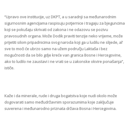
“Upravo ove institucije, uz DKPT, a u saradnji sa međunarodnim
sigurnosnim agencijama raspisuju potjernice i tragaju za bjeguncima
koji se pokušaju skrivati od zakona i ne odazovu se pozivu
pravosudnih organa. Može Dodik praviti tenzije neko vrijeme, može
prijetiti silom pripadnicima svog naroda koji ga u ludilu ne slijede, al’
sve to moći će ubrzo samo na užem području Laktaša i bez
mogućnosti da se bilo gdje kreće van granica Bosne i Hercegovine,
ako to ludilo ne zaustavi i ne vrati se u zakonske okvire ponašanja”,
ističe.
Kaže i da minerale, rude i druga bogatstva koje nudi okolo može
dogovarati samo međudržavnim sporazumima koje zaključuje
suverena i međunarodno priznata država Bosna i Hercegovina.