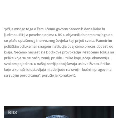
“Još je mnogo toga o čemu ćemo govoriti narednih dana kako bi
ljudima u BiH, a posebno onima u RS-u objasnili da nema razloga da
se plaše uplašenog i nervoznog čovjeka koji prijeti svima. Pametnim
političkim odlukama i snagom institucija ovaj ćemo proces dovesti do
kraja. Nećemo nasjesti na Dodikove provokacije i vratićemo fokus na
prilike koje su se našoj zemlji pružile. Prilike koje jačaju ekonomiju i
svakom pojedincu u našoj zemlji poboljšavaju uslove života. Prilike
koje u konačnici ostavljaju mlade ljude na svojim kućnim pragovima,
sa svojim porodicama”, poručio je Konaković.