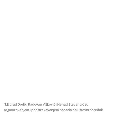
“Milorad Dodik, Radovan Višković i Nenad Stevandić su
organizovanjem i podstrekavanjem napada na ustavni poredak