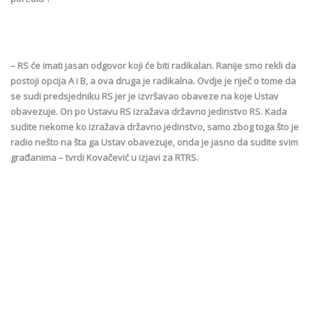
– RS će imati jasan odgovor koji će biti radikalan. Ranije smo rekli da
postoji opcija A i B, a ova druga je radikalna. Ovdje je riječ o tome da
se sudi predsjedniku RS jer je izvršavao obaveze na koje Ustav
obavezuje. On po Ustavu RS izražava državno jedinstvo RS. Kada
sudite nekome ko izražava državno jedinstvo, samo zbog toga što je
radio nešto na šta ga Ustav obavezuje, onda je jasno da sudite svim
građanima – tvrdi Kovačević u izjavi za RTRS.