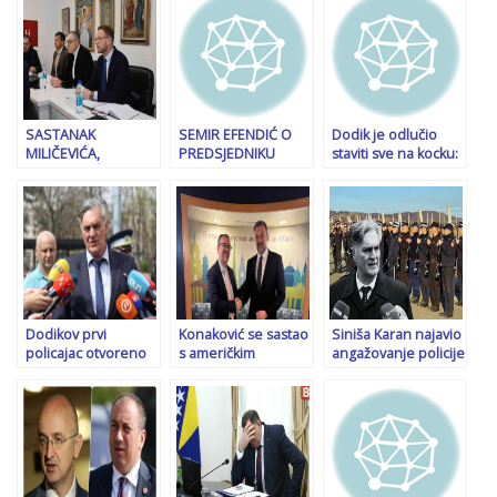
SASTANAK
SEMIR EFENDIĆ O
Dodik je odlučio
MILIČEVIĆA,
PREDSJEDNIKU
staviti sve na kocku:
VUKANOVIĆA I
SRBIJE: “Vučić je
Zvanična prijetnja
STANIVUKOVIĆA U I.
opasan po Bosnu i
radikalnim mjerama
SARAJEVU: “Dva
Hercegovinu, a
ako bude osuđen
Srbina, dva Hrvata i
način na koji vodi
četiri Bošnjaka,
Srbiju neće…”
dakle 8:7“
Dodikov prvi
Konaković se sastao
Siniša Karan najavio
policajac otvoreno
s američkim
angažovanje policije
prijeti: Neprijatelji
zvaničnikom za
RS u slučaju
ruše RS, ali će na
Zapadni Balkan,
presude Dodiku…
kraju srušiti BiH!
osvrnuli se i na
opasnu retoriku iz
RS-a