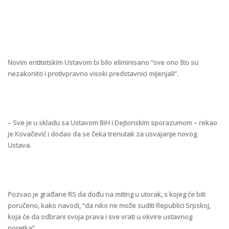
Novim entitetskim Ustavom bi bilo eliminisano “sve ono što su
nezakonito i protivpravno visoki predstavnici mijenjali”.
– Sve je u skladu sa Ustavom BiH i Dejtonskim sporazumom – rekao
je Kovačević i dodao da se čeka trenutak za usvajanje novog
Ustava.
Pozvao je građane RS da dođu na miting u utorak, s kojeg će biti
poručeno, kako navodi, “da niko ne može suditi Republici Srpskoj,
koja će da odbrani svoja prava i sve vrati u okvire ustavnog
poretka”.