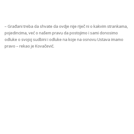
– Građani treba da shvate da ovdje nije riječ ni o kakvim strankama,
pojedincima, već o našem pravu da postojimo i sami donosimo
odluke o svojoj sudbini i odluke na koje na osnovu Ustava imamo
pravo – rekao je Kovačević.