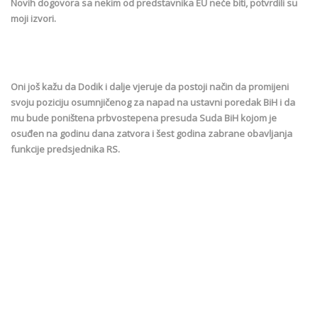
Novih dogovora sa nekim od predstavnika EU neće biti, potvrdili su
moji izvori.
Oni još kažu da Dodik i dalje vjeruje da postoji način da promijeni
svoju poziciju osumnjičenog za napad na ustavni poredak BiH i da
mu bude poništena prbvostepena presuda Suda BiH kojom je
osuđen na godinu dana zatvora i šest godina zabrane obavljanja
funkcije predsjednika RS.