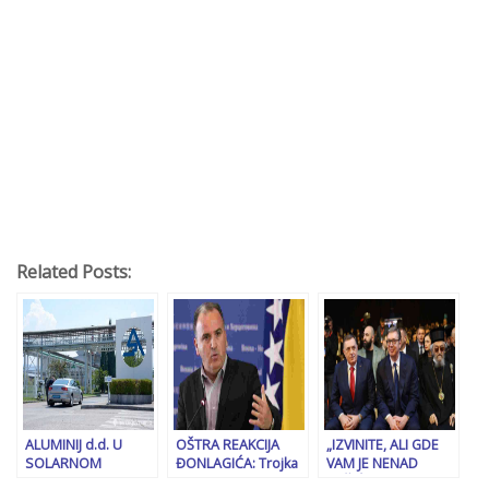
Related Posts:
ALUMINIJ d.d. U
OŠTRA REAKCIJA
„IZVINITE, ALI GDE
SOLARNOM
ĐONLAGIĆA: Trojka
VAM JE NENAD
BIZNISU Na mjestu
legalizuje tablu
NEŠIĆ NA PROSLAVI,