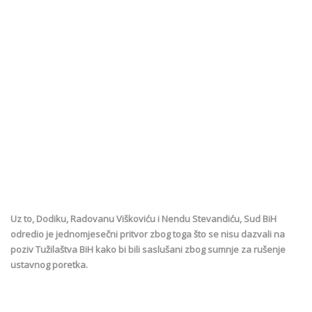
Uz to, Dodiku, Radovanu Viškoviću i Nendu Stevandiću, Sud BiH
odredio je jednomjesečni pritvor zbog toga što se nisu dazvali na
poziv Tužilaštva BiH kako bi bili saslušani zbog sumnje za rušenje
ustavnog poretka.