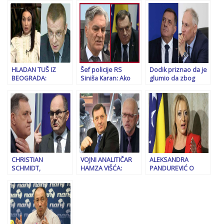
ugašene tvornice
“Dobrodošli u RS”
A NI DAKIĆA
glinice u Mostaru
na granici Bosne i
NEMA…“: Burne
gradit će se dvije
Hercegovine?!
reakcije iz Srbije
elektrane od 4,99
nakon istupa
MW
Milorada Dodika…
HLADAN TUŠ IZ
Šef policije RS
Dodik priznao da je
BEOGRADA:
Siniša Karan: Ako
glumio da zbog
Beogradski advokat
presude Dodiku,
operacije ne može
naljutio Dodikovu
donosimo radikalnu
dolaziti na suđenja.
kćerku, uslijedile su
odluku koja će iz
Oglasio se doktor
brojne reakcije iz
korijena promijeniti
Vranić koji je tvrdio
Srbije…
BiH
da može
CHRISTIAN
VOJNI ANALITIČAR
ALEKSANDRA
SCHMIDT,
HAMZA VIŠĆA:
PANDUREVIĆ O
REZOLUTNO:
Granične prijelaze,
KUPOVINI ZGRADE
“Milorad Dodik je
osim Granične
DODIKOVOG KUMA:
prešao CRVENU
policije, na njen
“Neće moći! Tender
LINIJU!”
poziv mogli bi
će biti poništen…”
braniti SIPA i
Oružane snage BiH,