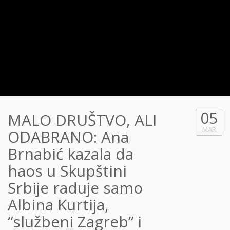
05
MALO DRUŠTVO, ALI
MAR
ODABRANO: Ana
Brnabić kazala da
haos u Skupštini
Srbije raduje samo
Albina Kurtija,
“službeni Zagreb” i