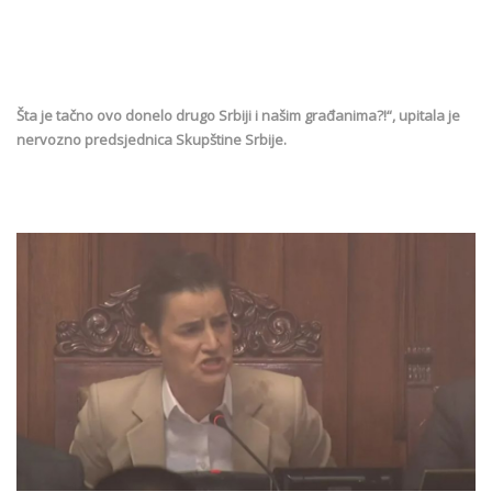
Šta je tačno ovo donelo drugo Srbiji i našim građanima?!“, upitala je
nervozno predsjednica Skupštine Srbije.