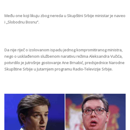
Među one koji likuju zbog nereda u Skupštini Srbije ministar je naveo
i „Slobodnu Bosnu“.
Da nije riječ o izolovanom ispadu jednog kompromitiranog ministra,
nego o usklađenom službenom narativu režima Aleksandra Vučića,
potvrdilo je jutrošnje gostovanje Ane Brnabić, predsjednice Narodne
Skupštine Srbije u Jutarnjem programu Radio-Televizije Srbije.