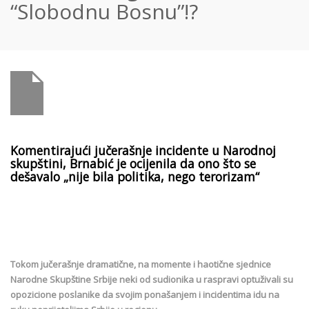
“Slobodnu Bosnu”!?
Komentirajući jučerašnje incidente u Narodnoj
skupštini, Brnabić je ocijenila da ono što se
dešavalo „nije bila politika, nego terorizam“
Tokom jučerašnje dramatične, na momente i haotične sjednice
Narodne Skupštine Srbije neki od sudionika u raspravi optuživali su
opozicione poslanike da svojim ponašanjem i incidentima idu na