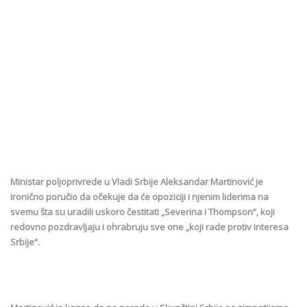
Ministar poljoprivrede u Vladi Srbije Aleksandar Martinović je
ironično poručio da očekuje da će opoziciji i njenim liderima na
svemu šta su uradili uskoro čestitati „Severina i Thompson“, koji
redovno pozdravljaju i ohrabruju sve one „koji rade protiv interesa
Srbije“.