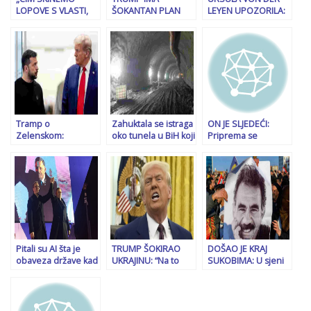
LOPOVE S VLASTI,
ŠOKANTAN PLAN
LEYEN UPOZORILA:
ODMAH ODUZETI
KOJI JE RAZORAN
Sada je kritičan
DRŽAVLJANSTVA
POPUT TORNADA:
trenutak za Evropu i
OVIMA IZ REPUBLIKE
Neće štedjeti
svijet…
SRPSKE…“: Burne
nikog…
reakcije u redovima
Vučićeve opozicije,
spominju i Nešića…
Tramp o
Zahuktala se istraga
ON JE SLJEDEĆI:
Zelenskom:
oko tunela u BiH koji
Priprema se
Skromno uspješan
je do sada “pojeo”
hapšenje
komičar, diktator
skoro 400 miliona
predsjednika
bez izbora bolje da
KM
Skupštine RS,
požuri ili neće
Nenada Stevandića!
imati…
Pitali su AI šta je
TRUMP ŠOKIRAO
DOŠAO JE KRAJ
obaveza države kad
UKRAJINU: “Na to
SUKOBIMA: U sjeni
Milorad Dodik ljude
mogu zaboraviti,
obračuna Trumpa i
u Srbiji naziva
zbog toga je cijela
Zelenskog na rubu
smradovima.
stvar i počela…”
Evrope dogodio se
Pogledajte šta im je
epohalni preokret