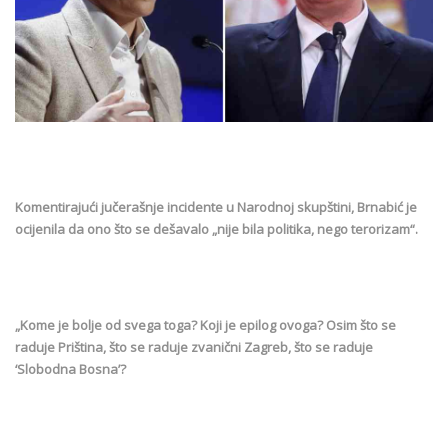
Komentirajući jučerašnje incidente u Narodnoj skupštini, Brnabić je
ocijenila da ono što se dešavalo „nije bila politika, nego terorizam“.
„Kome je bolje od svega toga? Koji je epilog ovoga? Osim što se
raduje Priština, što se raduje zvanični Zagreb, što se raduje
‘Slobodna Bosna’?