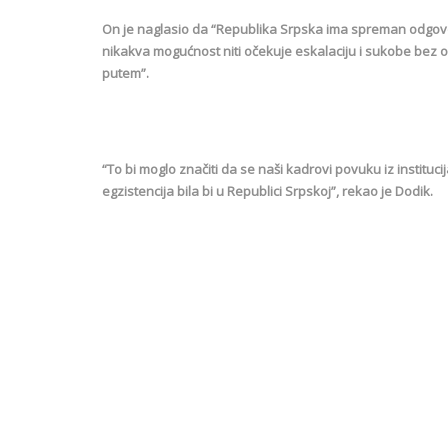
On je naglasio da “Republika Srpska ima spreman odgovo
nikakva mogućnost niti očekuje eskalaciju i sukobe bez ob
putem”.
“To bi moglo značiti da se naši kadrovi povuku iz institucij
egzistencija bila bi u Republici Srpskoj”, rekao je Dodik.