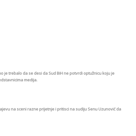
ino je trebalo da se desi da Sud BiH ne potvrdi optužnicu koju je
redstavnicima medija.
jevu na sceni razne prijetnje i pritisci na sudiju Senu Uzunović da