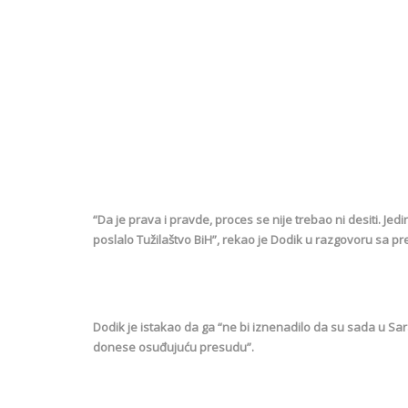
“Da je prava i pravde, proces se nije trebao ni desiti. Jed
poslalo Tužilaštvo BiH”, rekao je Dodik u razgovoru sa p
Dodik je istakao da ga “ne bi iznenadilo da su sada u Sara
donese osuđujuću presudu”.