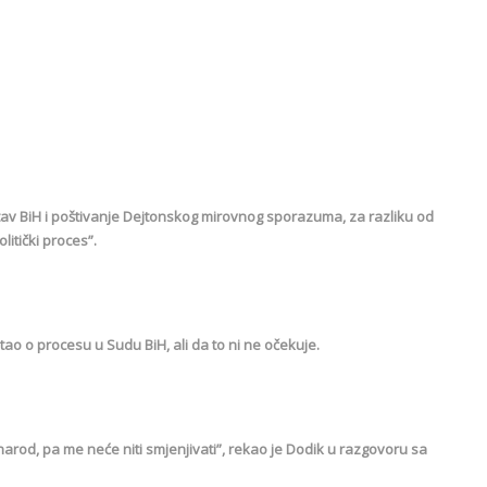
v BiH i poštivanje Dejtonskog mirovnog sporazuma, za razliku od
litički proces”.
itao o procesu u Sudu BiH, ali da to ni ne očekuje.
arod, pa me neće niti smjenjivati”, rekao je Dodik u razgovoru sa