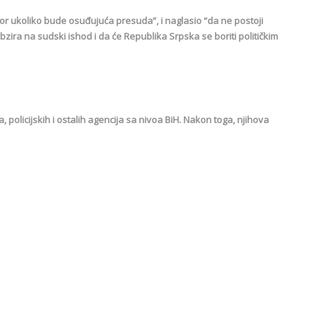
r ukoliko bude osuđujuća presuda”, i naglasio “da ne postoji
zira na sudski ishod i da će Republika Srpska se boriti političkim
a, policijskih i ostalih agencija sa nivoa BiH. Nakon toga, njihova