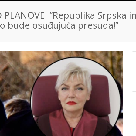
PLANOVE: “Republika Srpska i
o bude osuđujuća presuda!”