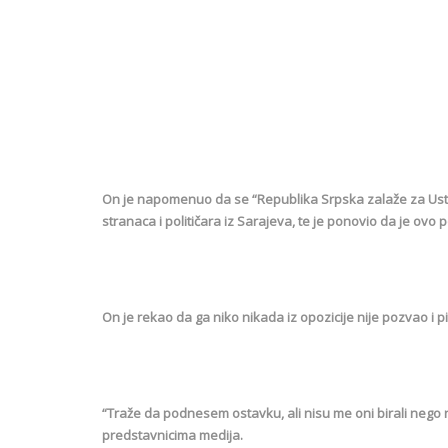
On je napomenuo da se “Republika Srpska zalaže za Usta
stranaca i političara iz Sarajeva, te je ponovio da je ovo po
On je rekao da ga niko nikada iz opozicije nije pozvao i p
“Traže da podnesem ostavku, ali nisu me oni birali nego n
predstavnicima medija.