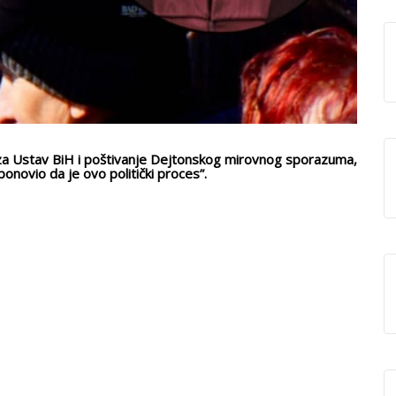
za Ustav BiH i poštivanje Dejtonskog mirovnog sporazuma,
 ponovio da je ovo politički proces”.