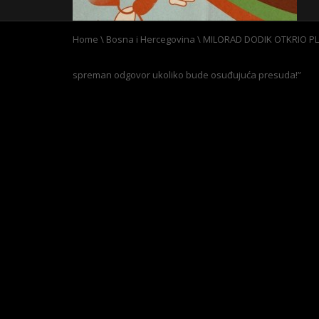
Home
\
Bosna i Hercegovina
\
MILORAD DODIK OTKRIO PL
spreman odgovor ukoliko bude osuđujuća presuda!”