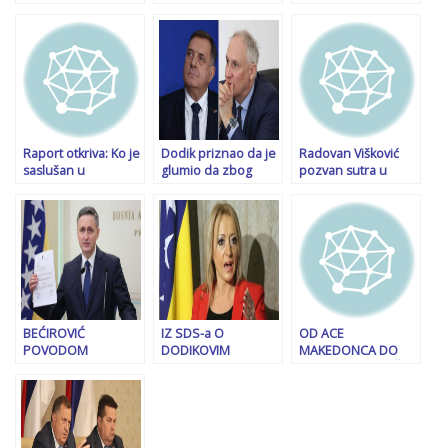
dvije pravosudne
Kreću milionska
Beogradski advokat
prekretnice koje su
ulaganja u 16. sprat
naljutio Dodikovu
do tada bile
za Ured
kćerku, uslijedile su
nezamislive
predsjednice i dva
brojne reakcije iz
potpredsjednika
Srbije…
FBiH
Raport otkriva: Ko je
Dodik priznao da je
Radovan Višković
saslušan u
glumio da zbog
pozvan sutra u
Tužilaštvu BiH zbog
operacije ne može
Tužilaštvo BiH, ima
spornih zaključaka
dolaziti na suđenja.
status
NSRS. Poziv otišao i
Oglasio se doktor
osumnjičenog, a
Stevandiću i cijelom
Vranić koji je tvrdio
poziv ide i Miloradu
Kolegiju
da može
Dodiku
BEĆIROVIĆ
IZ SDS-a O
OD ACE
POVODOM
DODIKOVIM
MAKEDONCA DO
OTKAZIVANJA
NAJAVAMA: Poruka
MILETA IZ LAKTAŠA:
SJEDNICE:
licu s potjernice i
Tužilac Dubravko
“Cvijanović prekršila
važnom imenu sa
Čampara skinut sa
poslovnik
“crne liste” da je
predmeta protiv
Predsjedništva BiH”
jedina imovina koja
Dodika i prebačen u