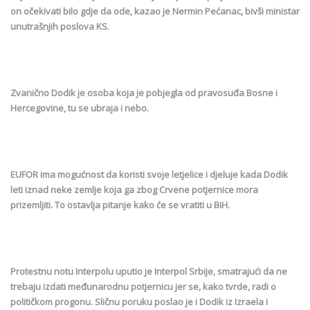
on očekivati bilo gdje da ode, kazao je Nermin Pećanac, bivši ministar
unutrašnjih poslova KS.
Zvanično Dodik je osoba koja je pobjegla od pravosuđa Bosne i
Hercegovine, tu se ubraja i nebo.
EUFOR ima mogućnost da koristi svoje letjelice i djeluje kada Dodik
leti iznad neke zemlje koja ga zbog Crvene potjernice mora
prizemljiti. To ostavlja pitanje kako će se vratiti u BiH.
Protestnu notu Interpolu uputio je Interpol Srbije, smatrajući da ne
trebaju izdati međunarodnu potjernicu jer se, kako tvrde, radi o
političkom progonu. Sličnu poruku poslao je i Dodik iz Izraela i