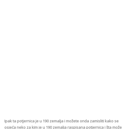
Ipak ta potjernica je u 190 zemalja i možete onda zamisliti kako se
osjeća neko za kim je u 190 zemalja raspisana potjernica i šta može