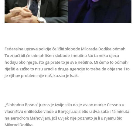
Federalna uprava policije će lišiti slobode Milorada Dodika odmah.
To znači bit će odmah lišen slobode i nebitno što ta neka djeca
hodaju oko njega, što ga prate to je sve nebitno. Mi ćemo to odmah
riješiti a zašto to nisu uradile druge agencije to treba da objasne. I to
je njihov problem nije naš, kazao je Isak.
„Slobodna Bosna“ jutros je izvijestila da je avion marke Cessna u
vlasništvu entitetske vlade u Banjoj Luci sletio u dva sata i 15 minuta
na aerodrom Mahovljani. Još uvijek nije poznato je li u njemu bio
Milorad Dodika.