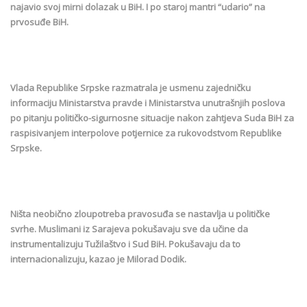
najavio svoj mirni dolazak u BiH. I po staroj mantri “udario” na
prvosuđe BiH.
Vlada Republike Srpske razmatrala je usmenu zajedničku
informaciju Ministarstva pravde i Ministarstva unutrašnjih poslova
po pitanju političko-sigurnosne situacije nakon zahtjeva Suda BiH za
raspisivanjem interpolove potjernice za rukovodstvom Republike
Srpske.
Ništa neobično zloupotreba pravosuđa se nastavlja u političke
svrhe. Muslimani iz Sarajeva pokušavaju sve da učine da
instrumentalizuju Tužilaštvo i Sud BiH. Pokušavaju da to
internacionalizuju, kazao je Milorad Dodik.