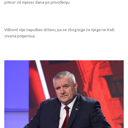
pritvor od mjesec dana po privođenju.
Višković nije napuštao državu, pa se zbog toga za njega ne traži
crvena potjernica.