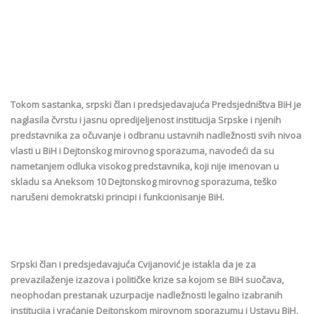
Tokom sastanka, srpski član i predsjedavajuća Predsjedništva BiH je
naglasila čvrstu i jasnu opredijeljenost institucija Srpske i njenih
predstavnika za očuvanje i odbranu ustavnih nadležnosti svih nivoa
vlasti u BiH i Dejtonskog mirovnog sporazuma, navodeći da su
nametanjem odluka visokog predstavnika, koji nije imenovan u
skladu sa Aneksom 10 Dejtonskog mirovnog sporazuma, teško
narušeni demokratski principi i funkcionisanje BiH.
Srpski član i predsjedavajuća Cvijanović je istakla da je za
prevazilaženje izazova i političke krize sa kojom se BiH suočava,
neophodan prestanak uzurpacije nadležnosti legalno izabranih
institucija i vraćanje Dejtonskom mirovnom sporazumu i Ustavu BiH,