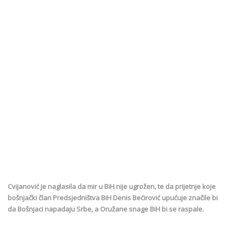
Cvijanović je naglasila da mir u BiH nije ugrožen, te da prijetnje koje
bošnjački član Predsjedništva BiH Denis Bećirović upućuje značile bi
da Bošnjaci napadaju Srbe, a Oružane snage BiH bi se raspale.