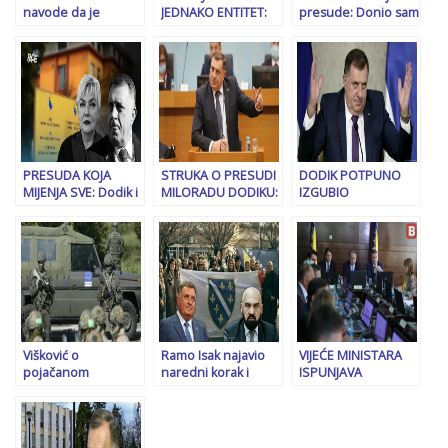
navode da je
JEDNAKO ENTITET:
presude: Donio sam
Erdogan nudio
Budimir tvrdi da je
odluku da li ću doći
novac Dodiku za
proces protiv
pred Sud BiH…
povratak SDA u vlast
Dodika “suđenje RS-
u” i da Bošnjaci “žele
nestabilnost”
PRESUDA KOJA
STRUKA O PRESUDI
DODIK POTPUNO
MIJENJA SVE: Dodik i
MILORADU DODIKU:
IZGUBIO
Lukić neće u
U drugostepenom
KONTROLU:
Sarajevo, poziv
postupku ključnu
“Posebno ćemo im
Srbima podigao
ulogu mogla bi
reći da uđu u
buru
imati…
strukture i područje
gdje žive Bošnjaci…”
Višković o
Ramo Isak najavio
VIJEĆE MINISTARA
pojačanom
naredni korak i
ISPUNJAVA
prisustvu vozila
politički kraj
DODIKOVU
EUFOR-a u Banjoj
Milorada Dodika:
VIŠEGODIŠNJU
Luci: Odmah smo
‘Smiješe mu se
ŽELJU: Uzima 200
reagirali. Cvijanović
Vojkovići, možda i
miliona KM od