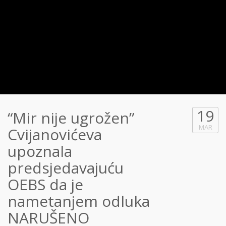
19
“Mir nije ugrožen”
MAR
Cvijanovićeva
upoznala
predsjedavajuću
OEBS da je
nametanjem odluka
NARUŠENO