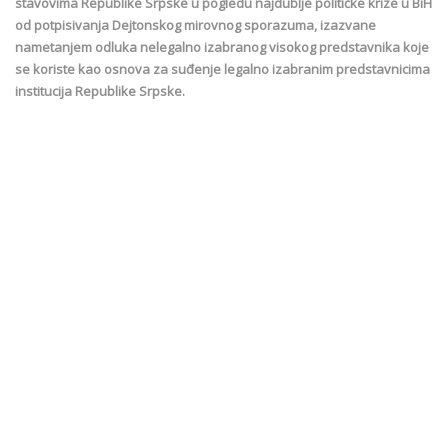
stavovima Republike Srpske u pogledu najdublje političke krize u BiH
od potpisivanja Dejtonskog mirovnog sporazuma, izazvane
nametanjem odluka nelegalno izabranog visokog predstavnika koje
se koriste kao osnova za suđenje legalno izabranim predstavnicima
institucija Republike Srpske.