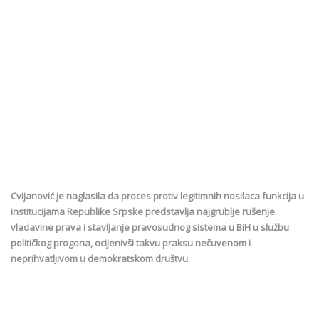
Cvijanović je naglasila da proces protiv legitimnih nosilaca funkcija u
institucijama Republike Srpske predstavlja najgrublje rušenje
vladavine prava i stavljanje pravosudnog sistema u BiH u službu
političkog progona, ocijenivši takvu praksu nečuvenom i
neprihvatljivom u demokratskom društvu.