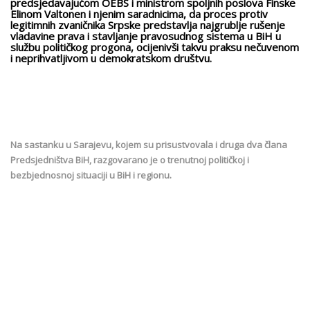
predsjedavajućom OEBS i ministrom spoljnih poslova Finske
Elinom Valtonen i njenim saradnicima, da proces protiv
legitimnih zvaničnika Srpske predstavlja najgrublje rušenje
vladavine prava i stavljanje pravosudnog sistema u BiH u
službu političkog progona, ocijenivši takvu praksu nečuvenom
i neprihvatljivom u demokratskom društvu.
Na sastanku u Sarajevu, kojem su prisustvovala i druga dva člana
Predsjedništva BiH, razgovarano je o trenutnoj političkoj i
bezbjednosnoj situaciji u BiH i regionu.