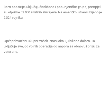
Borci opozicije, uključujući talibane i pobunjeničke grupe, pretrpjeli
su otprilike 53.000 smrtnih slučajeva. Na američkoj strani ubijeno je
2.324 vojnika.
Općeprihvaćeni ukupni trošak iznosi oko 2,3 biliona dolara. To
uključuje sve, od vojnih operacija do napora za obnovu i brigu za
veterane.