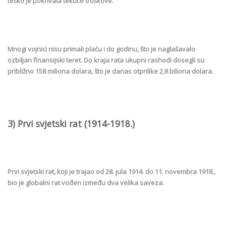
teško je pokrivala tekuće troškove.
Mnogi vojnici nisu primali plaću i do godinu, što je naglašavalo
ozbiljan finansijski teret. Do kraja rata ukupni rashodi dosegli su
približno 158 miliona dolara, što je danas otprilike 2,8 biliona dolara.
3) Prvi svjetski rat (1914-1918.)
Prvi svjetski rat, koji je trajao od 28. jula 1914. do 11. novembra 1918.,
bio je globalni rat vođen između dva velika saveza.