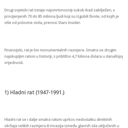
Drugi svjetski rat ostaje najsmrtonosniji sukob ikad zabilježen, s
procijenjenih 70 do 85 miliona ljudi koji su izgubili živote, od kojih je
više od polovine civila, prenosi Stars Insider.
Finansijski, rat je bio monumentalnih razmjera. Smatra se drugim
najskupljim ratom u historiji, s približno 4,7 biliona dolara u današnjoj
vrijednosti.
1) Hladni rat (1947-1991.)
Hladni rat se i dalje smatra ratom uprkos nedostatku direktnih
okršaja velikih razmjera ili invazija između glavnih sila uključenih u