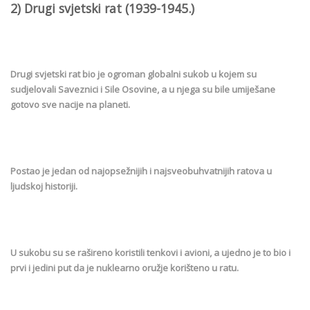
2) Drugi svjetski rat (1939-1945.)
Drugi svjetski rat bio je ogroman globalni sukob u kojem su
sudjelovali Saveznici i Sile Osovine, a u njega su bile umiješane
gotovo sve nacije na planeti.
Postao je jedan od najopsežnijih i najsveobuhvatnijih ratova u
ljudskoj historiji.
U sukobu su se rašireno koristili tenkovi i avioni, a ujedno je to bio i
prvi i jedini put da je nuklearno oružje korišteno u ratu.