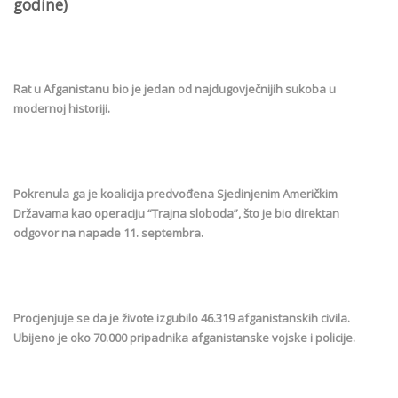
godine)
Rat u Afganistanu bio je jedan od najdugovječnijih sukoba u
modernoj historiji.
Pokrenula ga je koalicija predvođena Sjedinjenim Američkim
Državama kao operaciju “Trajna sloboda”, što je bio direktan
odgovor na napade 11. septembra.
Procjenjuje se da je živote izgubilo 46.319 afganistanskih civila.
Ubijeno je oko 70.000 pripadnika afganistanske vojske i policije.