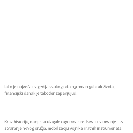
Iako je najveća tragedija svakog rata ogroman gubitak života,
finansijski danak je također zapanjujući.
Kroz historiju, nacije su ulagale ogromna sredstva u ratovanje – za
stvaranje novog oružja, mobilizaciju vojnika i ratnih instrumenata.