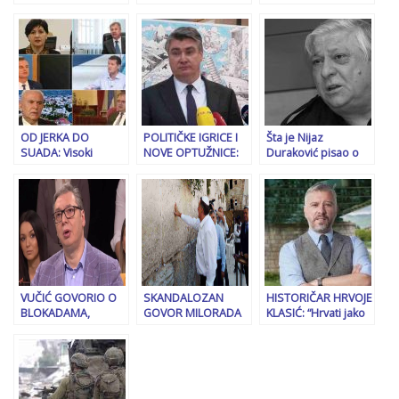
odgovorio: Gdje je
DVORA DO BANJSKE:
POJAVILO SE
taj Bog bio tada da
Vučić neće prihvatiti
ZLOKOBNO
mu…
nijednu istragu koja
UPOZORENJE: “Na
bi potvrdila napad
korak smo od
soničnim oružjem;
nuklearne
on poriče sudski
katastrofe”
utvrđene istine i o
zločinima
Miloševićevog
OD JERKA DO
POLITIČKE IGRICE I
Šta je Nijaz
režima!
SUADA: Visoki
NOVE OPTUŽNICE:
Duraković pisao o
funkcioneri koji su
Hrvatsko pravosuđe
balijama…
trajno napustili
radi baš ono za što
političku arenu iz
je Milanović lažno
različitih razloga –
optužio Tužilaštvo
od pritska javnosti
BiH!
do sudskih klupa
VUČIĆ GOVORIO O
SKANDALOZAN
HISTORIČAR HRVOJE
BLOKADAMA,
GOVOR MILORADA
KLASIĆ: “Hrvati jako
TRUMPU,
DODIKA U IZRAELU:
vole čistiti tuđe
ZELENSKOM:
Bošnjake i grad
dvorište, a isto to
“Trumpov sin je
Sarajevo pokušao
vole raditi i Srbi”
čovjek iz naroda,
predstaviti kao
došao je napraviti
neprijatelje Jevreja,