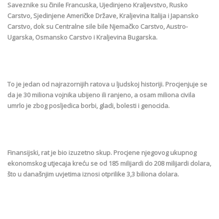
Saveznike su činile Francuska, Ujedinjeno Kraljevstvo, Rusko
Carstvo, Sjedinjene Američke Države, Kraljevina Italija i Japansko
Carstvo, dok su Centralne sile bile Njemačko Carstvo, Austro-
Ugarska, Osmansko Carstvo i Kraljevina Bugarska.
To je jedan od najrazornijih ratova u ljudskoj historiji. Procjenjuje se
da je 30 miliona vojnika ubijeno ili ranjeno, a osam miliona civila
umrlo je zbog posljedica borbi, gladi, bolesti i genocida.
Finansijski, rat je bio izuzetno skup. Procjene njegovog ukupnog
ekonomskog utjecaja kreću se od 185 milijardi do 208 milijardi dolara,
što u današnjim uvjetima iznosi otprilike 3,3 biliona dolara.