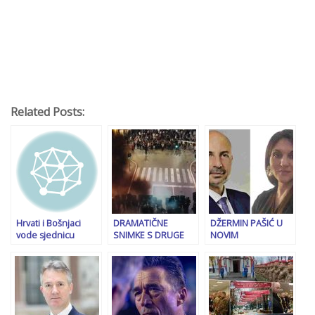
Related Posts:
Hrvati i Bošnjaci
DRAMATIČNE
DŽERMIN PAŠIĆ U
vode sjednicu
SNIMKE S DRUGE
NOVIM
NSRS-a, Vukanović
STRANE DRINE:
PROBLEMIMA:
optužio ‘Srbende’
Kordon policije
Nataša Miljanović
da se kriju
silovito krenuo u
Zubac otkrila
razbijanje
namjere državnog
demonstracija,
tužioca…
pogledajte kako je