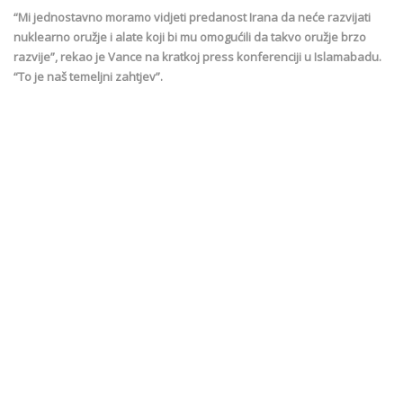
“Mi jednostavno moramo vidjeti predanost Irana da neće razvijati
nuklearno oružje i alate koji bi mu omogućili da takvo oružje brzo
razvije”, rekao je Vance na kratkoj press konferenciji u Islamabadu.
“To je naš temeljni zahtjev”.