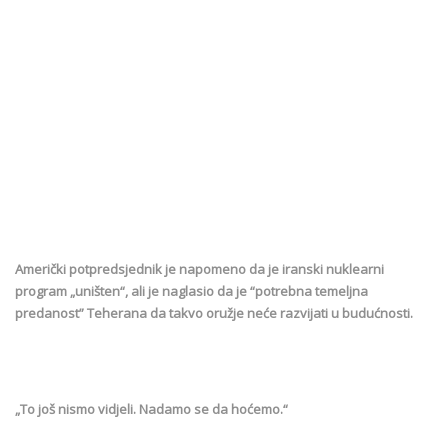
Američki potpredsjednik je napomeno da je iranski nuklearni
program „uništen“, ali je naglasio da je “potrebna temeljna
predanost” Teherana da takvo oružje neće razvijati u budućnosti.
„To još nismo vidjeli. Nadamo se da hoćemo.“