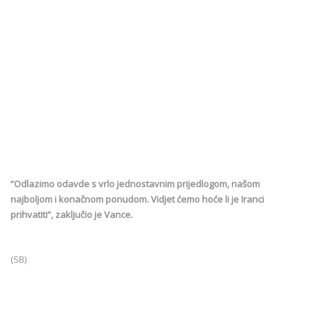
“Odlazimo odavde s vrlo jednostavnim prijedlogom, našom
najboljom i konačnom ponudom. Vidjet ćemo hoće li je Iranci
prihvatiti”, zaključio je Vance.
(SB)