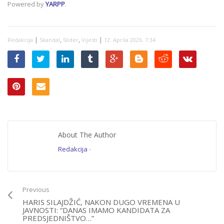
Powered by
YARPP
.
JAVNOST: “Postoji
famozna bilježnica s
popisom budućih
žrtava; O Zijadu
|
,
,
|
Redakcija
Turkoviću i
Skandal
Slider
Vijesti
12. Aprila 2026. 7:34
sarajevskom klanu
uskoro…”
About The Author
Redakcija
-
Previous
HARIS SILAJDŽIĆ, NAKON DUGO VREMENA U
JAVNOSTI: “DANAS IMAMO KANDIDATA ZA
PREDSJEDNIŠTVO…”