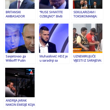
sve završilo…
BRITANSKI
“RUSE SHVATITE
SEKULARIZAM I
AMBASADOR
OZBILJNO”: Bivši
TOKSIKOMANIJA:
UPOZORAVA DA SE
glavni tajnik NATO-a
Ništa nije slučajno –
PRESUDA SUDA BiH
upozorava na ono
Vlast u RS-u
MORA POŠTOVATI:
što naziva
praksom slavljenja
“Provođenje
političkom
krsnih slava svjesno
referenduma za
katastrofom; “SB”
krši Ustav BiH…
bilo koju…”
podsjeća i na
njegov susret sa
Bakirom
Izetbegovićem…
Savjetovao ga
Muhasilović: HDZ je
UZNEMIRUJUĆE
Witkoff? Putin
u saradnji sa
VIJESTI IZ SARAJEVA:
uvjerio Trumpa da
Plenkovićem
U telefonu člana
ne šalje moćne
pokušao
narko kartela Tito i
rakete Ukrajini
Bošnjacima
Dino pronađena
podmetnuti napad
fotografija
na Kordića
registarskih tablica
automobila Avde
Avdića
ANDRIJA JARAK
NAKON EMISIJE KOJA
JE UZDRMALA