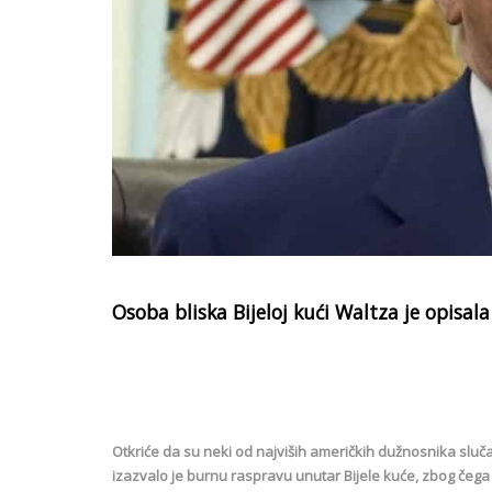
Osoba bliska Bijeloj kući Waltza je opisala 
Otkriće da su neki od najviših američkih dužnosnika sluča
izazvalo je burnu raspravu unutar Bijele kuće, zbog čega