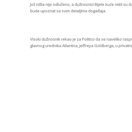
Još ništa nije odlučeno, a dužnosnici Bijele kuće rekli s
bude upoznat sa svim detaljima događaja.
Visoki dužnosnik rekao je za Politico da se naveliko raspr
glavnog urednika Atlantica, Jeffreya Goldberga, u privatn