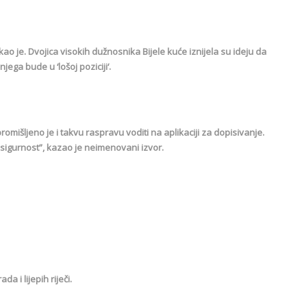
ekao je. Dvojica visokih dužnosnika Bijele kuće iznijela su ideju da
ega bude u ‘lošoj poziciji‘.
omišljeno je i takvu raspravu voditi na aplikaciji za dopisivanje.
 sigurnost”, kazao je neimenovani izvor.
a i lijepih riječi.