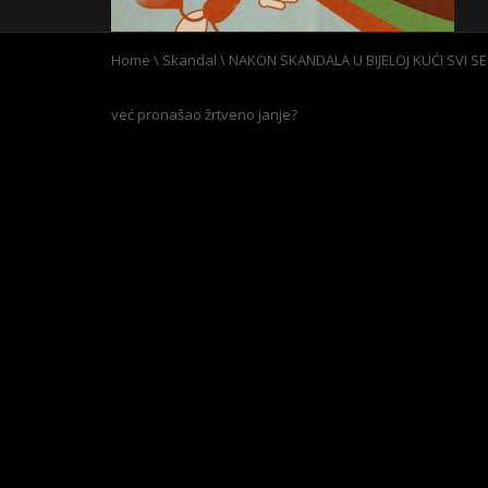
Home
\
Skandal
\
NAKON SKANDALA U BIJELOJ KUĆI SVI SE 
već pronašao žrtveno janje?