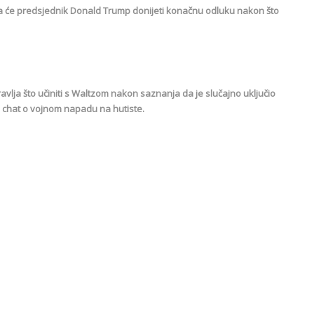
u da će predsjednik Donald Trump donijeti konačnu odluku nakon što
avlja što učiniti s Waltzom nakon saznanja da je slučajno uključio
i chat o vojnom napadu na hutiste.