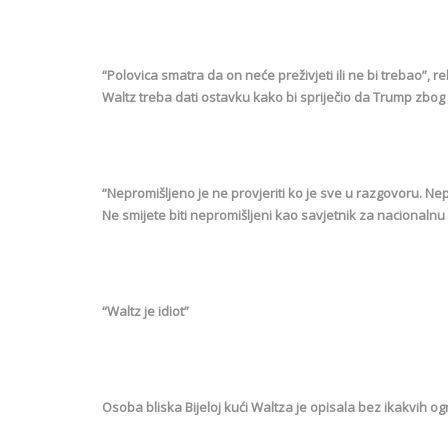
“Polovica smatra da on neće preživjeti ili ne bi trebao”, r
Waltz treba dati ostavku kako bi spriječio da Trump zbog nj
“Nepromišljeno je ne provjeriti ko je sve u razgovoru. Nepr
Ne smijete biti nepromišljeni kao savjetnik za nacionalnu
“Waltz je idiot”
Osoba bliska Bijeloj kući Waltza je opisala bez ikakvih ograd