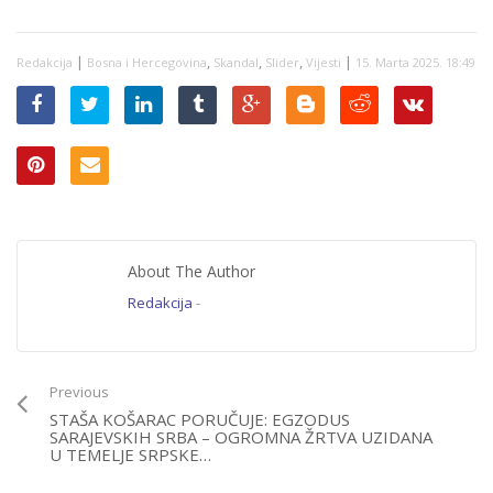
nećemo podržati
prijedlog za…”
|
,
,
,
|
Redakcija
Bosna i Hercegovina
Skandal
Slider
Vijesti
15. Marta 2025. 18:49
About The Author
Redakcija
-
Previous
STAŠA KOŠARAC PORUČUJE: EGZODUS
SARAJEVSKIH SRBA – OGROMNA ŽRTVA UZIDANA
U TEMELJE SRPSKE…