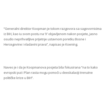
“Generalni direktor Koopman je tokom razgovora sa sagovornicima
iz BiH, kao iu svom postu na ‘X’ objavljenom nakon posjete, jasno
osudio neprihvatljive prijetnje ustavnom poretku Bosne i
Hercegovine i vladavini prava”, napisao je Koening.
Naveo je i da je Koopmanova posjeta bila fokusirana “na to kako
evropski put i Plan rasta mogu pomoći u deeskalaciji trenutne
političke krize u BiH”.