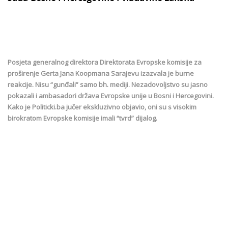
Posjeta generalnog direktora Direktorata Evropske komisije za
proširenje Gerta Jana Koopmana Sarajevu izazvala je burne
reakcije. Nisu “gunđali” samo bh. mediji. Nezadovoljstvo su jasno
pokazali i ambasadori država Evropske unije u Bosni i Hercegovini.
Kako je Politicki.ba jučer ekskluzivno objavio, oni su s visokim
birokratom Evropske komisije imali “tvrd” dijalog.