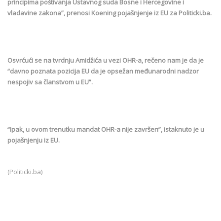
principima poštivanja Ustavnog suda Bosne i Hercegovine i
vladavine zakona”, prenosi Koening pojašnjenje iz EU za Politicki.ba.
Osvrćući se na tvrdnju Amidžića u vezi OHR-a, rečeno nam je da je
“davno poznata pozicija EU da je opsežan međunarodni nadzor
nespojiv sa članstvom u EU”.
“Ipak, u ovom trenutku mandat OHR-a nije završen”, istaknuto je u
pojašnjenju iz EU.
(Politicki.ba)