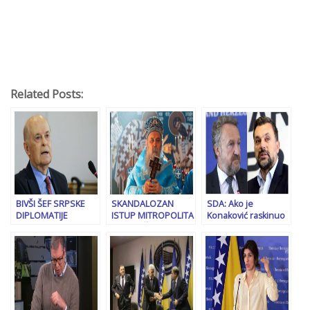
Related Posts:
BIVŠI ŠEF SRPSKE
SKANDALOZAN
SDA: Ako je
DIPLOMATIJE
ISTUP MITROPOLITA
Konaković raskinuo
UPOZORIO DODIKA:
ZVORNIČKO –
s Dodikom, kao što
“Ne treba davati
TUZLANSKOG:
tvrdi, neka…
povoda da se RS
“Republika Srpska je
optužuje za
nastala na
separatizam!”
temeljima
svetosavlja i mora
ostati…”