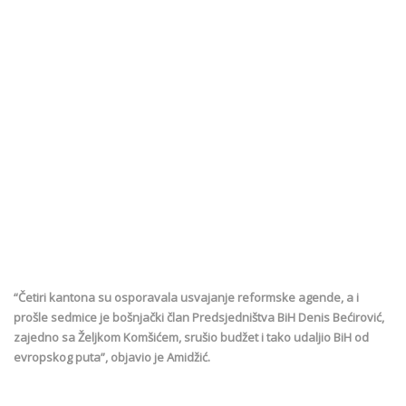
“Četiri kantona su osporavala usvajanje reformske agende, a i
prošle sedmice je bošnjački član Predsjedništva BiH Denis Bećirović,
zajedno sa Željkom Komšićem, srušio budžet i tako udaljio BiH od
evropskog puta”, objavio je Amidžić.