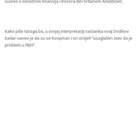
susreo s ministrom finansija i trezora BiH Srđanom Amidžićem.
Kako piše Istraga.ba, u svojoj interpretaciji sastanka ovaj Dodikov
kadar naveo je da su se Koopman i on iznijeli “usaglašen stav da je
problem u FBiH”.