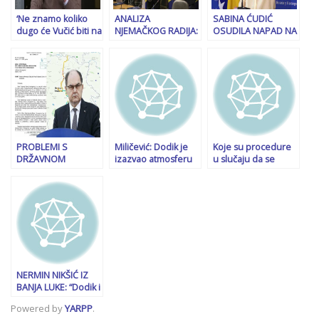
‘Ne znamo koliko
ANALIZA
SABINA ĆUDIĆ
dugo će Vučić biti na
NJEMAČKOG RADIJA:
OSUDILA NAPAD NA
vlasti, ali niti može
Potpuni raspad
PRAVOSUDNE
trgovati interesima
političkih odnosa u
INSTITUCIJE BiH:
BiH, niti nas
BiH i sunovrat
“Pozivam kolege da
zastrašiti!’
evropskog puta
preuzmu
odgovornost prema
zakletvi”
PROBLEMI S
Miličević: Dodik je
Koje su procedure
DRŽAVNOM
izazvao atmosferu
u slučaju da se
IMOVINOM:
linča i podjela u RS-
Dodik ne odazove
Obustavlja se
u
pozivu Tužilaštva
gradnja Koridora Vc,
BiH?
brzih cesta, u
problemu
Aerodrom Sarajevo,
rudnici…
NERMIN NIKŠIĆ IZ
BANJA LUKE: “Dodik i
SNSD ne mogu biti
Powered by
YARPP
.
politički sagovornici,