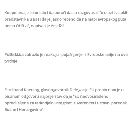
Koopmana je iskoristio i da poruči da su razgovarali “o ulozi i visokih
predstavnika u BiH i da je jasno rečeno da na mapi evropskog puta
nema OHR-a”, napisao je Amidžić.
Politicki.ba zatražio je reakciju i pojašnjenje iz Evropske unije na ove
tvrdnje.
Ferdinand Koening, glasnogovornik Delegacije EU prenio nam je u
pisanom odgovoru najprije stav da je “EU nedvosmisleno
opredijeljena za teritorijalni integritet, suverenitet i ustavni poredak
Bosne i Hercegovine”.