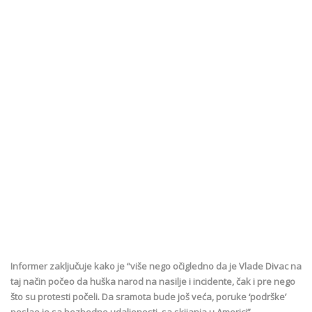
Informer zaključuje kako je “više nego očigledno da je Vlade Divac na
taj način počeo da huška narod na nasilje i incidente, čak i pre nego
što su protesti počeli. Da sramota bude još veća, poruke ‘podrške’
poslao je sa bezbedne udaljenosti, sa skijanja u Americi”.