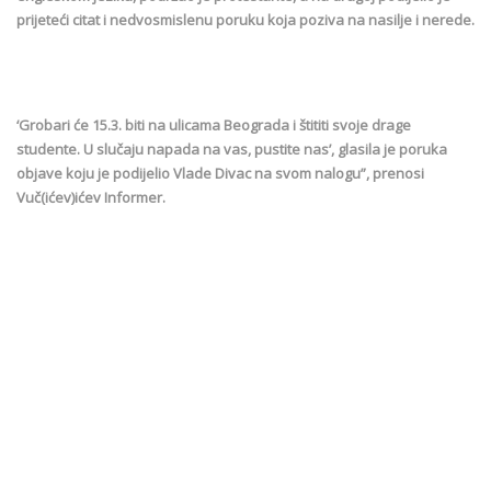
prijeteći citat i nedvosmislenu poruku koja poziva na nasilje i nerede.
‘Grobari će 15.3. biti na ulicama Beograda i štititi svoje drage
studente. U slučaju napada na vas, pustite nas’, glasila je poruka
objave koju je podijelio Vlade Divac na svom nalogu”, prenosi
Vuč(ićev)ićev Informer.