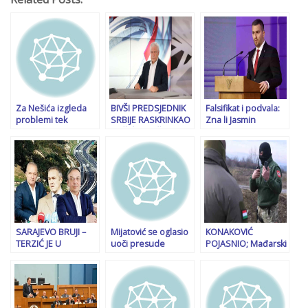
Za Nešića izgleda
BIVŠI PREDSJEDNIK
Falsifikat i podvala:
problemi tek
SRBIJE RASKRINKAO
Zna li Jasmin
počinju: Koju tajnu
VUČIĆEV REŽIM:
Ademović da je
kriju poruke iz
“Srpska delegacija u
Sarajevo kao grad
mobitela i šta će biti
Minhenu potura da
postojalo i prije
sa Sky istragom?
iza protesta stoje
vakufname?!
ruske službe”
SARAJEVO BRUJI –
Mijatović se oglasio
KONAKOVIĆ
TERZIĆ JE U
uoči presude
POJASNIO; Mađarski
BJEKSTVU: On je
Dodiku, evo šta misli
policajci najavljeni,
jedan od trojice koji
da će Dodik uraditi
nije dozvoljen unos
su nedostupni
nakon srijede
oružja
policiji u akciji
‘Koridor’