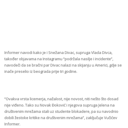
Informer navodi kako je i Snežana Divac, supruga Vlada Divca,
također objavama na Instagramu “podržala nasilje i incidente”,
navodeči da se bračni par Divac nalazi na skijanju u Americi, gdje se
inače preselio iz beograda prije tri godine.
“Ovakva vrsta licemerja, nažalost, nije novost, niti nešto što dosad
nije viđeno. Tako su Novak Đoković i njegova supruga Jelena na
društvenim mrežama stali uz studente blokadere, pa su navodnio
dobili žestoke kritike na društvenim mrežama”, zaključuje Vučićev
Informer.