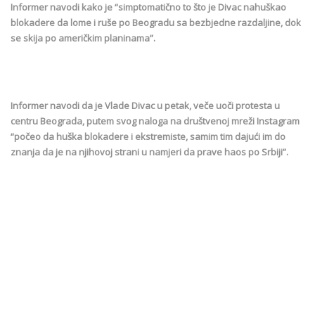
Informer navodi kako je “simptomatično to što je Divac nahuškao
blokadere da lome i ruše po Beogradu sa bezbjedne razdaljine, dok
se skija po američkim planinama”.
Informer navodi da je Vlade Divac u petak, veče uoči protesta u
centru Beograda, putem svog naloga na društvenoj mreži Instagram
“počeo da huška blokadere i ekstremiste, samim tim dajući im do
znanja da je na njihovoj strani u namjeri da prave haos po Srbiji”.