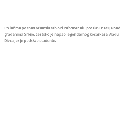
Po lažima poznati režimski tabloid Informer ali i proslavi nasilja nad
građanima Srbije, žestoko je napao legendarnog košarkaša Vladu
Divca jer je podržao studente.