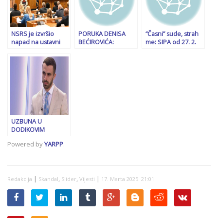
NSRS je izvršio
PORUKA DENISA
“Časni” sude, strah
napad na ustavni
BEĆIROVIĆA:
me: SIPA od 27. 2.
poredak BiH: Za to
“Pojedinci se
nije provela nijednu
je propisano
opasno igraju s
akciju u RS, Ćulum
najmanje pet
vatrom, Dodik
razmatra
godina zatvora
svjesno
(privremeno)
zloupotrebljava
povlačenj
svoju funkciju”
UZBUNA U
DODIKOVIM
REDOVIMA:
Powered by
YARPP
.
“Oduzimanje
mandata je velika
nepravda, CIK BiH
vlada…”
|
,
,
|
Redakcija
Skandal
Slider
Vijesti
17. Marta 2025. 21:01