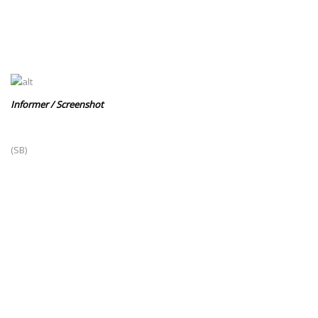
I
nformer / Screenshot
(SB)