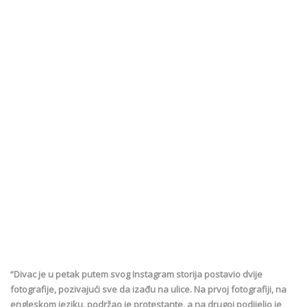
“Divac je u petak putem svog Instagram storija postavio dvije
fotografije, pozivajući sve da izađu na ulice. Na prvoj fotografiji, na
engleskom jeziku, podržao je protestante, a na drugoj podijelio je