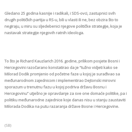
Gledano 25 godina kasnije i radikali, i SDS-ovci, zastupnici svih
drugih političkih partija u RS-u, bili u vlasti ili ne, bez obzira što to
negiraju, u miru su sljedebenici njegove političke strategije, koja je
nastavak strategije njegovih ratnih ideologa.
To što je Richard Kauzlarich 2016. godine, prilikom posjete Bosni i
Hercegovini razočarano konstatirao da je “tužno vidjeti kako se
Milorad Dodik promjenio od početne faze u kojoj je surađivao sa
međunarodnom zajednicom i implementirao Dejtonski mirovni
sporazum u trenutnu fazu u kojoj podriva državu Bosnu i
Hercegovinu” utješno je opravdanje za sve one domaće politike, pa i
politiku međunarodne zajednice koje danas nisu u stanju zaustaviti
Milorada Dodika na putu razaranja države Bosne i Hercegovine.
(SB)