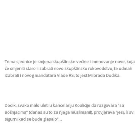
Tema sjednice je smjena skupštinske većine i imenovanje nove, koja
će smjeniti staro i izabrati novo skupštinsko rukovodstvo, te odmah
izabrati i novog mandatara Vlade RS, to jest Milorada Dodika.
Dodik, svako malo uleti u kancelariju Koalicije da razgovara “sa
Bošnjacima” (danas su to za njega muslimani!), provjerava “jesu li svi
sigurni kad se bude glasalo”…