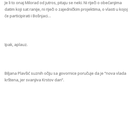
Je li to onaj Milorad od jutros, pitaju se neki. Ni riječi o obećanjima
datim koji sat ranije, ni riječi o zajedničkim projektima, o vlasti u kojoj
će participirati i Bošnjaci…
Ipak, aplauz.
Biljana Plavšić suznih očiju sa govornice poručuje da je “nova vlada
krštena, jer svanjiva Krstov dan”.