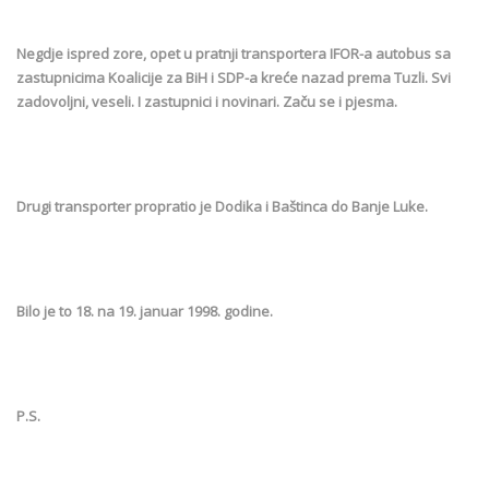
Negdje ispred zore, opet u pratnji transportera IFOR-a autobus sa
zastupnicima Koalicije za BiH i SDP-a kreće nazad prema Tuzli. Svi
zadovoljni, veseli. I zastupnici i novinari. Začu se i pjesma.
Drugi transporter propratio je Dodika i Baštinca do Banje Luke.
Bilo je to 18. na 19. januar 1998. godine.
P.S.