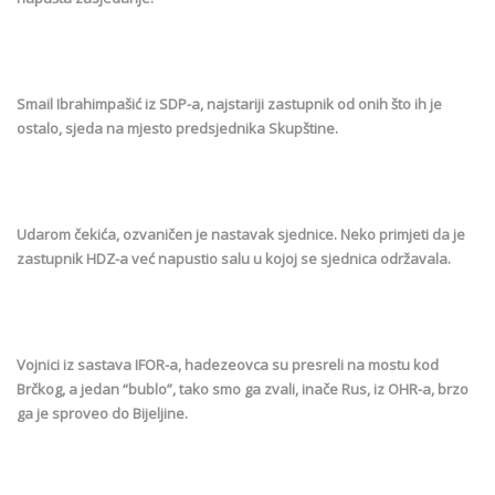
Smail Ibrahimpašić iz SDP-a, najstariji zastupnik od onih što ih je
ostalo, sjeda na mjesto predsjednika Skupštine.
Udarom čekića, ozvaničen je nastavak sjednice. Neko primjeti da je
zastupnik HDZ-a već napustio salu u kojoj se sjednica održavala.
Vojnici iz sastava IFOR-a, hadezeovca su presreli na mostu kod
Brčkog, a jedan “bublo”, tako smo ga zvali, inače Rus, iz OHR-a, brzo
ga je sproveo do Bijeljine.