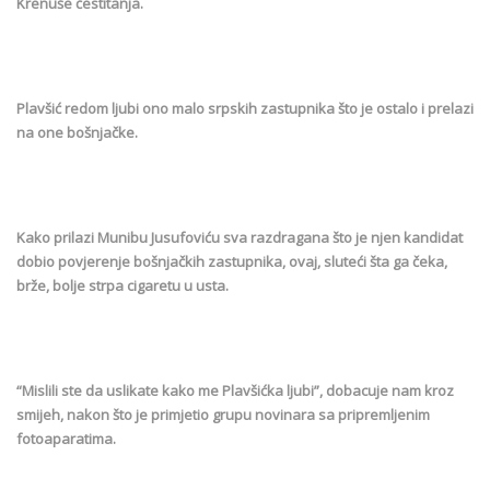
Krenuše čestitanja.
Plavšić redom ljubi ono malo srpskih zastupnika što je ostalo i prelazi
na one bošnjačke.
Kako prilazi Munibu Jusufoviću sva razdragana što je njen kandidat
dobio povjerenje bošnjačkih zastupnika, ovaj, sluteći šta ga čeka,
brže, bolje strpa cigaretu u usta.
“Mislili ste da uslikate kako me Plavšićka ljubi”, dobacuje nam kroz
smijeh, nakon što je primjetio grupu novinara sa pripremljenim
fotoaparatima.