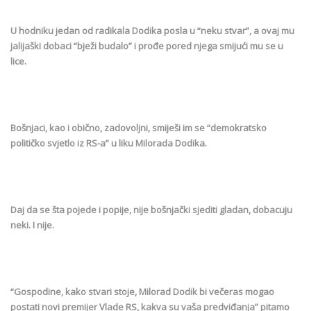
U hodniku jedan od radikala Dodika posla u “neku stvar”, a ovaj mu
jalijaški dobaci “bježi budalo” i prođe pored njega smijući mu se u
lice.
Bošnjaci, kao i obično, zadovoljni, smiješi im se “demokratsko
političko svjetlo iz RS-a” u liku Milorada Dodika.
Daj da se šta pojede i popije, nije bošnjački sjediti gladan, dobacuju
neki. I nije.
“Gospodine, kako stvari stoje, Milorad Dodik bi večeras mogao
postati novi premijer Vlade RS, kakva su vaša predviđanja” pitamo