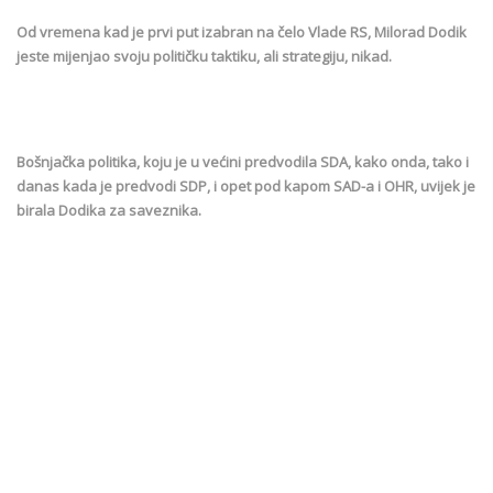
Od vremena kad je prvi put izabran na čelo Vlade RS, Milorad Dodik
jeste mijenjao svoju političku taktiku, ali strategiju, nikad.
Bošnjačka politika, koju je u većini predvodila SDA, kako onda, tako i
danas kada je predvodi SDP, i opet pod kapom SAD-a i OHR, uvijek je
birala Dodika za saveznika.