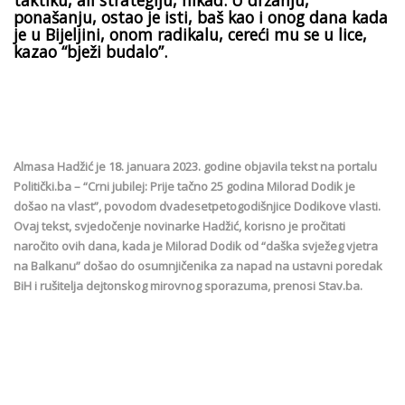
ponašanju, ostao je isti, baš kao i onog dana kada
je u Bijeljini, onom radikalu, cereći mu se u lice,
kazao “bježi budalo”.
Almasa Hadžić je 18. januara 2023. godine objavila tekst na portalu
Politički.ba – “Crni jubilej: Prije tačno 25 godina Milorad Dodik je
došao na vlast”, povodom dvadesetpetogodišnjice Dodikove vlasti.
Ovaj tekst, svjedočenje novinarke Hadžić, korisno je pročitati
naročito ovih dana, kada je Milorad Dodik od “daška svježeg vjetra
na Balkanu” došao do osumnjičenika za napad na ustavni poredak
BiH i rušitelja dejtonskog mirovnog sporazuma, prenosi Stav.ba.