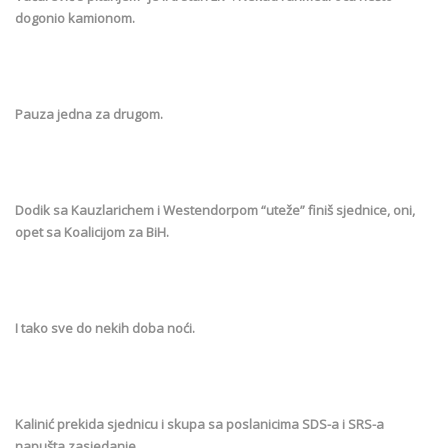
dogonio kamionom.
Pauza jedna za drugom.
Dodik sa Kauzlarichem i Westendorpom “uteže” finiš sjednice, oni,
opet sa Koalicijom za BiH.
I tako sve do nekih doba noći.
Kalinić prekida sjednicu i skupa sa poslanicima SDS-a i SRS-a
napušta zasjedanje.