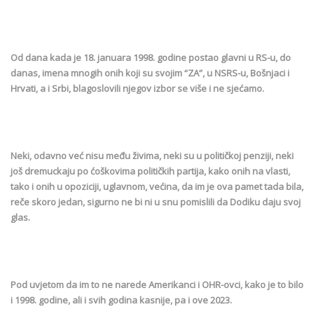
Od dana kada je 18. januara 1998. godine postao glavni u RS-u, do
danas, imena mnogih onih koji su svojim “ZA”, u NSRS-u, Bošnjaci i
Hrvati, a i Srbi, blagoslovili njegov izbor se više i ne sjećamo.
Neki, odavno već nisu među živima, neki su u političkoj penziji, neki
još dremuckaju po ćoškovima političkih partija, kako onih na vlasti,
tako i onih u opoziciji, uglavnom, većina, da im je ova pamet tada bila,
reče skoro jedan, sigurno ne bi ni u snu pomislili da Dodiku daju svoj
glas.
Pod uvjetom da im to ne narede Amerikanci i OHR-ovci, kako je to bilo
i 1998. godine, ali i svih godina kasnije, pa i ove 2023.