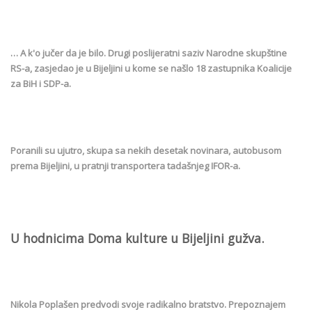
… A k'o jučer da je bilo. Drugi poslijeratni saziv Narodne skupštine
RS-a, zasjedao je u Bijeljini u kome se našlo 18 zastupnika Koalicije
za BiH i SDP-a.
Poranili su ujutro, skupa sa nekih desetak novinara, autobusom
prema Bijeljini, u pratnji transportera tadašnjeg IFOR-a.
U hodnicima Doma kulture u Bijeljini gužva.
Nikola Poplašen predvodi svoje radikalno bratstvo. Prepoznajem