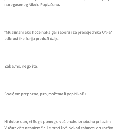
narogušenog Nikolu Poplašena.
“Muslimani ako hoće naka ga izaberu i za predsjednika UN-a”
odbrusi i ko furija produži dalje.
Zabavno, nego šta.
Spaić me prepozna, pita, možemo li popiti kafu.
Ni dobar dan, ni Bog ti pomog'o već onako iznebuha prilazi mi
Vučurević s pitanjem “je li ti stari živ”. Nekad rahmetli ocu nešto