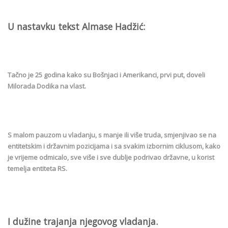
U nastavku tekst Almase Hadžić:
Tačno je 25 godina kako su Bošnjaci i Amerikanci, prvi put, doveli
Milorada Dodika na vlast.
S malom pauzom u vladanju, s manje ili više truda, smjenjivao se na
entitetskim i državnim pozicijama i sa svakim izbornim ciklusom, kako
je vrijeme odmicalo, sve više i sve dublje podrivao državne, u korist
temelja entiteta RS.
I dužine trajanja njegovog vladanja.