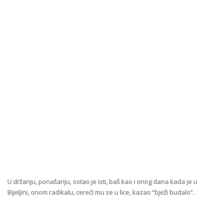
U držanju, ponašanju, ostao je isti, baš kao i onog dana kada je u
Bijeljini, onom radikalu, cereći mu se u lice, kazao “bježi budalo”.