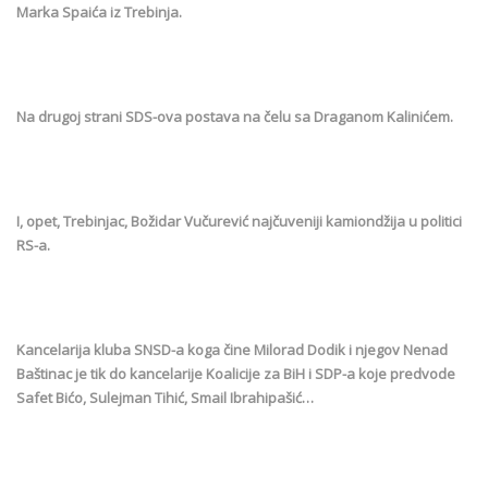
Marka Spaića iz Trebinja.
Na drugoj strani SDS-ova postava na čelu sa Draganom Kalinićem.
I, opet, Trebinjac, Božidar Vučurević najčuveniji kamiondžija u politici
RS-a.
Kancelarija kluba SNSD-a koga čine Milorad Dodik i njegov Nenad
Baštinac je tik do kancelarije Koalicije za BiH i SDP-a koje predvode
Safet Bićo, Sulejman Tihić, Smail Ibrahipašić…