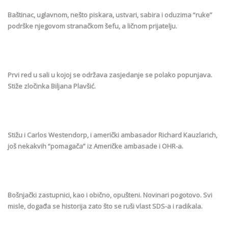
Baštinac, uglavnom, nešto piskara, ustvari, sabira i oduzima “ruke”
podrške njegovom stranačkom šefu, a ličnom prijatelju.
Prvi red u sali u kojoj se održava zasjedanje se polako popunjava.
Stiže zločinka Biljana Plavšić.
Stižu i Carlos Westendorp, i američki ambasador Richard Kauzlarich,
još nekakvih “pomagača” iz Američke ambasade i OHR-a.
Bošnjački zastupnici, kao i obično, opušteni. Novinari pogotovo. Svi
misle, događa se historija zato što se ruši vlast SDS-a i radikala.