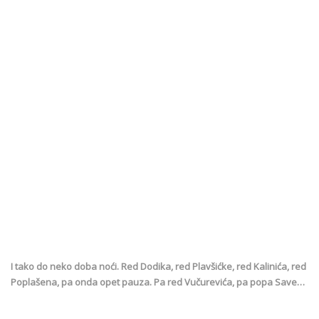
I tako do neko doba noći. Red Dodika, red Plavšićke, red Kalinića, red
Poplašena, pa onda opet pauza. Pa red Vučurevića, pa popa Save…