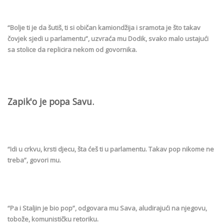
“Bolje ti je da šutiš, ti si običan kamiondžija i sramota je što takav
čovjek sjedi u parlamentu”, uzvraća mu Dodik, svako malo ustajući
sa stolice da replicira nekom od govornika.
Zapik'o je popa Savu.
“Idi u crkvu, krsti djecu, šta ćeš ti u parlamentu. Takav pop nikome ne
treba”, govori mu.
“Pa i Staljin je bio pop”, odgovara mu Sava, aludirajući na njegovu,
tobože, komunističku retoriku.