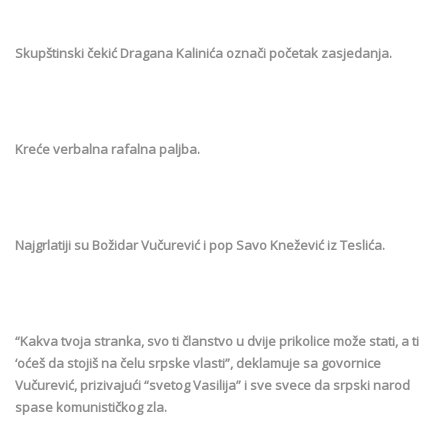
Skupštinski čekić Dragana Kalinića označi početak zasjedanja.
Kreće verbalna rafalna paljba.
Najgrlatiji su Božidar Vučurević i pop Savo Knežević iz Teslića.
“Kakva tvoja stranka, svo ti članstvo u dvije prikolice može stati, a ti
‘oćeš da stojiš na čelu srpske vlasti”, deklamuje sa govornice
Vučurević, prizivajući “svetog Vasilija” i sve svece da srpski narod
spase komunističkog zla.