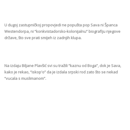
U dugoj zastupničkoj propovjedi ne popušta pop Sava ni Španca
Westendorpa, ni “konkvistadorsko-kolonijalnu” biografiju njegove
države, što sve prati smijeh iz zadnjih klupa.
Na izdaju Biljane Plavšić svi su tražili “kaznu od Boga”, dok je Sava,
kako je rekao, “iskop'o” da je izdala srpski rod zato što se nekad
“vucala s muslimanom”.