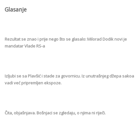
Glasanje
Rezultat se znao i prije nego što se glasalo: Milorad Dodik novi je
mandatar Vlade RS-a
Izljubi se sa Plavšić i stade za govornicu. Iz unutrašnjeg džepa sakoa
vadi već pripremljen ekspoze.
Čita, objašnjava. Bošnjaci se zgledaju, o njima ni riječi.