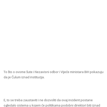
To što o ovome šute i Nezavisni odbor i Vijeće ministara BiH pokazuju
da je Ćulum iznad institucija.
E, to se treba zaustaviti i ne dozvoliti da ovaj incident postane
ogledalo sistema u kojem će politikama podobni direktori biti iznad