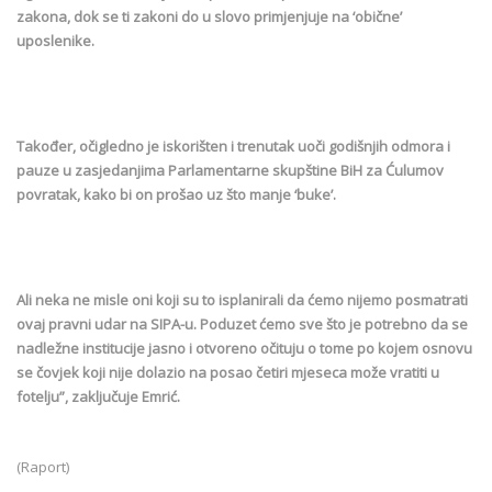
zakona, dok se ti zakoni do u slovo primjenjuje na ‘obične’
uposlenike.
Također, očigledno je iskorišten i trenutak uoči godišnjih odmora i
pauze u zasjedanjima Parlamentarne skupštine BiH za Ćulumov
povratak, kako bi on prošao uz što manje ‘buke’.
Ali neka ne misle oni koji su to isplanirali da ćemo nijemo posmatrati
ovaj pravni udar na SIPA-u. Poduzet ćemo sve što je potrebno da se
nadležne institucije jasno i otvoreno očituju o tome po kojem osnovu
se čovjek koji nije dolazio na posao četiri mjeseca može vratiti u
fotelju”, zaključuje Emrić.
(Raport)