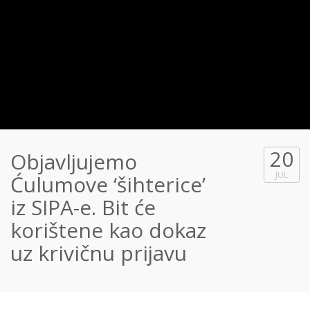
20
Objavljujemo
JUL
Ćulumove ‘šihterice’
iz SIPA-e. Bit će
korištene kao dokaz
uz krivičnu prijavu