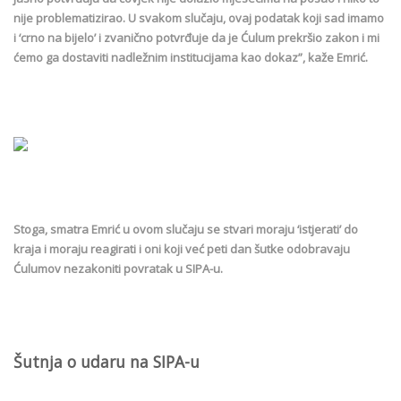
nije problematizirao. U svakom slučaju, ovaj podatak koji sad imamo
i ‘crno na bijelo’ i zvanično potvrđuje da je Ćulum prekršio zakon i mi
ćemo ga dostaviti nadležnim institucijama kao dokaz”, kaže Emrić.
Stoga, smatra Emrić u ovom slučaju se stvari moraju ‘istjerati’ do
kraja i moraju reagirati i oni koji već peti dan šutke odobravaju
Ćulumov nezakoniti povratak u SIPA-u.
Šutnja o udaru na SIPA-u