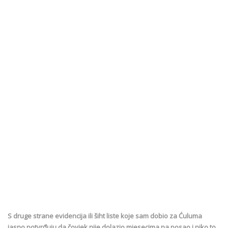
S druge strane evidencija ili šiht liste koje sam dobio za Ćuluma
jasno potvrđuju da čovjek nije dolazio mjesecima na posao i niko to