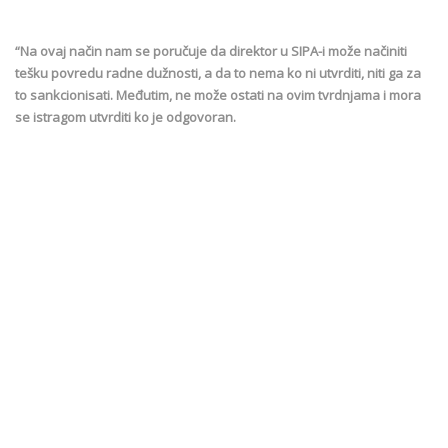
“Na ovaj način nam se poručuje da direktor u SIPA-i može načiniti
tešku povredu radne dužnosti, a da to nema ko ni utvrditi, niti ga za
to sankcionisati. Međutim, ne može ostati na ovim tvrdnjama i mora
se istragom utvrditi ko je odgovoran.