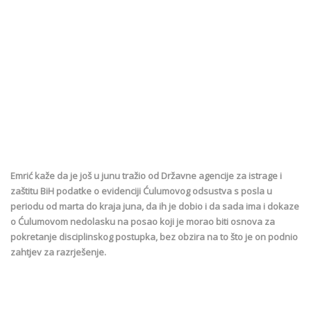
Emrić kaže da je još u junu tražio od Državne agencije za istrage i
zaštitu BiH podatke o evidenciji Ćulumovog odsustva s posla u
periodu od marta do kraja juna, da ih je dobio i da sada ima i dokaze
o Ćulumovom nedolasku na posao koji je morao biti osnova za
pokretanje disciplinskog postupka, bez obzira na to što je on podnio
zahtjev za razrješenje.