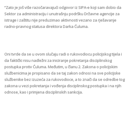
“Zato je još više razočaravajući odgovor iz SIPA-e koji sam dobio da
Sektor za administraciju i unutrašnju podršku Državne agencije za
istrage i zaštitu nije preduzimao aktivnosti vezano za rješavanje
radno-pravnog statusa direktora Darka Ćuluma.
Oni tvrde da se u ovom slučaju radi o rukovodiocu policijskog tijela i
da faktički nisu nadležni za iniciranje pokretanja disciplinskog
postupka protiv Ćuluma. Međutim, u članu 2. Zakona o policijskim
službenicima je propisano da se taj zakon odnosi na sve policijske
službenike bez izuzeća za rukovodioce, a to znači da se odredbe tog
zakona u vezi pokretanja i vođenja disciplinskog postupka i na njih
odnose, kao i primjena disciplinskih sankcija.