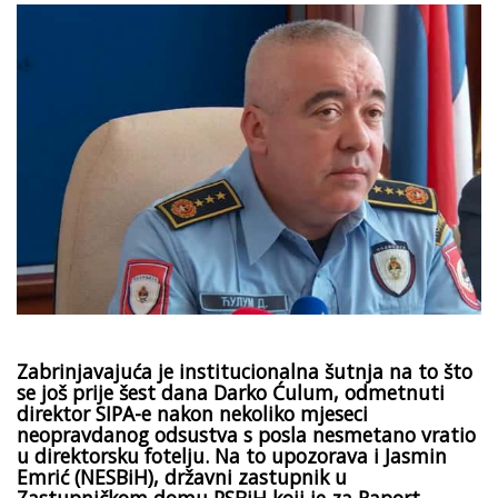
Zabrinjavajuća je institucionalna šutnja na to što
se još prije šest dana Darko Ćulum, odmetnuti
direktor SIPA-e nakon nekoliko mjeseci
neopravdanog odsustva s posla nesmetano vratio
u direktorsku fotelju. Na to upozorava i Jasmin
Emrić (NESBiH), državni zastupnik u
Zastupničkom domu PSBiH koji je za Raport