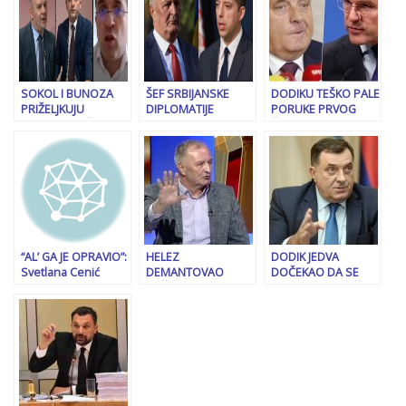
prisustvovali
ni o čemu
direktor SIPA-e,
pregovarati
zamjenik direktora
OSA-e, direktor
Službe za poslove
sa strancima!
SOKOL I BUNOZA
ŠEF SRBIJANSKE
DODIKU TEŠKO PALE
PRIŽELJKUJU
DIPLOMATIJE
PORUKE PRVOG
PODJELU DRŽAVE:
NAPAO MINISTRA
ČOVJEKA NATO
“Ako potraje kriza,
ODBRANE BiH:
SAVEZA: “Ali,
BiH čeka kiparski
“Izjave Heleza su
poštovani
scenario”
najgrublji oblik
gospodine Rute,
političke
nemoguće je…”
manipulacije!”
“AL’ GA JE OPRAVIO”:
HELEZ
DODIK JEDVA
Svetlana Cenić
DEMANTOVAO
DOČEKAO DA SE
ekonomsku situaciju
KOŠARCA: “Sve si
PONOVO OBRUŠI
u RS-u uporedila sa
promašio! Ja nemam
NA SARAJEVO:
scenom iz filma…
nikakve veze sa
Poslao poruku
proizvodnjom
rabinima
dronova!”