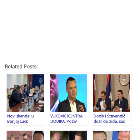
Related Posts:
Novi skandal u
VUKOVIĆ KONTRA
Dodik i Stevandić
Banjoj Luci:
DODIKA: Poziv
došli do zida, sad
Proširenom kolegiju
pripadnicima MUP-a
otkrivaju svoje karte
MUP-a RS sa
RS na pređu u SIPA-
i traže izlaz. Niko s
Miloradom Dodikom
u i GP BiH
njima ne treba više