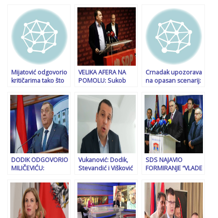
Mijatović odgovorio
VELIKA AFERA NA
Crnadak upozorava
kritičarima tako što
POMOLU: Sukob
na opasan scenarij:
je objavio njihove
interesa u Igmanu
‘Tuđa krv na rukama
plaće i prihode
Konjic, pozajmica za
je preteško breme
Nikišćevu privatnu
do kraja života…’
firmu CTK, ali nema
posla bez
Grabovice
DODIK ODGOVORIO
Vukanović: Dodik,
SDS NAJAVIO
MILIČEVIĆU:
Stevandić i Višković
FORMIRANJE “VLADE
“Frustrirani istim
imaju samo jedan
U SJENI” U RS-u:
stvarima kao i
izlaz
Vukanović im
Schmidt, činjenicom
poručio – “Ništa u
da ih narod neće”
sjeni, već upali
reflektore da…”