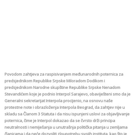
Povodom zahtjeva za raspisivanjem međunarodnih poternica za
predsjednikom Republike Srpske Miloradom Dodikom i
predsjednikom Narodne skupštine Republike Srpske Nenadom
Stevandićem koje je podnio Interpol Sarajevo, obaviješteni smo da je
Generalni sekretarijat Interpola procijenio, na osnovu naše
protestne note i obrazloženja Interpola Beograd, da zahtjev nije u
skladu sa Članom 3 Statuta i da nisu ispunjeni uslovi za objavljivanje
poternica, čime je Interpol dokazao da se čvrsto drži principa
neutralnosti i nemiješanja u unutrašnja politička pitanja u zemljama
članicama i da neće dozvoliti zloupotrebu svojih instituta, kao što je