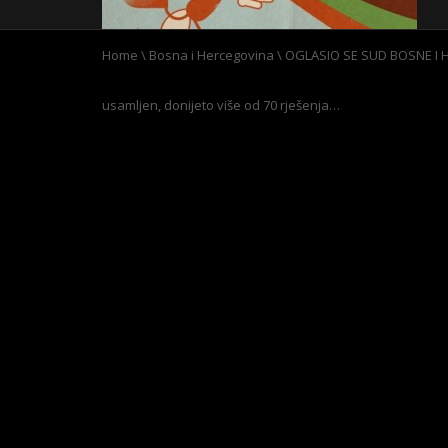
Home
\
Bosna i Hercegovina
\
OGLASIO SE SUD BOSNE I H
usamljen, donijeto više od 70 rješenja…