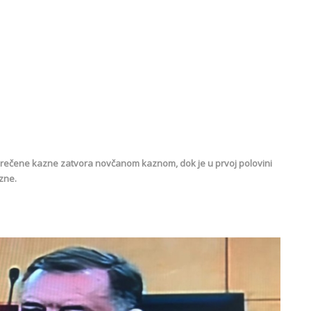
 izrečene kazne zatvora novčanom kaznom, dok je u prvoj polovini
zne.