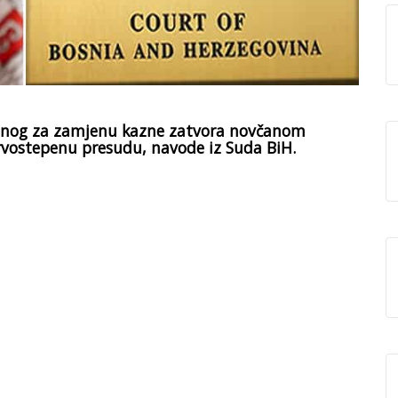
đenog za zamjenu kazne zatvora novčanom
 prvostepenu presudu, navode iz Suda BiH.