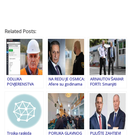
Related Posts:
ODLUKA
NA REDU JE OSMICA:
ARNAUTOV ŠAMAR
POVJERENSTVA
Afere su godinama
FORTI: Smanjiti
PROTIV KORUPCIJE
pratile šefa
troškove političara i
Dragan Čović će biti
obavještajne službe
biće novca za veći
javno saslušan
Osmana
minimalac
zbog…
Mehmedagića, dok
je bio u pritvoru…
Trojka raskida
PORUKA GLAVNOG
PLJUŠTE ZAHTJEVI