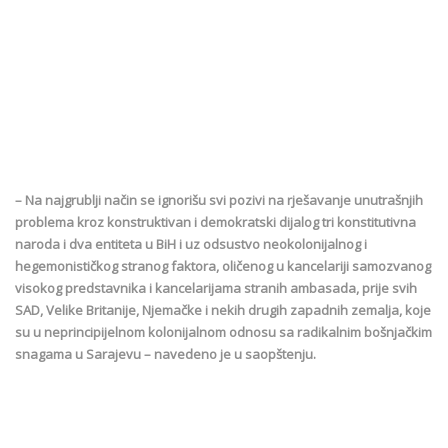
– Na najgrublji način se ignorišu svi pozivi na rješavanje unutrašnjih
problema kroz konstruktivan i demokratski dijalog tri konstitutivna
naroda i dva entiteta u BiH i uz odsustvo neokolonijalnog i
hegemonističkog stranog faktora, oličenog u kancelariji samozvanog
visokog predstavnika i kancelarijama stranih ambasada, prije svih
SAD, Velike Britanije, Njemačke i nekih drugih zapadnih zemalja, koje
su u neprincipijelnom kolonijalnom odnosu sa radikalnim bošnjačkim
snagama u Sarajevu – navedeno je u saopštenju.