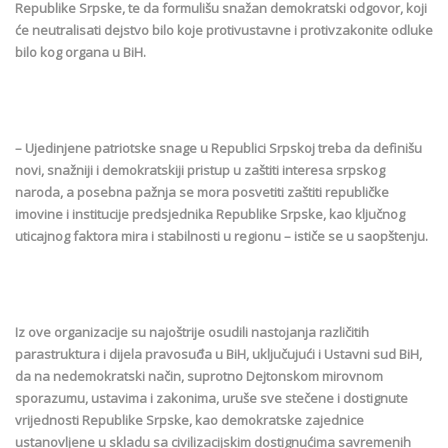
Republike Srpske, te da formulišu snažan demokratski odgovor, koji
će neutralisati dejstvo bilo koje protivustavne i protivzakonite odluke
bilo kog organa u BiH.
– Ujedinjene patriotske snage u Republici Srpskoj treba da definišu
novi, snažniji i demokratskiji pristup u zaštiti interesa srpskog
naroda, a posebna pažnja se mora posvetiti zaštiti republičke
imovine i institucije predsjednika Republike Srpske, kao ključnog
uticajnog faktora mira i stabilnosti u regionu – ističe se u saopštenju.
Iz ove organizacije su najoštrije osudili nastojanja različitih
parastruktura i dijela pravosuđa u BiH, uključujući i Ustavni sud BiH,
da na nedemokratski način, suprotno Dejtonskom mirovnom
sporazumu, ustavima i zakonima, uruše sve stečene i dostignute
vrijednosti Republike Srpske, kao demokratske zajednice
ustanovljene u skladu sa civilizacijskim dostignućima savremenih