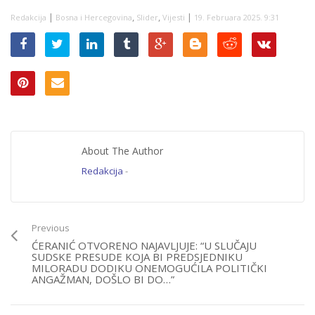
ali to nije sve
|
,
,
|
Redakcija
Bosna i Hercegovina
Slider
Vijesti
19. Februara 2025. 9:31
About The Author
Redakcija
-
Previous
ĆERANIĆ OTVORENO NAJAVLJUJE: “U SLUČAJU
SUDSKE PRESUDE KOJA BI PREDSJEDNIKU
MILORADU DODIKU ONEMOGUĆILA POLITIČKI
ANGAŽMAN, DOŠLO BI DO…”