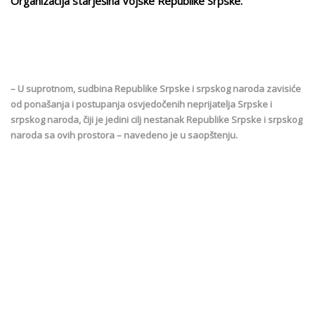
Organizacija starješina Vojske Republike Srpske.
– U suprotnom, sudbina Republike Srpske i srpskog naroda zavisiće
od ponašanja i postupanja osvjedočenih neprijatelja Srpske i
srpskog naroda, čiji je jedini cilj nestanak Republike Srpske i srpskog
naroda sa ovih prostora – navedeno je u saopštenju.