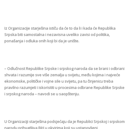
Iz Organizacije starješina ističu da će to da li i kada će Republika
Srpska biti samostalna i nezavisna uveliko zavisi od politika,
ponašanja i odluka onih koji bi da je unište.
– Odlučnost Republike Srpske i srpskog naroda da se brani i odbrani
shvata i razumije sve više zemalja u svijetu, među kojima i najveće
ekonomske, političke i vojne sile u svijetu, pa tu činjenicu treba
pravilno razumjeti i iskoristiti u procesima odbrane Republike Srpske
i srpskog naroda – navodi se u saopštenju.
U Organizaciji starješina podsjećaju da je Republici Srpskoj i srpskom
narodu prihvatljiva BiH u okvirima koji su ustanovljeni