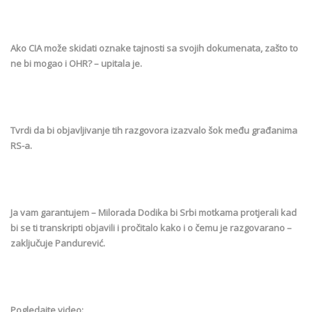
Ako CIA može skidati oznake tajnosti sa svojih dokumenata, zašto to
ne bi mogao i OHR? – upitala je.
Tvrdi da bi objavljivanje tih razgovora izazvalo šok među građanima
RS-a.
Ja vam garantujem – Milorada Dodika bi Srbi motkama protjerali kad
bi se ti transkripti objavili i pročitalo kako i o čemu je razgovarano –
zaključuje Pandurević.
Pogledajte video: