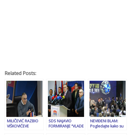
Related Posts:
MILIČEVIĆ RAZBIO
SDS NAJAVIO
NEVIĐENI BLAM:
VIŠKOVIĆEVE
FORMIRANJE “VLADE
Pogledajte kako su
OBMANE: Iduće
U SJENI” U RS-u:
Dodika udaljili od