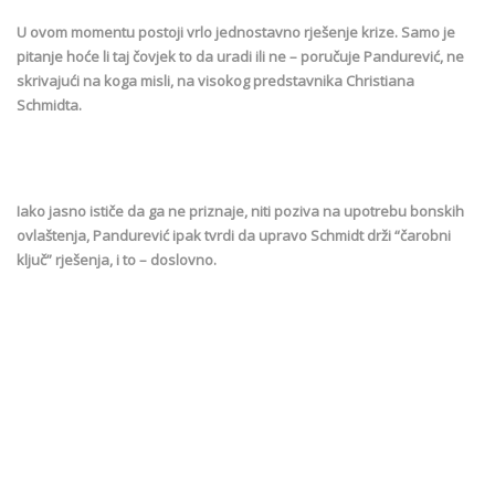
U ovom momentu postoji vrlo jednostavno rješenje krize. Samo je
pitanje hoće li taj čovjek to da uradi ili ne – poručuje Pandurević, ne
skrivajući na koga misli, na visokog predstavnika Christiana
Schmidta.
Iako jasno ističe da ga ne priznaje, niti poziva na upotrebu bonskih
ovlaštenja, Pandurević ipak tvrdi da upravo Schmidt drži “čarobni
ključ” rješenja, i to – doslovno.