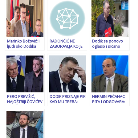
godine dolazi na
Vukanović im
Netanyahua
naplatu MILIJARDU i
poručio – “Ništa u
600 MILIONA KM
sjeni, već upali
kredita, građani RS
reflektore da…”
će platiti tu cijenu…
Marinko Božović: I
RADONČIĆ NE
Dodik se ponovo
ljudi oko Dodika
ZABORAVLJA KO JE
oglasio i srčano
jedva čekaju da
BIO UZ NJEGA:
solidarisao sa
bude…
“Posjetio bih Dodika
desničarkom Le
u zatvoru pod
Pen, osuđenom
jednim uslovom; ja
zbog korupcije…. a
dobro znam kako je
sve to ovaj put na
to biti pritvoren!”
engleskom
PERO PREVIŠIĆ,
DODIK PRIZNAJE PIK
NERMIN PEĆANAC
NAJOŠTRIJI ČOVIĆEV
KAD MU TREBA:
PITA I ODGOVARA:
KRITIČAR IZ REDA
Zatražit ćemo od
“Ako je hapšenje
HRVATA: “Dragan
Srbije, Hrvatske,
Dodika
Čović do zadnjeg će
SAD, Rusije i
visokorizično, šta je
čuvati leđa Miloradu
Francuske da…
onda s Viškovićem i
Dodiku!”
Stevandićem?”