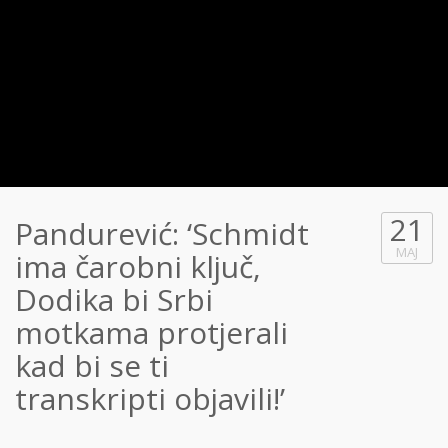
21
Pandurević: ‘Schmidt
MAJ
ima čarobni ključ,
Dodika bi Srbi
motkama protjerali
kad bi se ti
transkripti objavili!’