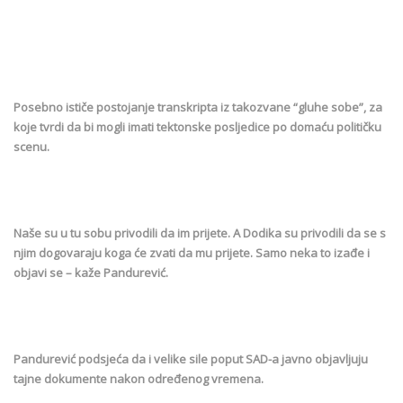
Posebno ističe postojanje transkripta iz takozvane “gluhe sobe”, za
koje tvrdi da bi mogli imati tektonske posljedice po domaću političku
scenu.
Naše su u tu sobu privodili da im prijete. A Dodika su privodili da se s
njim dogovaraju koga će zvati da mu prijete. Samo neka to izađe i
objavi se – kaže Pandurević.
Pandurević podsjeća da i velike sile poput SAD-a javno objavljuju
tajne dokumente nakon određenog vremena.