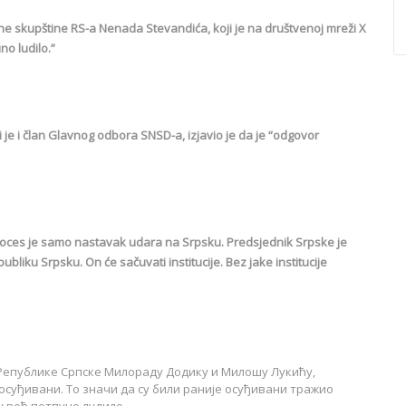
e skupštine RS-a Nenada Stevandića, koji je na društvenoj mreži X
o ludilo.”
ji je i član Glavnog odbora SNSD-a, izjavio je da je “odgovor
roces je samo nastavak udara na Srpsku. Predsjednik Srpske je
ubliku Srpsku. On će sačuvati institucije. Bez jake institucije
 Републике Српске Милораду Додику и Милошу Лукићу,
осуђивани. То значи да су били раније осуђивани тражио