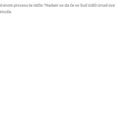
tiranom procesu te ističe: “Nadam se da će se Sud izdići iznad ove
resuda.