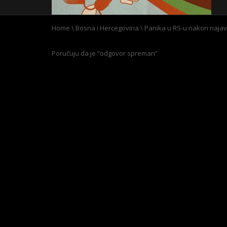
Home
\
Bosna i Hercegovina
\
Panika u RS-u nakon najav
Poručuju da je “odgovor spreman”