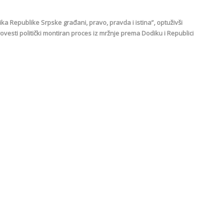
ka Republike Srpske građani, pravo, pravda i istina”, optuživši
vesti politički montiran proces iz mržnje prema Dodiku i Republici