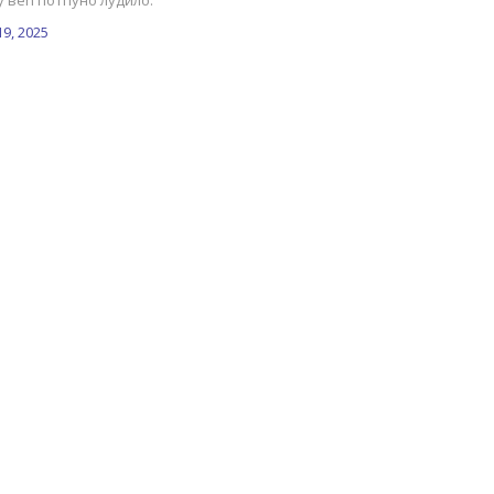
у већ потпуно лудило.
19, 2025