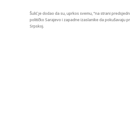
Šulić je dodao da su, uprkos svemu, “na strani predsjedni
političko Sarajevo i zapadne izaslanike da pokušavaju pro
Srpskoj.