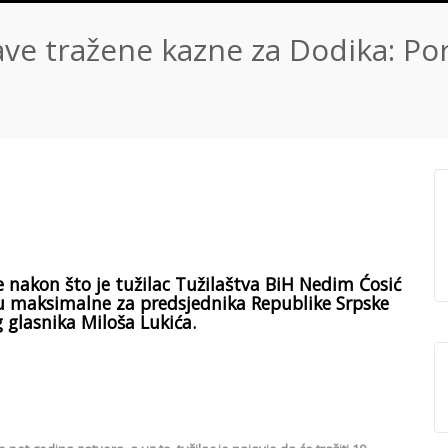
ave tražene kazne za Dodika: Po
e nakon što je tužilac Tužilaštva BiH Nedim Ćosić
izu maksimalne za predsjednika Republike Srpske
 glasnika Miloša Lukića.