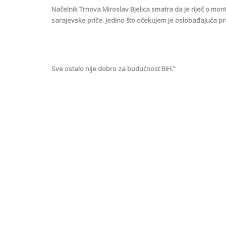
Načelnik Trnova Miroslav Bjelica smatra da je riječ o mon
sarajevske priče. Јedino što očekujem je oslobađajuća p
Sve ostalo nije dobro za budućnost BiH.”