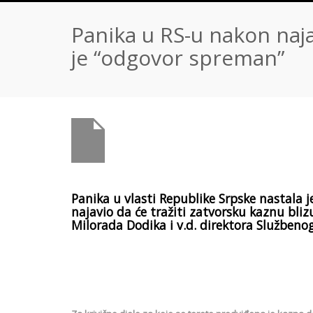
Panika u RS-u nakon naj
je “odgovor spreman”
Panika u vlasti Republike Srpske nastala j
najavio da će tražiti zatvorsku kaznu bl
Milorada Dodika i v.d. direktora Službenog