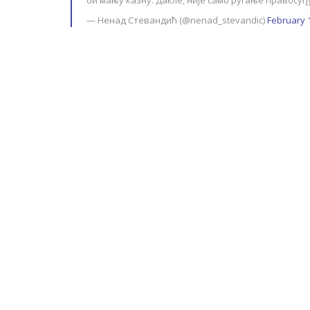
би мању казну. Дакле, није само ругање правосуђ
— Ненад Стевандић (@nenad_stevandic)
February 