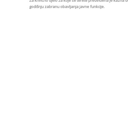
Za krivično djelo za koje se terete predviđena je kazna do 
godišnju zabranu obavljanja javne funkcije.