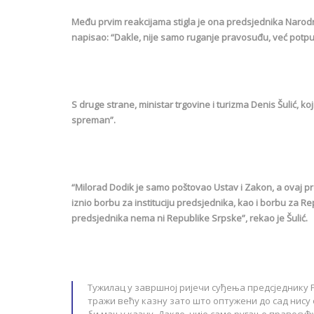
Među prvim reakcijama stigla je ona predsjednika Narodn
napisao: “Dakle, nije samo ruganje pravosuđu, već potpun
S druge strane, ministar trgovine i turizma Denis Šulić, ko
spreman”.
“Milorad Dodik je samo poštovao Ustav i Zakon, a ovaj p
iznio borbu za instituciju predsjednika, kao i borbu za Rep
predsjednika nema ni Republike Srpske”, rekao je Šulić.
Тужилац у завршној ријечи суђења предсједнику
тражи већу казну зато што оптужени до сад нису 