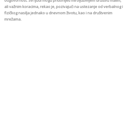
odgovornost. Svi ljudi mogu pridonijeti miroljubivijem društvu malim,
ali važnim koracima, rekao je, pozivajući na ustezanje od verbalnog i
fizičkog nasilja jednako u dnevnom životu, kao i na društvenim
mrežama.