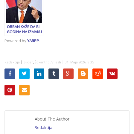
odluke o ustavnosti
Vlade RS-a
ORBAN KAŽE DA BI
GODINA NA IZMAKU
MOGLA BITI
Powered by
YARPP
.
POSLJEDNJA
MIRNODOPSKA U
EVROPI:
“Približavamo se
|
,
,
|
Redakcija
ratu”
Slider
Šokantno
Vijesti
31. Maja 2026. 8:35
About The Author
Redakcija
-