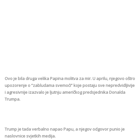
Ovo je bila druga velika Papina molitva za mir. U aprilu, njegovo oštro
upozorenje o “zabludama svemoći” koje postaju sve nepredvidljivije
i agresivnije izazvalo je ljutnju američkog predsjednika Donalda
Trumpa.
Trump je tada verbalno napao Papu, a njegov odgovor punio je
naslovnice svjetkih medija.