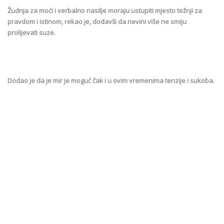
Žudnja za moći i verbalno nasilje moraju ustupiti mjesto težnji za
pravdom i istinom, rekao je, dodavši da nevini više ne smiju
prolijevati suze.
Dodao je da je mir je moguć čak i u ovim vremenima tenzije i sukoba.