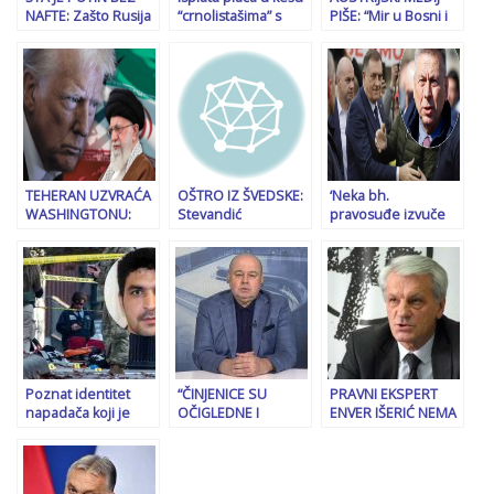
NAFTE: Zašto Rusija
“crnolistašima” s
PIŠE: “Mir u Bosni i
uporno odbija
državnog nivoa
Hercegovini
zaustaviti rat?
mogla bi proći i Dom
doveden je u
naroda?
pitanje”
TEHERAN UZVRAĆA
OŠTRO IZ ŠVEDSKE:
‘Neka bh.
WASHINGTONU:
Stevandić
pravosuđe izvuče
“SAD će pretrpjeti
idolopoklonik
pouku’: Bubić
snažan udarac ako
rasističke ideologije,
poručuje da bi Sud
ostvari…”
posao za Tužilaštvo
BiH trebao da ukine
presudu Dodiku
nakon odluke
Interpola
Poznat identitet
“ČINJENICE SU
PRAVNI EKSPERT
napadača koji je
OČIGLEDNE I
ENVER IŠERIĆ NEMA
u*io dva pripadnika
LAICIMA…”: Milan
DILEMU: “Ova vlast
Nacionalne garde u
Blagojević prozvao
nas vodi u prašumu
blizini Bijele kuće
Ustavni sud BiH
gdje vladaju zakoni
zbog odugovlačenja
džungle”