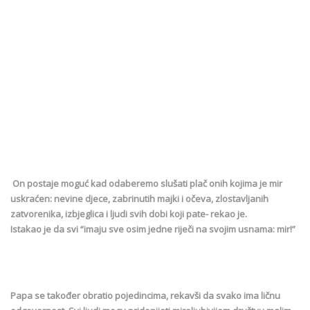
On postaje moguć kad odaberemo slušati plač onih kojima je mir
uskraćen: nevine djece, zabrinutih majki i očeva, zlostavljanih
zatvorenika, izbjeglica i ljudi svih dobi koji pate- rekao je.
Istakao je da svi “imaju sve osim jedne riječi na svojim usnama: mir!”
Papa se također obratio pojedincima, rekavši da svako ima ličnu