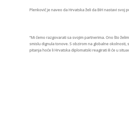
Plenković je naveo da Hrvatska želi da BiH nastavi svoj 
“Mi ćemo razgovarati sa svojim partnerima. Ono što želimo
smislu dignula tonove. S obzirom na globalne okolnosti, 
pitanja hoće li Hrvatska diplomatski reagirati ili će u sit