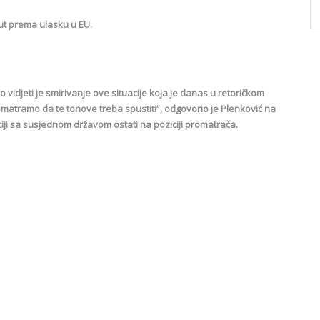
put prema ulasku u EU.
 vidjeti je smirivanje ove situacije koja je danas u retoričkom
smatramo da te tonove treba spustiti”, odgovorio je Plenković na
uaciji sa susjednom državom ostati na poziciji promatrača.