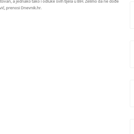
van, a jednako tako i odluke svih tijela u BiH. Želimo da ne dođe
ić, prenosi Dnevnik.hr.