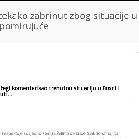
tekako zabrinut zbog situacije u
 pomirujuće
ožegi komentarisao trenutnu situaciju u Bosni i
nuti…
e i respektuje susjednu zemlju. Želimo da bude funkcionalna, na