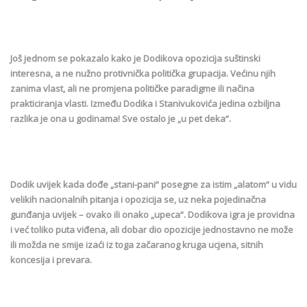
Još jednom se pokazalo kako je Dodikova opozicija suštinski
interesna, a ne nužno protivnička politička grupacija. Većinu njih
zanima vlast, ali ne promjena političke paradigme ili načina
prakticiranja vlasti. Između Dodika i Stanivukovića jedina ozbiljna
razlika je ona u godinama! Sve ostalo je „u pet deka“.
Dodik uvijek kada dođe „stani-pani“ posegne za istim „alatom“ u vidu
velikih nacionalnih pitanja i opozicija se, uz neka pojedinačna
gunđanja uvijek – ovako ili onako „upeca“. Dodikova igra je providna
i već toliko puta viđena, ali dobar dio opozicije jednostavno ne može
ili možda ne smije izaći iz toga začaranog kruga ucjena, sitnih
koncesija i prevara.