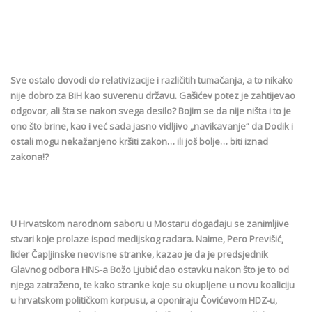
Sve ostalo dovodi do relativizacije i različitih tumačanja, a to nikako
nije dobro za BiH kao suverenu državu. Gašićev potez je zahtijevao
odgovor, ali šta se nakon svega desilo? Bojim se da nije ništa i to je
ono što brine, kao i već sada jasno vidljivo „navikavanje“ da Dodik i
ostali mogu nekažanjeno kršiti zakon… ili još bolje… biti iznad
zakona!?
U Hrvatskom narodnom saboru u Mostaru događaju se zanimljive
stvari koje prolaze ispod medijskog radara. Naime, Pero Previšić,
lider Čapljinske neovisne stranke, kazao je da je predsjednik
Glavnog odbora HNS-a Božo Ljubić dao ostavku nakon što je to od
njega zatraženo, te kako stranke koje su okupljene u novu koaliciju
u hrvatskom političkom korpusu, a oponiraju Čovićevom HDZ-u,