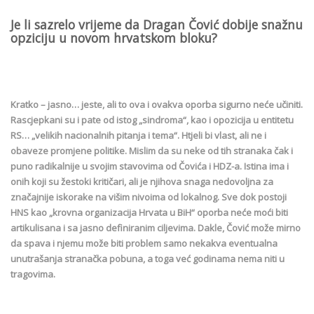
Je li sazrelo vrijeme da Dragan Čović dobije snažnu
opziciju u novom hrvatskom bloku?
Kratko – jasno… jeste, ali to ova i ovakva oporba sigurno neće učiniti.
Rascjepkani su i pate od istog „sindroma“, kao i opozicija u entitetu
RS… „velikih nacionalnih pitanja i tema“. Htjeli bi vlast, ali ne i
obaveze promjene politike. Mislim da su neke od tih stranaka čak i
puno radikalnije u svojim stavovima od Čovića i HDZ-a. Istina ima i
onih koji su žestoki kritičari, ali je njihova snaga nedovoljna za
značajnije iskorake na višim nivoima od lokalnog. Sve dok postoji
HNS kao „krovna organizacija Hrvata u BiH“ oporba neće moći biti
artikulisana i sa jasno definiranim ciljevima. Dakle, Čović može mirno
da spava i njemu može biti problem samo nekakva eventualna
unutrašanja stranačka pobuna, a toga već godinama nema niti u
tragovima.