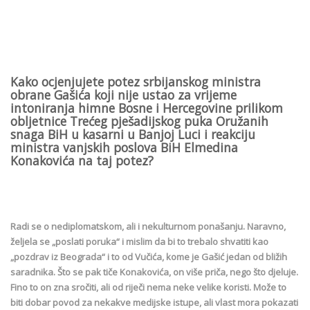
Kako ocjenjujete potez srbijanskog ministra
obrane Gašića koji nije ustao za vrijeme
intoniranja himne Bosne i Hercegovine prilikom
obljetnice Trećeg pješadijskog puka Oružanih
snaga BiH u kasarni u Banjoj Luci i reakciju
ministra vanjskih poslova BiH Elmedina
Konakovića na taj potez?
Radi se o nediplomatskom, ali i nekulturnom ponašanju. Naravno,
željela se „poslati poruka“ i mislim da bi to trebalo shvatiti kao
„pozdrav iz Beograda“ i to od Vučića, kome je Gašić jedan od bližih
saradnika. Što se pak tiče Konakovića, on više priča, nego što djeluje.
Fino to on zna sročiti, ali od riječi nema neke velike koristi. Može to
biti dobar povod za nekakve medijske istupe, ali vlast mora pokazati