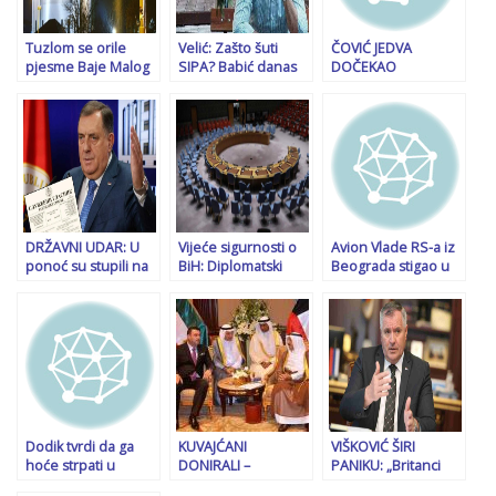
Tuzlom se orile
Velić: Zašto šuti
ČOVIĆ JEDVA
pjesme Baje Malog
SIPA? Babić danas
DOČEKAO
Knindže i Danice
betonira krstove u
MURPHYJEV
Crnogorčević:
mezarju, sutra će
ODLAZAK: “Od toga
Podnešene krivične
krenuti na džamije
neće biti ništa…”
prijave
DRŽAVNI UDAR: U
Vijeće sigurnosti o
Avion Vlade RS-a iz
ponoć su stupili na
BiH: Diplomatski
Beograda stigao u
snagu zakoni koji
poraz za Dodika i
Banju Luku,
zabranjuju rad
Moskvu, Kina
pretpostavlja se da
državnih institucija u
podržala
je Dodik napustio
RS-u!
jedinstvenu BiH
letjelicu u Srbiji
Dodik tvrdi da ga
KUVAJĆANI
VIŠKOVIĆ ŠIRI
hoće strpati u
DONIRALI –
PANIKU: „Britanci
zatvor jer
BOSANCI KRALI:
imaju samo jedan