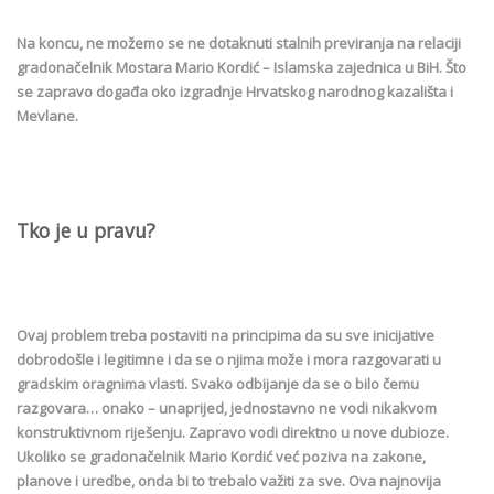
Na koncu, ne možemo se ne dotaknuti stalnih previranja na relaciji
gradonačelnik Mostara Mario Kordić – Islamska zajednica u BiH. Što
se zapravo događa oko izgradnje Hrvatskog narodnog kazališta i
Mevlane.
Tko je u pravu?
Ovaj problem treba postaviti na principima da su sve inicijative
dobrodošle i legitimne i da se o njima može i mora razgovarati u
gradskim oragnima vlasti. Svako odbijanje da se o bilo čemu
razgovara… onako – unaprijed, jednostavno ne vodi nikakvom
konstruktivnom riješenju. Zapravo vodi direktno u nove dubioze.
Ukoliko se gradonačelnik Mario Kordić već poziva na zakone,
planove i uredbe, onda bi to trebalo važiti za sve. Ova najnovija