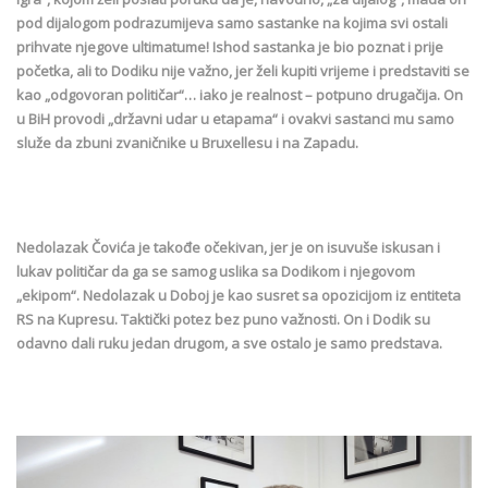
pod dijalogom podrazumijeva samo sastanke na kojima svi ostali
prihvate njegove ultimatume! Ishod sastanka je bio poznat i prije
početka, ali to Dodiku nije važno, jer želi kupiti vrijeme i predstaviti se
kao „odgovoran političar“… iako je realnost – potpuno drugačija. On
u BiH provodi „državni udar u etapama“ i ovakvi sastanci mu samo
služe da zbuni zvaničnike u Bruxellesu i na Zapadu.
Nedolazak Čovića je takođe očekivan, jer je on isuvuše iskusan i
lukav političar da ga se samog uslika sa Dodikom i njegovom
„ekipom“. Nedolazak u Doboj je kao susret sa opozicijom iz entiteta
RS na Kupresu. Taktički potez bez puno važnosti. On i Dodik su
odavno dali ruku jedan drugom, a sve ostalo je samo predstava.