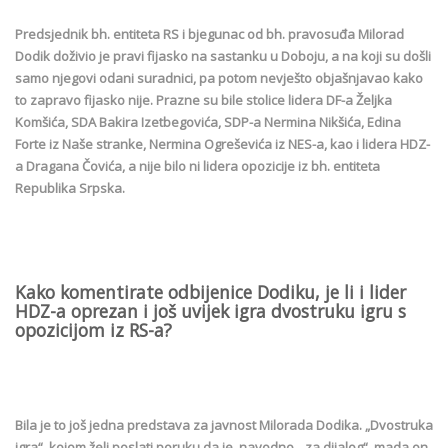
Predsjednik bh. entiteta RS i bjegunac od bh. pravosuđa Milorad
Dodik doživio je pravi fijasko na sastanku u Doboju, a na koji su došli
samo njegovi odani suradnici, pa potom nevješto objašnjavao kako
to zapravo fijasko nije. Prazne su bile stolice lidera DF-a Željka
Komšića, SDA Bakira Izetbegovića, SDP-a Nermina Nikšića, Edina
Forte iz Naše stranke, Nermina Ogreševića iz NES-a, kao i lidera HDZ-
a Dragana Čovića, a nije bilo ni lidera opozicije iz bh. entiteta
Republika Srpska.
Kako komentirate odbijenice Dodiku, je li i lider
HDZ-a oprezan i još uvijek igra dvostruku igru s
opozicijom iz RS-a?
Bila je to još jedna predstava za javnost Milorada Dodika. „Dvostruka
igra“, kojom želi poslati poruku da je, navodno, „za dijalog“, mada on