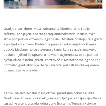
Grad je imao izbore i vlast izabranu na izborima, ali je i dalje
suštinski podijeljen. Kao što postoji onaj nakaradni institut „dvije
škole pod jednim krovom“ – izgleda da u Mostaru postoje i dva grada
– pod jednim krovom! Problem je puno širi od zdanja HNK ili neke
buduće Mevlane i to su otvorena pitanja, koja se godinama vuku
naokolo – još od EU uprave, u naivnom uvjerenju da će se jednom
riješiti, ali da ih treba „držati i zamrzivaču“. Mostar samo izgleda kao
normalan grad, ali to nije i to će vam reći i priznati svi oni koji dobro
poznaju stanje u gradu.
Ali ruku na srce, Mostar je uvijek bio i paradigma odnosa u FBiH.
Grad preko koga su se uvijek „lomila koplja“, pa je i najnovije pitanje
izgradnje u centru grada jedna puno šira tema. Tema na kojoj se