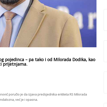
akog pojedinca – pa tako i od Milorada Dodika, kao
ti prijetnjama.
nović poručio je da izjava predsjednika entiteta RS Milorada
andalozna, već je i opasna.