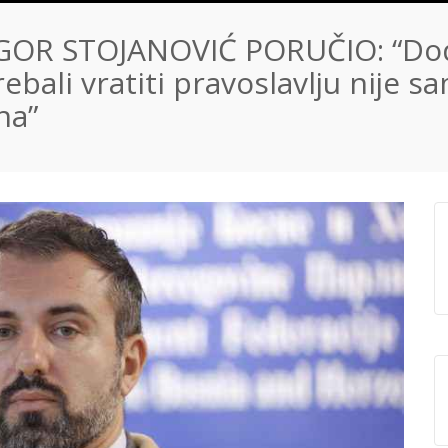
GOR STOJANOVIĆ PORUČIO: “Do
rebali vratiti pravoslavlju nije s
na”