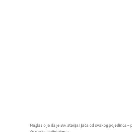
Naglasio je da je BiH starija i jača od svakog pojedinca – 
će nestati prijetnjama.