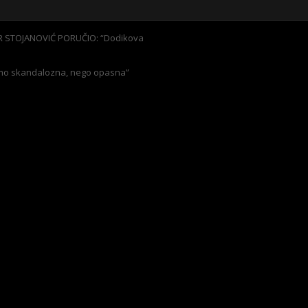
R STOJANOVIĆ PORUČIO: “Dodikova
e samo skandalozna, nego opasna”