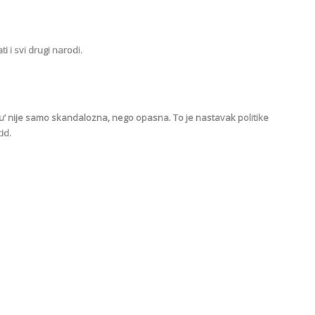
i i svi drugi narodi.
vlju’ nije samo skandalozna, nego opasna. To je nastavak politike
id.