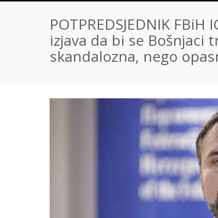
POTPREDSJEDNIK FBiH I
izjava da bi se Bošnjaci t
skandalozna, nego opas