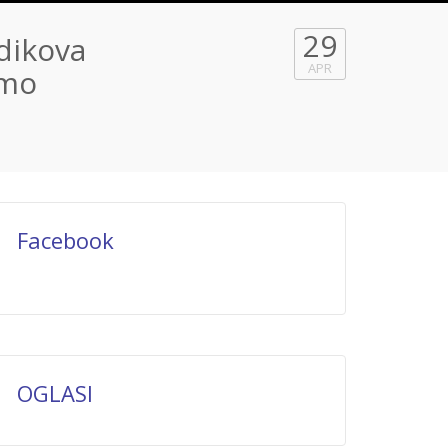
29
dikova
APR
amo
Facebook
OGLASI