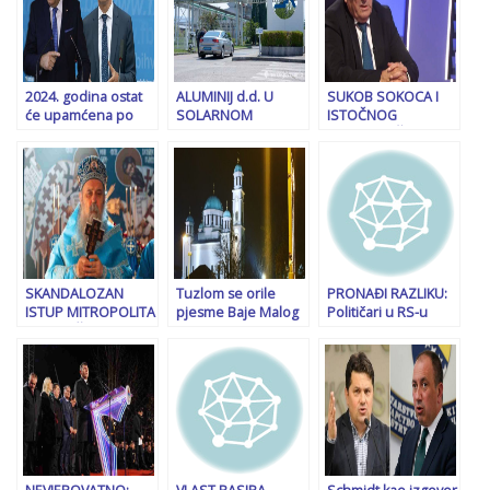
2024. godina ostat
ALUMINIJ d.d. U
SUKOB SOKOCA I
će upamćena po
SOLARNOM
ISTOČNOG
dvije pravosudne
BIZNISU Na mjestu
SARAJEVA: Šta je
prekretnice koje su
ugašene tvornice
Milovan Bjelica
do tada bile
glinice u Mostaru
poručio
nezamislive
gradit će se dvije
gradonačelniku
elektrane od 4,99
Ljubiši Ćosiću nakon
MW
hapšenja Nešića i
Lučića?
SKANDALOZAN
Tuzlom se orile
PRONAĐI RAZLIKU:
ISTUP MITROPOLITA
pjesme Baje Malog
Političari u RS-u
ZVORNIČKO –
Knindže i Danice
čestitaju neustavni
TUZLANSKOG:
Crnogorčević:
9. januar, ovo su
“Republika Srpska je
Podnešene krivične
poruke Milorada
nastala na
prijave
Dodika i Branislava
temeljima
Borenovića…
svetosavlja i mora
ostati…”